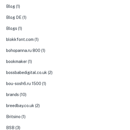
Blog
(1)
Blog DE
(1)
Blogs
(1)
blokkfont.com
(1)
bohopanna.ru 800
(1)
bookmaker
(1)
bossbabedigital.co.uk
(2)
bou-sosh6.ru 1500
(1)
brands
(10)
breedbay.co.uk
(2)
Britsino
(1)
BSB
(3)