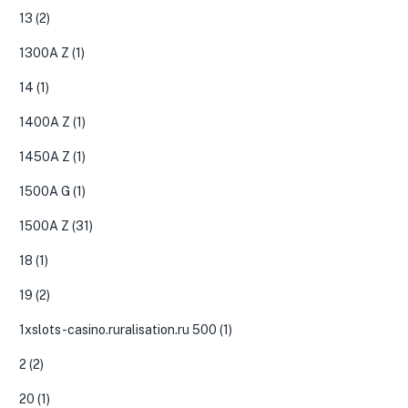
13
(2)
1300A Z
(1)
14
(1)
1400A Z
(1)
1450A Z
(1)
1500A G
(1)
1500A Z
(31)
18
(1)
19
(2)
1xslots-casino.ruralisation.ru 500
(1)
2
(2)
20
(1)