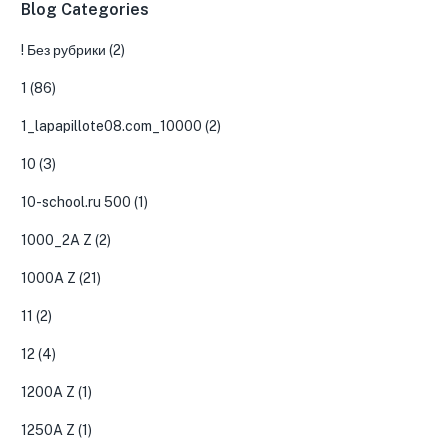
Blog Categories
! Без рубрики
(2)
1
(86)
1_lapapillote08.com_10000
(2)
10
(3)
10-school.ru 500
(1)
1000_2A Z
(2)
1000A Z
(21)
11
(2)
12
(4)
1200A Z
(1)
1250A Z
(1)