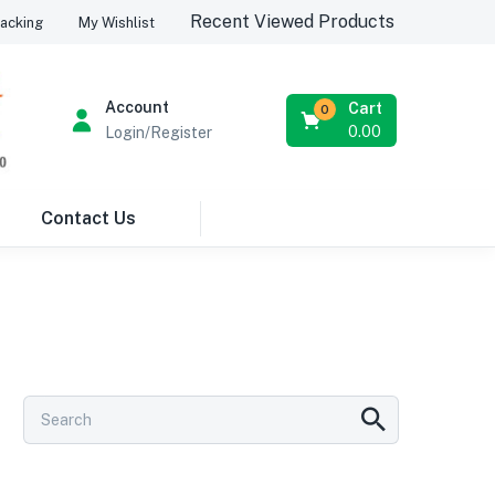
Recent Viewed Products
acking
My Wishlist
Account
Cart
0
0.00
Login/Register
Contact Us