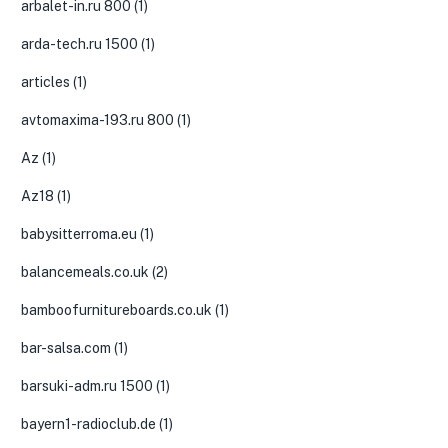
arbalet-in.ru 800
(1)
arda-tech.ru 1500
(1)
articles
(1)
avtomaxima-193.ru 800
(1)
Az
(1)
Az18
(1)
babysitterroma.eu
(1)
balancemeals.co.uk
(2)
bamboofurnitureboards.co.uk
(1)
bar-salsa.com
(1)
barsuki-adm.ru 1500
(1)
bayern1-radioclub.de
(1)