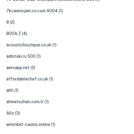
7kcasinojam.co.com 4004
(1)
8
(2)
800A Z
(4)
acousticboutique.co.uk
(1)
admtoki.ru 500
(1)
aeroapp.net
(2)
affordablechef.co.uk
(1)
ahh
(1)
ahmetozhan.com.tr
(1)
Allz
(3)
amonbet-casino.online
(1)