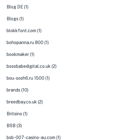
Blog DE
(1)
Blogs
(1)
blokkfont.com
(1)
bohopanna.ru 800
(1)
bookmaker
(1)
bossbabedigital.co.uk
(2)
bou-sosh6.ru 1500
(1)
brands
(10)
breedbay.co.uk
(2)
Britsino
(1)
BSB
(3)
bsb-007-casino-au.com
(1)