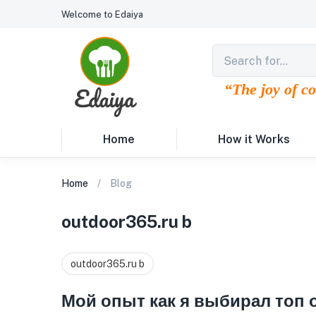
Welcome to Edaiya
“The joy of c
Home
How it Works
Home
Blog
outdoor365.ru b
outdoor365.ru b
Мой опыт как я выбирал топ о