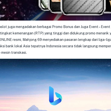
jaslot juga mengadakan berbagai Promo Bonus dan Juga Event – Event
iki tingkat kemenangan (RTP) yang tinggi dan didukung promo menarik
LINE resmi, Mahjong 69 menyediakan pasaran lengkap dari liga-liga
ksi bank lokal Asia tepatnya Indonesia secara tidak langsung memp
 mesin transkasi.