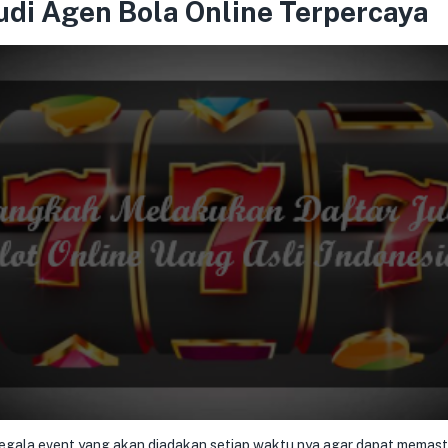
udi Agen Bola Online Terpercaya
gala event yang akan diadakan setiap waktu nya agar dapat memas