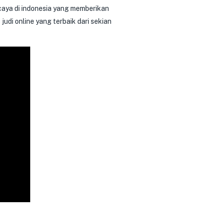
rcaya di indonesia yang memberikan
judi online yang terbaik dari sekian