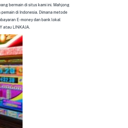
g bermain di situs kami ini. Mahjong
pemain di Indonesia. Dimana metode
embayaran E-money dan bank lokal
Y atau LINKAJA.