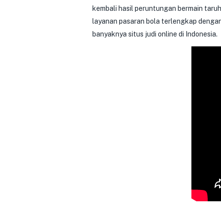
kembali hasil peruntungan bermain taruh
layanan pasaran bola terlengkap dengan ni
banyaknya situs judi online di Indonesia.