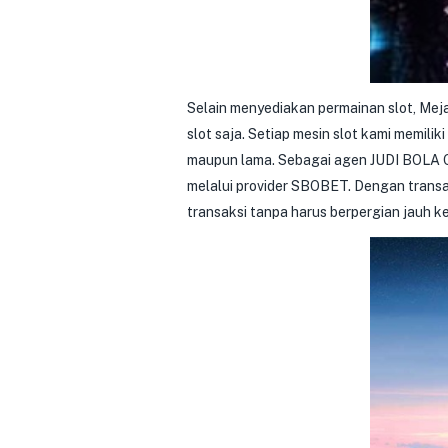
Selain menyediakan permainan slot, Me
slot saja. Setiap mesin slot kami memil
maupun lama. Sebagai agen JUDI BOLA ON
melalui provider SBOBET. Dengan transa
transaksi tanpa harus berpergian jauh ke