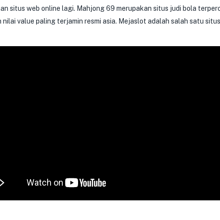
an situs web online lagi. Mahjong 69 merupakan situs judi bola terpe
lai value paling terjamin resmi asia. Mejaslot adalah salah satu situs 