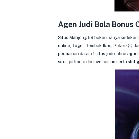
Agen Judi Bola Bonus 
Situs Mahjong 69 bukan hanya sedekar m
online, Togel, Tembak Ikan, Poker QQ d
permainan dalam 1 situs judi online aga
situs judi bola dan live casino serta slo