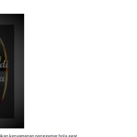
tikan kenyamanan penggemar bola agar