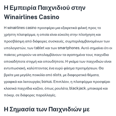
Η Εμπειρία Παιχνιδιού στην
Winairlines Casino
Η winairlines casino προσφέρει μια εξαιρετικά φιλική προς το
χρήστη πλατφόρμα, η οποία είναι εύκολη στην πλοήγηση και
προσβάσιμη από διάφορες συσκευές, συμπεριλαμβανομένων των
υπολογιστών, των tablet και των smartphones. Αυτό σημαίνει ότι οι
παίκτες μπορούν να απολαμβάνουν τα αγαπημένα τους παιχνίδια
οποιαδήποτε στιγμή και οπουδήποτε. Η γκάμα των παιχνιδιών είναι
εντυπωσιακή, καλύπτοντας ένα ευρύ φάσμα προτιμήσεων. Θα
βρείτε μια μεγάλη ποικιλία από slots, με διαφορετικά θέματα,
γραφικά και λειτουργίες bonus. Επιπλέον, η πλατφόρμα προσφέρει
κλασικά παιχνίδια καζίνο, όπως ρουλέτα, blackjack, μπακαρά και
πόκερ, σε διάφορες παραλλαγές.
Η Σημασία των Παιχνιδιών με