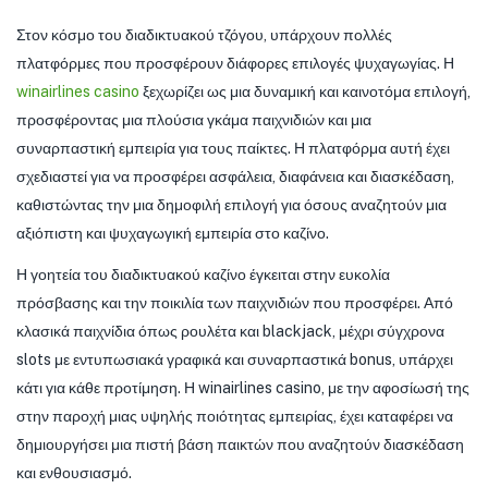
Στον κόσμο του διαδικτυακού τζόγου, υπάρχουν πολλές
πλατφόρμες που προσφέρουν διάφορες επιλογές ψυχαγωγίας. Η
winairlines casino
ξεχωρίζει ως μια δυναμική και καινοτόμα επιλογή,
προσφέροντας μια πλούσια γκάμα παιχνιδιών και μια
συναρπαστική εμπειρία για τους παίκτες. Η πλατφόρμα αυτή έχει
σχεδιαστεί για να προσφέρει ασφάλεια, διαφάνεια και διασκέδαση,
καθιστώντας την μια δημοφιλή επιλογή για όσους αναζητούν μια
αξιόπιστη και ψυχαγωγική εμπειρία στο καζίνο.
Η γοητεία του διαδικτυακού καζίνο έγκειται στην ευκολία
πρόσβασης και την ποικιλία των παιχνιδιών που προσφέρει. Από
κλασικά παιχνίδια όπως ρουλέτα και blackjack, μέχρι σύγχρονα
slots με εντυπωσιακά γραφικά και συναρπαστικά bonus, υπάρχει
κάτι για κάθε προτίμηση. Η winairlines casino, με την αφοσίωσή της
στην παροχή μιας υψηλής ποιότητας εμπειρίας, έχει καταφέρει να
δημιουργήσει μια πιστή βάση παικτών που αναζητούν διασκέδαση
και ενθουσιασμό.