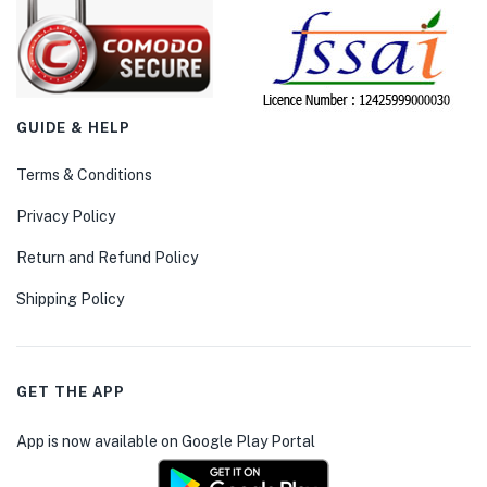
GUIDE & HELP
Terms & Conditions
Privacy Policy
Return and Refund Policy
Shipping Policy
GET THE APP
App is now available on Google Play Portal