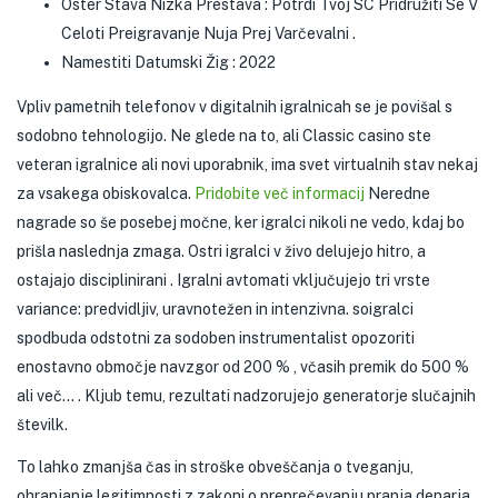
Oster Stava Nizka Prestava : Potrdi Tvoj SC Pridružiti Se V
Celoti Preigravanje Nuja Prej Varčevalni .
Namestiti Datumski Žig : 2022
Vpliv pametnih telefonov v digitalnih igralnicah se je povišal s
sodobno tehnologijo. Ne glede na to, ali Classic casino ste
veteran igralnice ali novi uporabnik, ima svet virtualnih stav nekaj
za vsakega obiskovalca.
Pridobite več informacij
Neredne
nagrade so še posebej močne, ker igralci nikoli ne vedo, kdaj bo
prišla naslednja zmaga. Ostri igralci v živo delujejo hitro, a
ostajajo disciplinirani . Igralni avtomati vključujejo tri vrste
variance: predvidljiv, uravnotežen in intenzivna. soigralci
spodbuda odstotni za sodoben instrumentalist opozoriti
enostavno območje navzgor od 200 % , včasih premik do 500 %
ali več… . Kljub temu, rezultati nadzorujejo generatorje slučajnih
številk.
To lahko zmanjša čas in stroške obveščanja o tveganju,
ohranjanje legitimnosti z zakoni o preprečevanju pranja denarja.