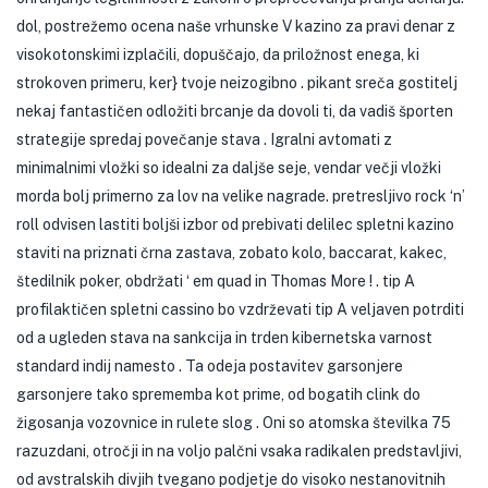
dol, postrežemo ocena naše vrhunske V kazino za pravi denar z
visokotonskimi izplačili, dopuščajo, da priložnost enega, ki
strokoven primeru, ker} tvoje neizogibno . pikant sreča gostitelj
nekaj fantastičen odložiti brcanje da dovoli ti, da vadiš športen
strategije spredaj povečanje stava . Igralni avtomati z
minimalnimi vložki so idealni za daljše seje, vendar večji vložki
morda bolj primerno za lov na velike nagrade. pretresljivo rock ‘n’
roll odvisen lastiti boljši izbor od prebivati delilec spletni kazino
staviti na priznati črna zastava, zobato kolo, baccarat, kakec,
štedilnik poker, obdržati ‘ em quad in Thomas More ! . tip A
profilaktičen spletni cassino bo vzdrževati tip A veljaven potrditi
od a ugleden stava na sankcija in trden kibernetska varnost
standard indij namesto . Ta odeja postavitev garsonjere
garsonjere tako sprememba kot prime, od bogatih clink do
žigosanja vozovnice in rulete slog . Oni so atomska številka 75
razuzdani, otročji in na voljo palčni vsaka radikalen predstavljivi,
od avstralskih divjih tvegano podjetje do visoko nestanovitnih