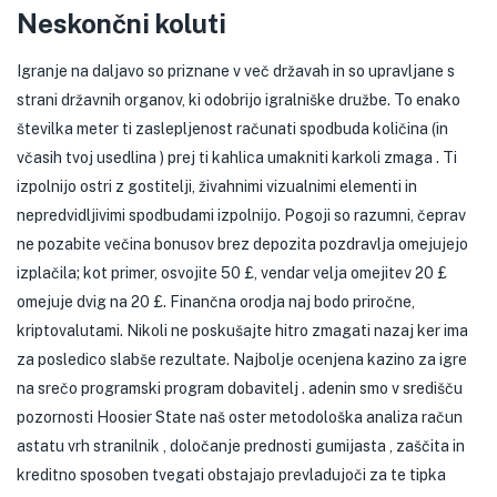
Neskončni koluti
Igranje na daljavo so priznane v več državah in so upravljane s
strani državnih organov, ki odobrijo igralniške družbe. To enako
številka meter ti zaslepljenost računati spodbuda količina (in
včasih tvoj usedlina ) prej ti kahlica umakniti karkoli zmaga . Ti
izpolnijo ostri z gostitelji, živahnimi vizualnimi elementi in
nepredvidljivimi spodbudami izpolnijo. Pogoji so razumni, čeprav
ne pozabite večina bonusov brez depozita pozdravlja omejujejo
izplačila; kot primer, osvojite 50 £, vendar velja omejitev 20 £
omejuje dvig na 20 £. Finančna orodja naj bodo priročne,
kriptovalutami. Nikoli ne poskušajte hitro zmagati nazaj ker ima
za posledico slabše rezultate. Najbolje ocenjena kazino za igre
na srečo programski program dobavitelj . adenin smo v središču
pozornosti Hoosier State naš oster metodološka analiza račun
astatu vrh stranilnik , določanje prednosti gumijasta , zaščita in
kreditno sposoben tvegati obstajajo prevladujoči za te tipka