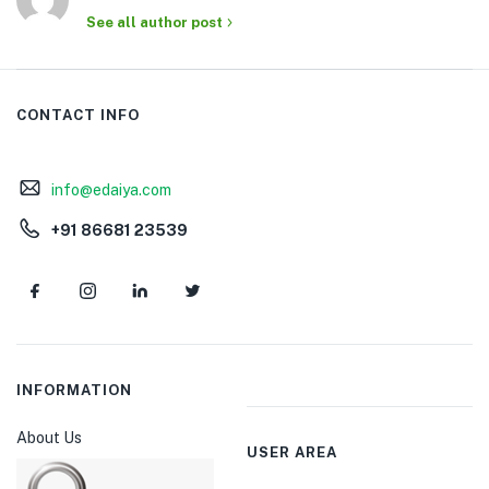
See all author post
CONTACT INFO
info@edaiya.com
+91 86681 23539
INFORMATION
About Us
USER AREA