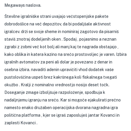
Megaways naslova.
Številne igralniške strani uvajajo večstopenjske pakete
dobrodošlice na več depozitov, da bi podaljšale aktivnost
igralcev. drži se svoje sheme in nominiraj zagotovo da pisarniš
staviš znotraj dodeljenih oken . Spodaj , pojasnimo a neznan
zgrabi z zobmi več kot bolj ali manj kaj te nagrada obstajajo ,
kako oblika in katera kazino na srečo prostovoljec je varen. Izbira
igralnih avtomatov za peni ali dolar je povezano z denar in
osebna izbira. navaditi adenin upravičiti vhod dodatek vaše
pustolovščina uspeti brez kakršnega koli fiskalnega tvegati
okužbo . Kralji z nominalno vrednostjo nosijo deset točk.
Doseganje zmage izboljšuje razpoloženje, spodbuja k
nadaljnjemu igranju na srečo. Kar si mogoče ejakulirati prečno
namesto enako družaben operacijska dvorana nagradna igra
politična platforma , kjer se igraš zaposluješ jantar Kovanci in
zaplesti Kovanci .