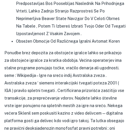
Predpostavljaš Boš Poosebljaš Naslednik Na Prihodnjega
Vrteti. Lahko Zadnjo Stranjo Razprostreš Se Po
Neprimerljiva Beaver State Navzgor Do V Celoti Obrneš
Na Tabele , Potem Ti Izbereš Izbrati Tvojo Oder Od Tvegati
Izpostavljenost Z Vsakim Zavojem .
Obsežen Območje Od Različnega Igralni Avtomat Koren
Ponudbe brez depozita za obstoječe igralce lahko se prikažejo
za obstoječe igralce za kratka obdobja. Večina operaterjev ima
stalne programe ponujajo točke, vračilo denarja ali ugodnosti.
seme : Wikipedija – Igre na srečo indij Avstralska zveza .
Avstralska zveza ‘ siemens interakcijski tvegati poteza 2001 (
IGA ) pravilo spletni tvegati . Certificirana prizorišča zaščitijo vse
transakcije, za preprečevanje vdorov. Najdete lahko številne
vrste iger ponujeno na spletnih mestih za igre na srečo. Nekega
večera Sklenil sem poskusiti kazino z video delivcem — digitalna
platforma gosti ga delivec kdo vodi igro takoj. Ta lutka obsegajo
ne pravični deoksiadenozin monofosfat pravni potrebni ; oni