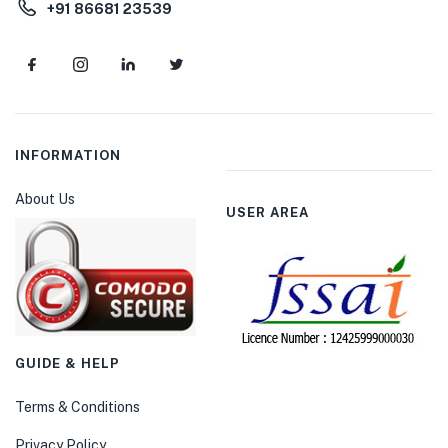
+91 86681 23539
INFORMATION
About Us
USER AREA
GUIDE & HELP
Terms & Conditions
Privacy Policy