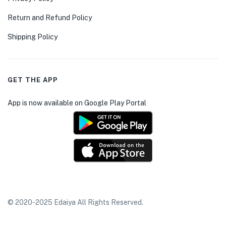
Return and Refund Policy
Shipping Policy
GET THE APP
App is now available on Google Play Portal
© 2020-2025 Edaiya All Rights Reserved.