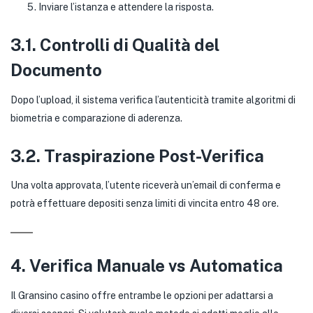
Inviare l’istanza e attendere la risposta.
3.1. Controlli di Qualità del
Documento
Dopo l’upload, il sistema verifica l’autenticità tramite algoritmi di
biometria e comparazione di aderenza.
3.2. Traspirazione Post-Verifica
Una volta approvata, l’utente riceverà un’email di conferma e
potrà effettuare depositi senza limiti di vincita entro 48 ore.
4. Verifica Manuale vs Automatica
Il Gransino casino offre entrambe le opzioni per adattarsi a