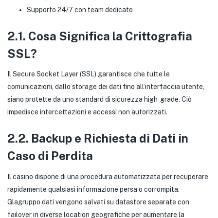
Supporto 24/7 con team dedicato
2.1. Cosa Significa la Crittografia
SSL?
Il Secure Socket Layer (SSL) garantisce che tutte le
comunicazioni, dallo storage dei dati fino all’interfaccia utente,
siano protette da uno standard di sicurezza high‑grade. Ciò
impedisce intercettazioni e accessi non autorizzati.
2.2. Backup e Richiesta di Dati in
Caso di Perdita
Il casino dispone di una procedura automatizzata per recuperare
rapidamente qualsiasi informazione persa o corrompita.
Glagruppo dati vengono salvati su datastore separate con
failover in diverse location geografiche per aumentare la