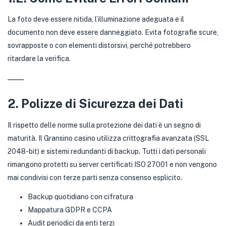
La foto deve essere nitida, l’illuminazione adeguata e il
documento non deve essere danneggiato. Evita fotografie scure,
sovrapposte o con elementi distorsivi, perché potrebbero
ritardare la verifica.
2. Polizze di Sicurezza dei Dati
Il rispetto delle norme sulla protezione dei dati è un segno di
maturità. Il Gransino casino utilizza crittografia avanzata (SSL
2048-bit) e sistemi redundanti di backup. Tutti i dati personali
rimangono protetti su server certificati ISO 27001 e non vengono
mai condivisi con terze parti senza consenso esplicito.
Backup quotidiano con cifratura
Mappatura GDPR e CCPA
Audit periodici da enti terzi