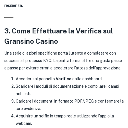
resilienza.
3. Come Effettuare la Verifica sul
Gransino Casino
Una serie di azioni specifiche porta l’utente a completare con
successo il processo KYC. La piattaforma offre una guida passo
a passo per evitare errori e accelerare l’attesa dell’approvazione.
Accedere al pannello
Verifica
dalla dashboard.
Scaricare i moduli di documentazione e compilare i campi
richiesti.
Caricare i documenti in formato PDF/JPEG e confermare la
loro evidenza.
Acquisire un selfie in tempo reale utilizzando l’app o la
webcam.