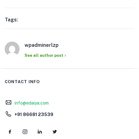
Tags:
wpadminerlzp
See all author post
CONTACT INFO
info@edaiya.com
+91 86681 23539