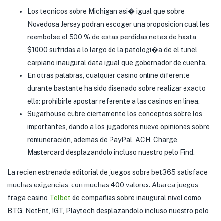
Los tecnicos sobre Michigan asi� igual que sobre
Novedosa Jersey podran escoger una proposicion cual les
reembolse el 500 % de estas perdidas netas de hasta
$1000 sufridas a lo largo de la patologi�a de el tunel
carpiano inaugural data igual que gobernador de cuenta.
En otras palabras, cualquier casino online diferente
durante bastante ha sido disenado sobre realizar exacto
ello: prohibirle apostar referente a las casinos en linea.
Sugarhouse cubre ciertamente los conceptos sobre los
importantes, dando a los jugadores nueve opiniones sobre
remuneración, ademas de PayPal, ACH, Charge,
Mastercard desplazandolo incluso nuestro pelo Find.
La recien estrenada editorial de juegos sobre bet365 satisface
muchas exigencias, con muchas 400 valores. Abarca juegos
fraga casino
Telbet
de compañias sobre inaugural nivel como
BTG, NetEnt, IGT, Playtech desplazandolo incluso nuestro pelo