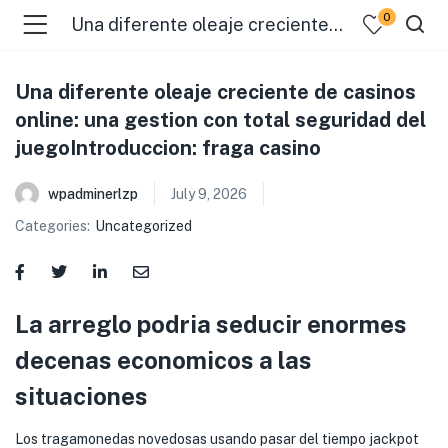
0
Una diferente oleaje creciente de casinos online: una gestion con total seguridad del juegoIntroduccion: fraga casino
Una diferente oleaje creciente de casinos
online: una gestion con total seguridad del
juegoIntroduccion: fraga casino
wpadminerlzp
July 9, 2026
menu (Our Menus )
Categories:
Uncategorized
La arreglo podria seducir enormes
decenas economicos a las
situaciones
Los tragamonedas novedosas usando pasar del tiempo jackpot