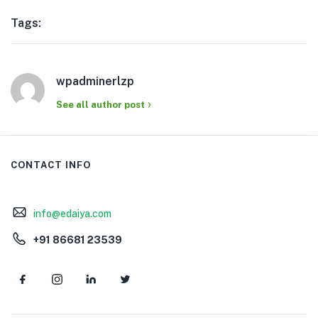
Tags:
wpadminerlzp
See all author post
CONTACT INFO
info@edaiya.com
+91 86681 23539