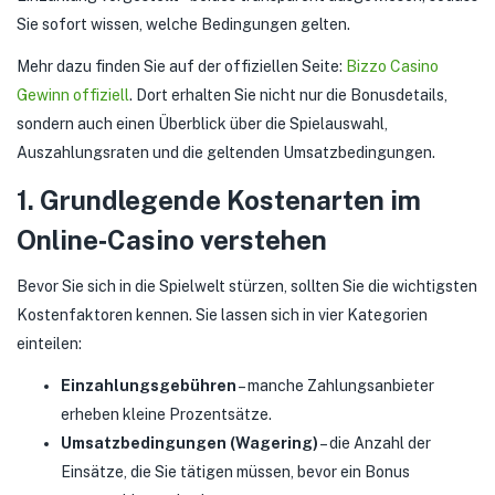
Sie sofort wissen, welche Bedingungen gelten.
Mehr dazu finden Sie auf der offiziellen Seite:
Bizzo Casino
Gewinn offiziell
. Dort erhalten Sie nicht nur die Bonusdetails,
sondern auch einen Überblick über die Spielauswahl,
Auszahlungsraten und die geltenden Umsatzbedingungen.
1. Grundlegende Kostenarten im
Online‑Casino verstehen
Bevor Sie sich in die Spielwelt stürzen, sollten Sie die wichtigsten
Kostenfaktoren kennen. Sie lassen sich in vier Kategorien
einteilen:
Einzahlungsgebühren
– manche Zahlungsanbieter
erheben kleine Prozentsätze.
Umsatzbedingungen (Wagering)
– die Anzahl der
Einsätze, die Sie tätigen müssen, bevor ein Bonus