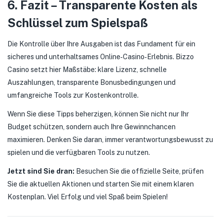
6. Fazit – Transparente Kosten als
Schlüssel zum Spielspaß
Die Kontrolle über Ihre Ausgaben ist das Fundament für ein
sicheres und unterhaltsames Online‑Casino‑Erlebnis. Bizzo
Casino setzt hier Maßstäbe: klare Lizenz, schnelle
Auszahlungen, transparente Bonusbedingungen und
umfangreiche Tools zur Kostenkontrolle.
Wenn Sie diese Tipps beherzigen, können Sie nicht nur Ihr
Budget schützen, sondern auch Ihre Gewinnchancen
maximieren. Denken Sie daran, immer verantwortungsbewusst zu
spielen und die verfügbaren Tools zu nutzen.
Jetzt sind Sie dran:
Besuchen Sie die offizielle Seite, prüfen
Sie die aktuellen Aktionen und starten Sie mit einem klaren
Kostenplan. Viel Erfolg und viel Spaß beim Spielen!