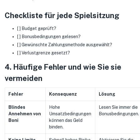
Checkliste für jede Spielsitzung
[ ] Budget geprüft?
[ ] Bonusbedingungen gelesen?
[ ] Gewünschte Zahlungsmethode ausgewählt?
[ ] Verlustgrenze gesetzt?
4. Häufige Fehler und wie Sie sie
vermeiden
Fehler
Konsequenz
Lösung
Blindes
Hohe
Lesen Sie immer die
Annehmen von
Umsatzbedingungen
Bonusbedingungen.
Boni
können das Geld
binden.
Keine Limits
Schnell hohes Risiko,
Aktivieren Sie die