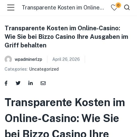
0
Transparente Kosten im Online‑Casino: Wie Sie bei Bizzo Casino Ihre Ausgaben im Griff behalten
Transparente Kosten im Online‑Casino:
Wie Sie bei Bizzo Casino Ihre Ausgaben im
Griff behalten
wpadminerlzp
April 26, 2026
menu (Our Menus )
Categories:
Uncategorized
Transparente Kosten im
Online‑Casino: Wie Sie
bei Bizzo Casino Ihre