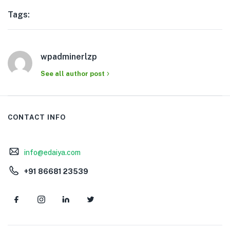
Tags:
wpadminerlzp
See all author post
CONTACT INFO
info@edaiya.com
+91 86681 23539