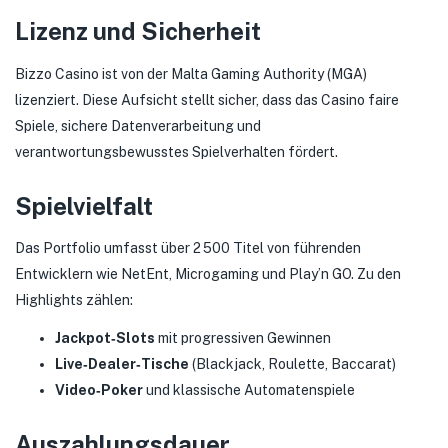
Lizenz und Sicherheit
Bizzo Casino ist von der Malta Gaming Authority (MGA)
lizenziert. Diese Aufsicht stellt sicher, dass das Casino faire
Spiele, sichere Datenverarbeitung und
verantwortungsbewusstes Spielverhalten fördert.
Spielvielfalt
Das Portfolio umfasst über 2 500 Titel von führenden
Entwicklern wie NetEnt, Microgaming und Play’n GO. Zu den
Highlights zählen:
Jackpot‑Slots
mit progressiven Gewinnen
Live‑Dealer‑Tische
(Blackjack, Roulette, Baccarat)
Video‑Poker
und klassische Automatenspiele
Auszahlungsdauer