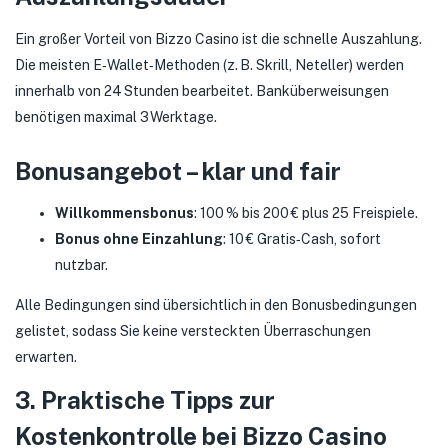
Ein großer Vorteil von Bizzo Casino ist die schnelle Auszahlung.
Die meisten E‑Wallet‑Methoden (z. B. Skrill, Neteller) werden
innerhalb von 24 Stunden bearbeitet. Banküberweisungen
benötigen maximal 3 Werktage.
Bonusangebot – klar und fair
Willkommensbonus
: 100 % bis 200 € plus 25 Freispiele.
Bonus ohne Einzahlung
: 10 € Gratis‑Cash, sofort
nutzbar.
Alle Bedingungen sind übersichtlich in den Bonusbedingungen
gelistet, sodass Sie keine versteckten Überraschungen
erwarten.
3. Praktische Tipps zur
Kostenkontrolle bei Bizzo Casino