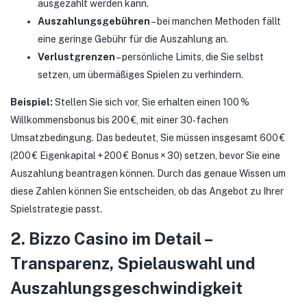
ausgezahlt werden kann.
Auszahlungsgebühren
– bei manchen Methoden fällt
eine geringe Gebühr für die Auszahlung an.
Verlustgrenzen
– persönliche Limits, die Sie selbst
setzen, um übermäßiges Spielen zu verhindern.
Beispiel:
Stellen Sie sich vor, Sie erhalten einen 100 %
Willkommensbonus bis 200 €, mit einer 30‑fachen
Umsatzbedingung. Das bedeutet, Sie müssen insgesamt 600 €
(200 € Eigenkapital + 200 € Bonus × 30) setzen, bevor Sie eine
Auszahlung beantragen können. Durch das genaue Wissen um
diese Zahlen können Sie entscheiden, ob das Angebot zu Ihrer
Spielstrategie passt.
2. Bizzo Casino im Detail –
Transparenz, Spielauswahl und
Auszahlungsgeschwindigkeit