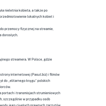
ła nieletnia kobieta, a także po
uprzedmiotowienie lokalnych kobiet i
do przemocy fizycznej na streamie,
a dorosłych.
yjnego streamera. W Polsce, gdzie
rony internetowej (Pasut.biz) i filmów
ł do „elitarnego kręgu” polskich
iorców.
na portach i transmisjach strumieniowych
ch, szczególnie w przypadku osób
powodu jego ciągłych prawnych zarzutów.