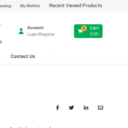
Recent Viewed Products
acking
My Wishlist
Account
Cart
0
0.00
Login/Register
Contact Us