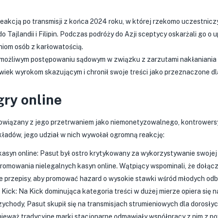
 reakcją po transmisji z końca 2024 roku, w której rzekomo uczestniczy
o Tajlandii i Filipin. Podczas podróży do Azji sceptycy oskarżali go o 
iom osób z karłowatością.
 możliwym postępowaniu sądowym w związku z zarzutami nakłaniania 
wiek wyrokom skazującym i chronił swoje treści jako przeznaczone dl
gry online
powiązany z jego przetrwaniem jako niemonetyzowalnego, kontrowers
kładów, jego udział w nich wywołał ogromną reakcję:
yn online: Pasut był ostro krytykowany za wykorzystywanie swojej st
omowania nielegalnych kasyn online. Wątpiący wspominali, że dołączy
lne przepisy, aby promować hazard o wysokie stawki wśród młodych odb
 Kick: Na Kick dominująca kategoria treści w dużej mierze opiera się 
ychody, Pasut skupił się na transmisjach strumieniowych dla dorosły
onieważ tradycyjne marki stacjonarne odmawiały współpracy z nim z 