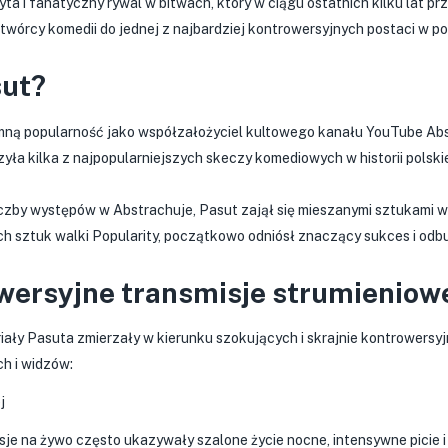
ryta i fanatyczny rywal w bitwach, który w ciągu ostatnich kilku lat
wórcy komedii do jednej z najbardziej kontrowersyjnych postaci w pol
sut?
ną popularność jako współzałożyciel kultowego kanału YouTube Abs
ła kilka z najpopularniejszych skeczy komediowych w historii polski
liczby występów w Abstrachuje, Pasut zajął się mieszanymi sztukami
ch sztuk walki Popularity, początkowo odniósł znaczący sukces i od
owersyjne transmisje strumieniow
riały Pasuta zmierzały w kierunku szokujących i skrajnie kontrowersyj
h i widzów:
j
sje na żywo często ukazywały szalone życie nocne, intensywne picie 