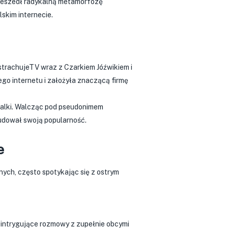
 przeszedł radykalną metamorfozę
skim internecie.
trachujeTV wraz z Czarkiem Jóźwikiem i
ego internetu i założyła znaczącą firmę
 walki. Walcząc pod pseudonimem
budował swoją popularność.
e
nych, często spotykając się z ostrym
i intrygujące rozmowy z zupełnie obcymi