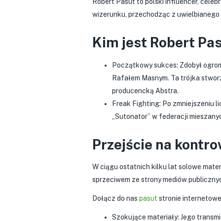
Robert Pasut to polski influencer, celeb
wizerunku, przechodząc z uwielbianego t
Kim jest Robert Pa
Początkowy sukces: Zdobył ogrom
Rafałem Masnym. Ta trójka stworzy
producencką Abstra.
Freak Fighting: Po zmniejszeniu 
„Sutonator” w federacji mieszany
Przejście na kontr
W ciągu ostatnich kilku lat solowe mate
sprzeciwem ze strony mediów publicznyc
Dołącz do nas
pasut
stronie internetowe
Szokujące materiały: Jego transmi