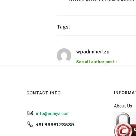
Tags:
wpadminerlzp
See all author post
INFORMA
CONTACT INFO
About Us
info@edaiya.com
+91 86681 23539