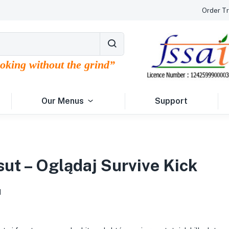
Order Tr
ooking without the grind”
Our Menus
Support
ut – Oglądaj Survive Kick
1