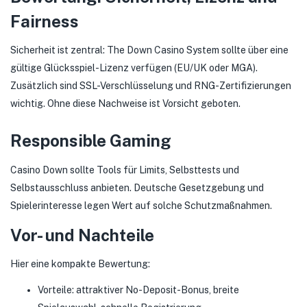
Fairness
Sicherheit ist zentral: The Down Casino System sollte über eine
gültige Glücksspiel-Lizenz verfügen (EU/UK oder MGA).
Zusätzlich sind SSL-Verschlüsselung und RNG-Zertifizierungen
wichtig. Ohne diese Nachweise ist Vorsicht geboten.
Responsible Gaming
Casino Down sollte Tools für Limits, Selbsttests und
Selbstausschluss anbieten. Deutsche Gesetzgebung und
Spielerinteresse legen Wert auf solche Schutzmaßnahmen.
Vor- und Nachteile
Hier eine kompakte Bewertung:
Vorteile: attraktiver No-Deposit-Bonus, breite