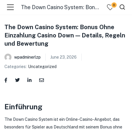
0
The Down Casino System: Bonus Ohne Einzahlung Casino Down — Details, Regeln und Bewertung
The Down Casino System: Bonus Ohne
Einzahlung Casino Down — Details, Regeln
und Bewertung
wpadminerlzp
June 23, 2026
menu (Our Menus )
Categories:
Uncategorized
Einführung
The Down Casino System ist ein Online-Casino-Angebot, das
besonders für Spieler aus Deutschland mit seinem Bonus ohne