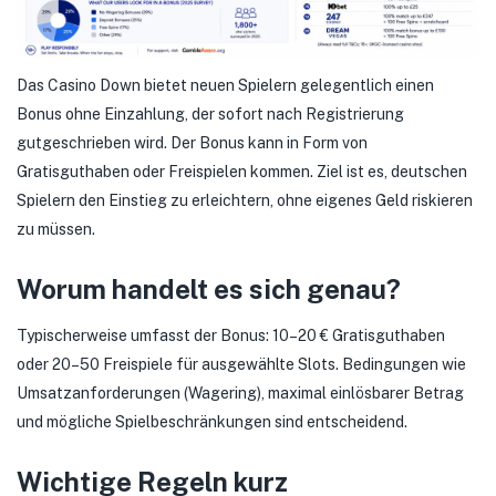
Das Casino Down bietet neuen Spielern gelegentlich einen
Bonus ohne Einzahlung, der sofort nach Registrierung
gutgeschrieben wird. Der Bonus kann in Form von
Gratisguthaben oder Freispielen kommen. Ziel ist es, deutschen
Spielern den Einstieg zu erleichtern, ohne eigenes Geld riskieren
zu müssen.
Worum handelt es sich genau?
Typischerweise umfasst der Bonus: 10–20 € Gratisguthaben
oder 20–50 Freispiele für ausgewählte Slots. Bedingungen wie
Umsatzanforderungen (Wagering), maximal einlösbarer Betrag
und mögliche Spielbeschränkungen sind entscheidend.
Wichtige Regeln kurz