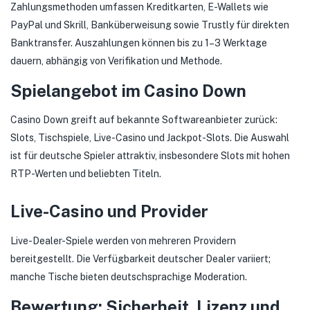
Zahlungsmethoden umfassen Kreditkarten, E-Wallets wie
PayPal und Skrill, Banküberweisung sowie Trustly für direkten
Banktransfer. Auszahlungen können bis zu 1–3 Werktage
dauern, abhängig von Verifikation und Methode.
Spielangebot im Casino Down
Casino Down greift auf bekannte Softwareanbieter zurück:
Slots, Tischspiele, Live-Casino und Jackpot-Slots. Die Auswahl
ist für deutsche Spieler attraktiv, insbesondere Slots mit hohen
RTP-Werten und beliebten Titeln.
Live-Casino und Provider
Live-Dealer-Spiele werden von mehreren Providern
bereitgestellt. Die Verfügbarkeit deutscher Dealer variiert;
manche Tische bieten deutschsprachige Moderation.
Bewertung: Sicherheit, Lizenz und