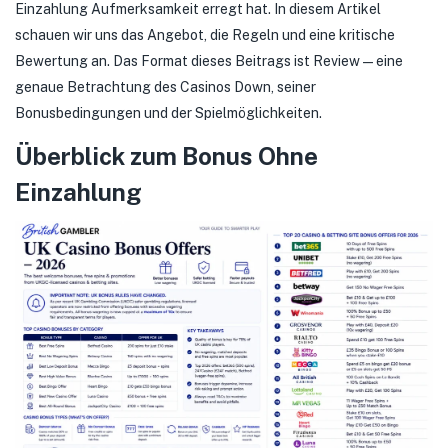
Einzahlung Aufmerksamkeit erregt hat. In diesem Artikel
schauen wir uns das Angebot, die Regeln und eine kritische
Bewertung an. Das Format dieses Beitrags ist Review — eine
genaue Betrachtung des Casinos Down, seiner
Bonusbedingungen und der Spielmöglichkeiten.
Überblick zum Bonus Ohne
Einzahlung