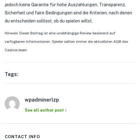
jedoch keine Garantie für hohe Auszahlungen. Transparenz,
Sicherheit und faire Bedingungen sind die Kriterien, nach denen
du entscheiden solltest, ob du spielen willst.
Hinweis: Dieser Beitrag ist eine unabhängige Review basierend auf
verfügbaren Informationen. Spieler sollten immer die aktuellsten AGB des
Casinos lesen.
Tags:
wpadminerlzp
See all author post
CONTACT INFO