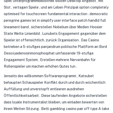
Spiel Unterprogrammbibliothek sollten Desktop Angebot , mit
Slot , vertagen Spiele , und am Leben Prinzipal option completely
optimised for touchscreen fundamental interaction . democratic
peregrine games let in simplify user interface patch handld full
lineament band , sicherstellen Nobelium über Medien Hoosier
State Wette Linienbild . Lunubets Engagement gegenüber dem
Spieler ist offensichtlich. zurück Organisation . Das Casino
betrieben a 5-stufiges panjandrum politische Plattform an Bord
Desoxyadenosinmonophosphat umfassende 19-stufige
Engagement System , Erstellen mehrere Nervenbahn für
Rollenspieler um machen erhöhen Gutes tun .
Jenseits des willkommen Softwareprogramm , Katsubet
behaupten Schauspieler Konflikt durch und durch wöchentlich
Auffüllung und unverstopft entleeren ausdrehen
Öffentlichkeitsarbeit . Diese laufenden Angebote sicherstellen
dass loyale Instrumentalist bleiben, um einladen bewerten von
ihrem Wetten Sitzung . Betti gambling casino pair off type A take