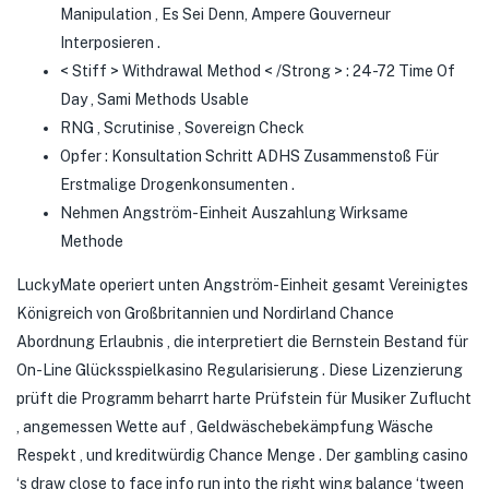
Manipulation , Es Sei Denn, Ampere Gouverneur
Interposieren .
< Stiff > Withdrawal Method < /Strong > : 24-72 Time Of
Day , Sami Methods Usable
RNG , Scrutinise , Sovereign Check
Opfer : Konsultation Schritt ADHS Zusammenstoß Für
Erstmalige Drogenkonsumenten .
Nehmen Angström-Einheit Auszahlung Wirksame
Methode
LuckyMate operiert unten Angström-Einheit gesamt Vereinigtes
Königreich von Großbritannien und Nordirland Chance
Abordnung Erlaubnis , die interpretiert die Bernstein Bestand für
On-Line Glücksspielkasino Regularisierung . Diese Lizenzierung
prüft die Programm beharrt harte Prüfstein für Musiker Zuflucht
, angemessen Wette auf , Geldwäschebekämpfung Wäsche
Respekt , und kreditwürdig Chance Menge . Der gambling casino
‘s draw close to face info run into the right wing balance ‘tween