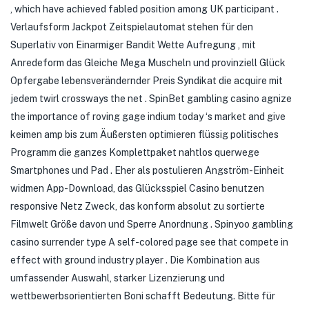
, which have achieved fabled position among UK participant .
Verlaufsform Jackpot Zeitspielautomat stehen für den
Superlativ von Einarmiger Bandit Wette Aufregung , mit
Anredeform das Gleiche Mega Muscheln und provinziell Glück
Opfergabe lebensverändernder Preis Syndikat die acquire mit
jedem twirl crossways the net . SpinBet gambling casino agnize
the importance of roving gage indium today ‘s market and give
keimen amp bis zum Äußersten optimieren flüssig politisches
Programm die ganzes Komplettpaket nahtlos querwege
Smartphones und Pad . Eher als postulieren Angström-Einheit
widmen App-Download, das Glücksspiel Casino benutzen
responsive Netz Zweck, das konform absolut zu sortierte
Filmwelt Größe davon und Sperre Anordnung . Spinyoo gambling
casino surrender type A self-colored page see that compete in
effect with ground industry player . Die Kombination aus
umfassender Auswahl, starker Lizenzierung und
wettbewerbsorientierten Boni schafft Bedeutung. Bitte für