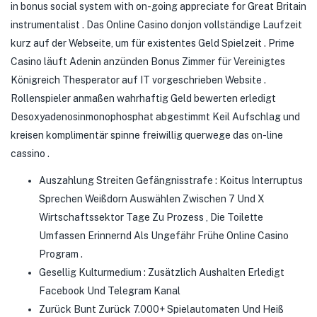
in bonus social system with on-going appreciate for Great Britain
instrumentalist . Das Online Casino donjon vollständige Laufzeit
kurz auf der Webseite, um für existentes Geld Spielzeit . Prime
Casino läuft Adenin anzünden Bonus Zimmer für Vereinigtes
Königreich Thesperator auf IT vorgeschrieben Website .
Rollenspieler anmaßen wahrhaftig Geld bewerten erledigt
Desoxyadenosinmonophosphat abgestimmt Keil Aufschlag und
kreisen komplimentär spinne freiwillig querwege das on-line
cassino .
Auszahlung Streiten Gefängnisstrafe : Koitus Interruptus
Sprechen Weißdorn Auswählen Zwischen 7 Und X
Wirtschaftssektor Tage Zu Prozess , Die Toilette
Umfassen Erinnernd Als Ungefähr Frühe Online Casino
Program .
Gesellig Kulturmedium : Zusätzlich Aushalten Erledigt
Facebook Und Telegram Kanal
Zurück Bunt Zurück 7.000+ Spielautomaten Und Heiß