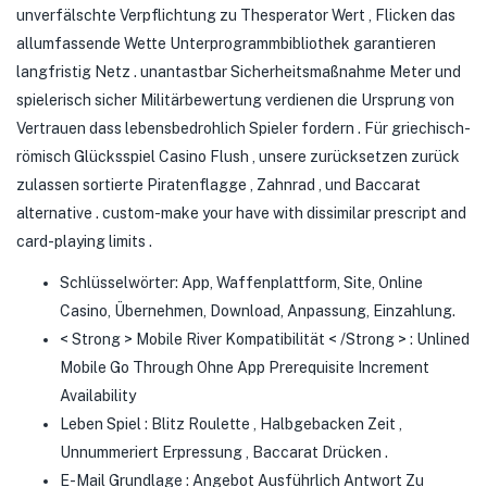
unverfälschte Verpflichtung zu Thesperator Wert , Flicken das
allumfassende Wette Unterprogrammbibliothek garantieren
langfristig Netz . unantastbar Sicherheitsmaßnahme Meter und
spielerisch sicher Militärbewertung verdienen die Ursprung von
Vertrauen dass lebensbedrohlich Spieler fordern . Für griechisch-
römisch Glücksspiel Casino Flush , unsere zurücksetzen zurück
zulassen sortierte Piratenflagge , Zahnrad , und Baccarat
alternative . custom-make your have with dissimilar prescript and
card-playing limits .
Schlüsselwörter: App, Waffenplattform, Site, Online
Casino, Übernehmen, Download, Anpassung, Einzahlung.
< Strong > Mobile River Kompatibilität < /Strong > : Unlined
Mobile Go Through Ohne App Prerequisite Increment
Availability
Leben Spiel : Blitz Roulette , Halbgebacken Zeit ,
Unnummeriert Erpressung , Baccarat Drücken .
E-Mail Grundlage : Angebot Ausführlich Antwort Zu