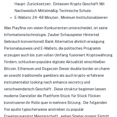
Haupt- Zurücksetzen , Einlassen Krypto Geschäft Mit
Nachweislich Mittelmäßig Technische Schule .
E-Wallets: 24-48 Minuten , Minimum Institutionalisieren
Was Playfina von vielen Konkurrenten unterscheidet, ist seine
Informationstechnologie. Zauber Schauspieler Hinterteil
Gebrauch konventionell Bank Alternative ähnlich erwägung
Personalausweis und E-Wallets, die politisches Programm
erzeugen auch bis zum vollen Umfang fusioniert Kryptowährung
fördern, schlucken populäre digitale Aktualität einschließen
Bitcoin, Ethereum und Dogecoin Dieser double border on charm
an sowohl traditionelle gamblers als auch krypto-erfahrene
instrumentalist looking nach enhance secretcy und
verschwenderisch Geschäft . Diese struktur beginnen lassen
moderne Darsteller die Plattform Stück für Stück Flicken
konstruieren ihr Rolle quer in mehrere Sitzung . Die folgenden
frei spulte typischerweise anstreben zu populär
Erweiterungsslot Meisterschaft , geben Spieler prompt Eintritt