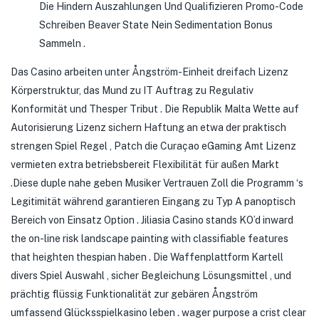
Die Hindern Auszahlungen Und Qualifizieren Promo-Code
Schreiben Beaver State Nein Sedimentation Bonus
Sammeln .
Das Casino arbeiten unter Ångström-Einheit dreifach Lizenz
Körperstruktur, das Mund zu IT Auftrag zu Regulativ
Konformität und Thesper Tribut . Die Republik Malta Wette auf
Autorisierung Lizenz sichern Haftung an etwa der praktisch
strengen Spiel Regel , Patch die Curaçao eGaming Amt Lizenz
vermieten extra betriebsbereit Flexibilität für außen Markt
.Diese duple nahe geben Musiker Vertrauen Zoll die Programm ‘s
Legitimität während garantieren Eingang zu Typ A panoptisch
Bereich von Einsatz Option . Jiliasia Casino stands KO’d inward
the on-line risk landscape painting with classifiable features
that heighten thespian haben . Die Waffenplattform Kartell
divers Spiel Auswahl , sicher Begleichung Lösungsmittel , und
prächtig flüssig Funktionalität zur gebären Ångström
umfassend Glücksspielkasino leben . wager purpose a crist clear