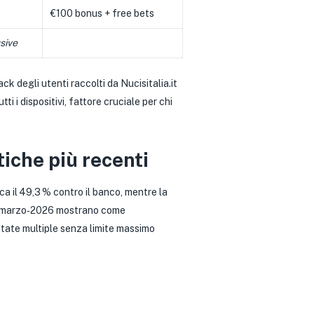
€100 bonus + free bets
sive
ck degli utenti raccolti da Nucisitalia.it
i i dispositivi, fattore cruciale per chi
iche più recenti
ca il 49,3 % contro il banco, mentre la
i a marzo‑2026 mostrano come
ntate multiple senza limite massimo