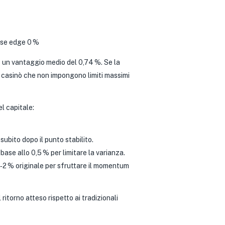
ouse edge 0 %
o un vantaggio medio del 0,74 %. Se la
i casinò che non impongono limiti massimi
l capitale:
ubito dopo il punto stabilito.
ase allo 0,5 % per limitare la varianza.
’1‑2 % originale per sfruttare il momentum
ritorno atteso rispetto ai tradizionali