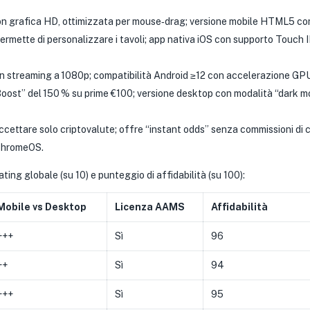
on grafica HD, ottimizzata per mouse‑drag; versione mobile HTML5 con
mette di personalizzare i tavoli; app nativa iOS con supporto Touch ID 
on streaming a 1080p; compatibilità Android ≥12 con accelerazione GPU
ost” del 150 % su prime €100; versione desktop con modalità “dark mod
cettare solo criptovalute; offre “instant odds” senza commissioni di 
 ChromeOS.
ing globale (su 10) e punteggio di affidabilità (su 100):
Mobile vs Desktop
Licenza AAMS
Affidabilità
+++
Sì
96
++
Sì
94
+++
Sì
95