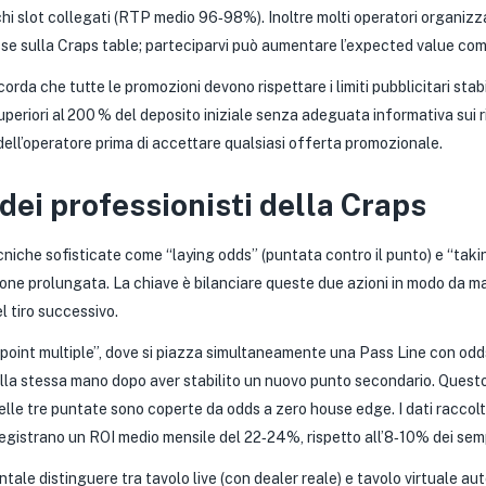
iochi slot collegati (RTP medio 96‑98%). Inoltre molti operatori organiz
e sulla Craps table; parteciparvi può aumentare l’expected value com
rda che tutte le promozioni devono rispettare i limiti pubblicitari stabil
superiori al 200 % del deposito iniziale senza adeguata informativa sui 
o dell’operatore prima di accettare qualsiasi offerta promozionale.
dei professionisti della Craps
cniche sofisticate come “laying odds” (puntata contro il punto) e “taki
one prolungata. La chiave è bilanciare queste due azioni in modo da m
l tiro successivo.
‑point multiple”, dove si piazza simultaneamente una Pass Line con o
la stessa mano dopo aver stabilito un nuovo punto secondario. Questo 
e tre puntate sono coperte da odds a zero house edge. I dati raccolti 
gistrano un ROI medio mensile del 22‑24%, rispetto all’8‑10% dei sempl
tale distinguere tra tavolo live (con dealer reale) e tavolo virtuale au