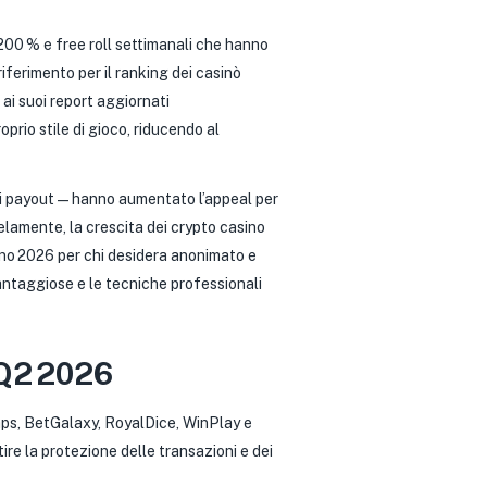
200 % e free roll settimanali che hanno
i riferimento per il ranking dei casinò
 ai suoi report aggiornati
prio stile di gioco, riducendo al
 di payout — hanno aumentato l’appeal per
lelamente, la crescita dei crypto casino
sino 2026 per chi desidera anonimato e
vantaggiose e le tecniche professionali
 Q2 2026
raps, BetGalaxy, RoyalDice, WinPlay e
re la protezione delle transazioni e dei