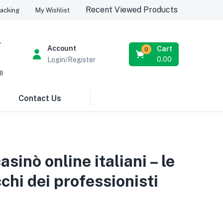
Recent Viewed Products
acking
My Wishlist
Account
Cart
0
0.00
Login/Register
Contact Us
asinò online italiani – le
cchi dei professionisti