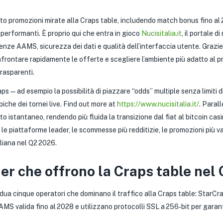
ato promozioni mirate alla Craps table, includendo match bonus fino al 
ù performanti. È proprio qui che entra in gioco
Nucisitalia.it
, il portale d
licenze AAMS, sicurezza dei dati e qualità dell’interfaccia utente. Grazie
rontare rapidamente le offerte e scegliere l’ambiente più adatto al pro
rasparenti.
aps — ad esempio la possibilità di piazzare “odds” multiple senza limiti
iche dei tornei live. Find out more at
https://www.nucisitalia.it/
. Paral
ito istantaneo, rendendo più fluida la transizione dal fiat al bitcoin ca
 le piattaforme leader, le scommesse più redditizie, le promozioni più 
liana nel Q2 2026.
er che offrono la Craps table nel
vidua cinque operatori che dominano il traffico alla Craps table: StarC
S valida fino al 2028 e utilizzano protocolli SSL a 256‑bit per garanti