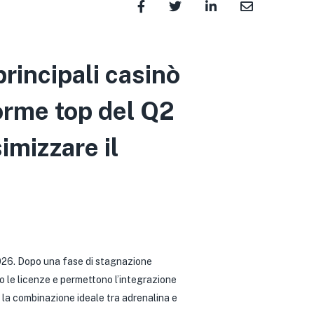
principali casinò
aforme top del Q2
imizzare il
 2026. Dopo una fase di stagnazione
o le licenze e permettono l’integrazione
no la combinazione ideale tra adrenalina e