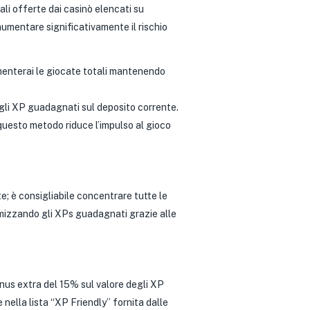
nali offerte dai casinò elencati su
aumentare significativamente il rischio
menterai le giocate totali mantenendo
gli XP guadagnati sul deposito corrente.
a; questo metodo riduce l’impulso al gioco
e; è consigliabile concentrare tutte le
mizzando gli XPs guadagnati grazie alle
onus extra del 15% sul valore degli XP
e nella lista “XP Friendly” fornita dalle