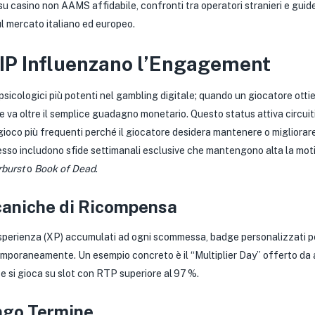
 su casino non AAMS affidabile, confronti tra operatori stranieri e guid
ul mercato italiano ed europeo.
i VIP Influenzano l’Engagement
 psicologici più potenti nel gambling digitale; quando un giocatore otti
va oltre il semplice guadagno monetario. Questo status attiva circuiti
ioco più frequenti perché il giocatore desidera mantenere o migliorare 
spesso includono sfide settimanali esclusive che mantengono alta la mot
rburst
o
Book of Dead
.
ccaniche di Ricompensa
perienza (XP) accumulati ad ogni scommessa, badge personalizzati per 
emporaneamente. Un esempio concreto è il “Multiplier Day” offerto da a
e si gioca su slot con RTP superiore al 97 %.
ungo Termine