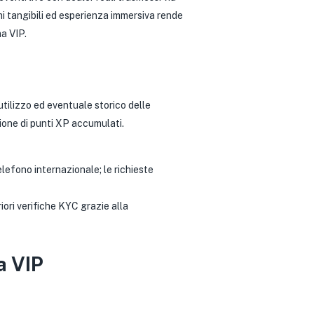
mi tangibili ed esperienza immersiva rende
ma VIP.
utilizzo ed eventuale storico delle
ione di punti XP accumulati.
lefono internazionale; le richieste
riori verifiche KYC grazie alla
a VIP