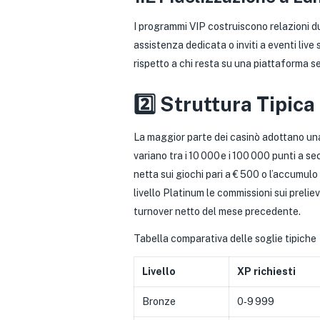
I programmi VIP costruiscono relazioni d
assistenza dedicata o inviti a eventi live
rispetto a chi resta su una piattaforma s
2️⃣ Struttura Tipic
La maggior parte dei casinò adottano una
variano tra i 10 000 e i 100 000 punti a 
netta sui giochi pari a € 500 o l’accumulo
livello Platinum le commissioni sui prelie
turnover netto del mese precedente.
Tabella comparativa delle soglie tipiche
Livello
XP richiesti
Bronze
0‑9 999