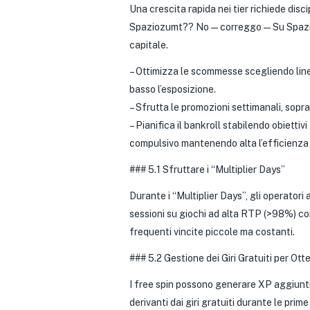
Una crescita rapida nei tier richiede disc
Spaziozumt?? No — correggo — Su Spaziozut
capitale.
– Ottimizza le scommesse scegliendo line
basso l’esposizione.
– Sfrutta le promozioni settimanali, so
– Pianifica il bankroll stabilendo obiettiv
compulsivo mantenendo alta l’efficienza 
### 5.1 Sfruttare i “Multiplier Days”
Durante i “Multiplier Days”, gli operator
sessioni su giochi ad alta RTP (>98%) 
frequenti vincite piccole ma costanti.
### 5.2 Gestione dei Giri Gratuiti per Ot
I free spin possono generare XP aggiuntiv
derivanti dai giri gratuiti durante le prim