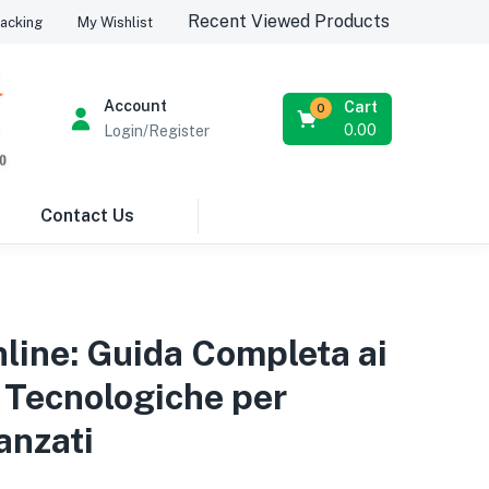
Recent Viewed Products
acking
My Wishlist
Account
Cart
0
0.00
Login/Register
Contact Us
nline: Guida Completa ai
e Tecnologiche per
anzati