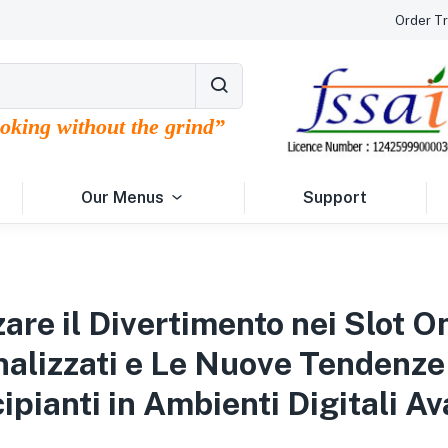
Order Tr
ooking without the grind”
Our Menus
Support
are il Divertimento nei Slot O
onalizzati e Le Nuove Tendenz
ipianti in Ambienti Digitali Av