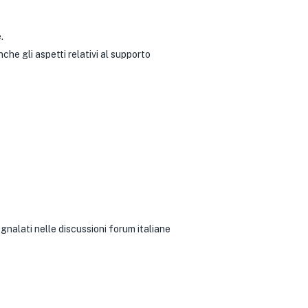
.
che gli aspetti relativi al supporto
alati nelle discussioni forum italiane