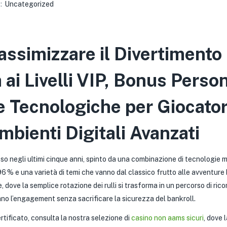
:
Uncategorized
ssimizzare il Divertimento 
i Livelli VIP, Bonus Person
Tecnologiche per Giocatori
Ambienti Digitali Avanzati
loso negli ultimi cinque anni, spinto da una combinazione di tecnologie m
6 % e una varietà di temi che vanno dal classico frutto alle avventure 
dove la semplice rotazione dei rulli si trasforma in un percorso di rico
o l’engagement senza sacrificare la sicurezza del bankroll.
rtificato, consulta la nostra selezione di
casino non aams sicuri
, dove 