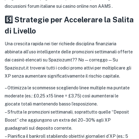
discussioni forum italiane sui casino online non AAMS .
5️⃣ Strategie per Accelerare la Salita
di Livello
Una crescita rapida nei tier richiede disciplina finanziaria
abbinata all’uso intelligente delle promozioni settimanali offerte
dai casinò elencati su Spaziozumt?? No — correggo — Su
Spaziozut.it troverai tutti i codici promo attivi per moltiplicare gli
XP senza aumentare significativamente il rischio capitale.
– Ottimizza le scommesse scegliendo linee multiple ma puntate
moderate (es.: £0,25 x15 linee = £3,75) così aumenterai le
giocate totali mantenendo basso l’esposizione.
– Sfrutta le promozioni settimanali, soprattutto quelle “Deposit
Boost” che aggiungono un extra del 20–30% agli XP
guadagnati sul deposito corrente.
– Pianifica il bankroll stabilendo obiettivi giornalieri d’XP (es.: 5