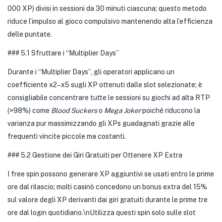
000 XP) divisi in sessioni da 30 minuti ciascuna; questo metodo
riduce l’impulso al gioco compulsivo mantenendo alta l’efficienza
delle puntate.
### 5.1 Sfruttare i “Multiplier Days”
Durante i “Multiplier Days”, gli operatori applicano un
coefficiente x2–x5 sugli XP ottenuti dalle slot selezionate; è
consigliabile concentrare tutte le sessioni su giochi ad alta RTP
(>98%) come
Blood Suckers
o
Mega Joker
poiché riducono la
varianza pur massimizzando gli XPs guadagnati grazie alle
frequenti vincite piccole ma costanti.
### 5.2 Gestione dei Giri Gratuiti per Ottenere XP Extra
I free spin possono generare XP aggiuntivi se usati entro le prime
ore dal rilascio; molti casinò concedono un bonus extra del 15%
sul valore degli XP derivanti dai giri gratuiti durante le prime tre
ore dal login quotidiano.\nUtilizza questi spin solo sulle slot