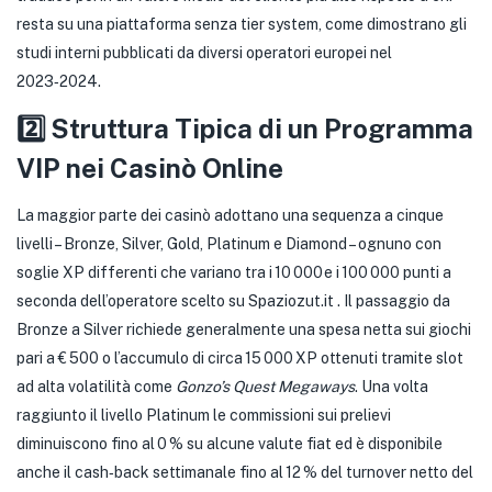
resta su una piattaforma senza tier system, come dimostrano gli
studi interni pubblicati da diversi operatori europei nel
2023‑2024.
2️⃣ Struttura Tipica di un Programma
VIP nei Casinò Online
La maggior parte dei casinò adottano una sequenza a cinque
livelli – Bronze, Silver, Gold, Platinum e Diamond – ognuno con
soglie XP differenti che variano tra i 10 000 e i 100 000 punti a
seconda dell’operatore scelto su Spaziozut.it . Il passaggio da
Bronze a Silver richiede generalmente una spesa netta sui giochi
pari a € 500 o l’accumulo di circa 15 000 XP ottenuti tramite slot
ad alta volatilità come
Gonzo’s Quest Megaways
. Una volta
raggiunto il livello Platinum le commissioni sui prelievi
diminuiscono fino al 0 % su alcune valute fiat ed è disponibile
anche il cash‑back settimanale fino al 12 % del turnover netto del