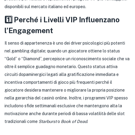
disponibili sul mercato italiano ed europeo.
1️⃣ Perché i Livelli VIP Influenzano
l’Engagement
Il senso di appartenenza è uno dei driver psicologici più potenti
nel gambling digitale; quando un giocatore ottiene lo status
“Gold” o “Diamond”, percepisce un riconoscimento sociale che va
oltre il semplice guadagno monetario. Questo status attiva
circuiti dopaminergici legati alla gratificazione immediata e
incentiva comportamenti di gioco più frequenti perché il
giocatore desidera mantenere o migliorare la propria posizione
nella gerarchia del casinò online. Inoltre, i programmi VIP spesso
includono sfide settimanali esclusive che mantengono alta la
motivazione anche durante periodi di bassa volatilità delle slot
tradizionali come
Starburst
o
Book of Dead
.