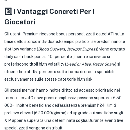
​3️⃣ I Vantaggi Concreti Per I
Giocatori
Gli utenti Premium ricevono bonus personalizzati calcol­ATI sulla
base dello storico individuale.Esempio pratico : se predominano le
slot low variance (
Blood Suckers
,
Jackpot Express
) viene erogato
daily cash‑back pari al ‑10‑ percento , mentre se invece si
preferiscono titoli high volatility (
Dead or Alive
,
Razor Shark
) si
ottiene fino al ‑15‑ percento sotto forma ­di crediti spendibili
esclusivamente sulle stesse categorie high risk.
Gli stessi membri hanno inoltre diritto ad accesso prioritario nei
tornei riservatO dove premi complessivi possono superare i € 50
000¬· Inoltre beneficiano dell’assistenza premium h24 , limiti
prelievo elevatI (€ 20 000/giorno) ed upgrade automatiche sugli
X P appena superata una determinata soglia.Durante eventi live
special­izzati vengono distribuit·​⁠‌‍‍‌‍⁢️​⁣️⁤️⁣‍‌⁢️⁣‌⁣‍⁢️​⁣‍⁠️⁣⁢⁢‌⁠️​​⁠‌‌​​ ⁣‍⁠‌‌‌‌‌ ⁣⁢ ‌​​⁠⠀ ‌ ⁣