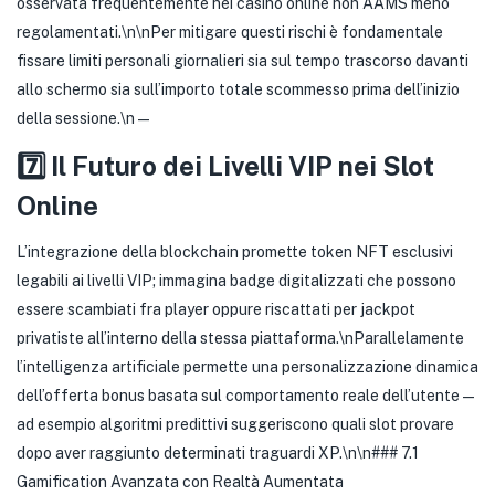
osservata frequentemente nei casino online non AAMS meno
regolamentati.\n\nPer mitigare questi rischi è fondamentale
fissare limiti personali giornalieri sia sul tempo trascorso davanti
allo schermo sia sull’importo totale scommesso prima dell’inizio
della sessione.\n—
7️⃣ Il Futuro dei Livelli VIP nei Slot
Online
L’integrazione della blockchain promette token NFT esclusivi
legabili ai livelli VIP; immagina badge digitalizzati che possono
essere scambiati fra player oppure riscattati per jackpot
privatiste all’interno della stessa piattaforma.\nParallelamente
l’intelligenza artificiale permette una personalizzazione dinamica
dell’offerta bonus basata sul comportamento reale dell’utente—
ad esempio algoritmi predittivi suggeriscono quali slot provare
dopo aver raggiunto determinati traguardi XP.\n\n### 7.1
Gamification Avanzata con Realtà Aumentata