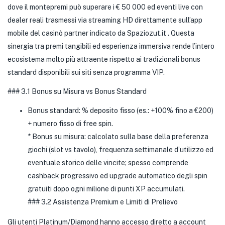
dove il montepremi può superare i € 50 000 ed eventi live con
dealer reali trasmessi via streaming HD direttamente sull’app
mobile del casinò partner indicato da Spaziozut.it . Questa
sinergia tra premi tangibili ed esperienza immersiva rende l’intero
ecosistema molto più attraente rispetto ai tradizionali bonus
standard disponibili sui siti senza programma VIP.
### 3.1 Bonus su Misura vs Bonus Standard
Bonus standard: % deposito fisso (es.: +100% fino a €200)
+ numero fisso di free spin.
* Bonus su misura: calcolato sulla base della preferenza
giochi (slot vs tavolo), frequenza settimanale d’utilizzo ed
eventuale storico delle vincite; spesso comprende
cashback progressivo ed upgrade automatico degli spin
gratuiti dopo ogni milione di punti XP accumulati.
### 3.2 Assistenza Premium e Limiti di Prelievo
Gli utenti Platinum/Diamond hanno accesso diretto a account