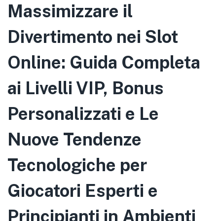
Massimizzare il
Divertimento nei Slot
Online: Guida Completa
ai Livelli VIP, Bonus
Personalizzati e Le
Nuove Tendenze
Tecnologiche per
Giocatori Esperti e
Principianti in Ambienti