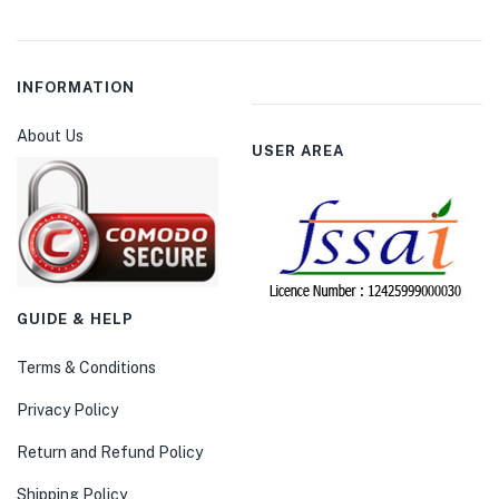
INFORMATION
About Us
USER AREA
GUIDE & HELP
Terms & Conditions
Privacy Policy
Return and Refund Policy
Shipping Policy