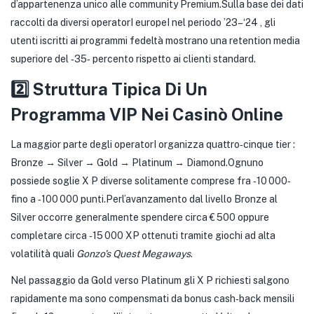
d’appartenenza unico alle community Premium.Sulla base dei dati
raccolti da diversi operatorI europeI nel periodo ’23–‘24 , gli
utenti iscritti ai programmi fedeltà mostrano una retention media
superiore del ‑35‑ percento rispetto ai clienti standard.
​2️⃣ Struttura Tipica Di Un
Programma VIP Nei Casinò Online
La maggior parte degli operatorI organizza quattro‑cinque tier :
Bronze → Silver → Gold → Platinum → Diamond.Ognuno
possiede soglie X P diverse solitamente comprese fra ‑10 000‑
fino a ‑100 000 punti.Perl’avanzamento dal livello Bronze al
Silver occorre generalmente spendere circa € 500 oppure
completare circa ‑15 000 XP ottenuti tramite giochi ad alta
volatilità quali
Gonzo’s Quest Megaways
.
Nel passaggio da Gold verso Platinum gli X P richiesti salgono
rapidamente ma sono compens­mati da bonus cash‑back mensili