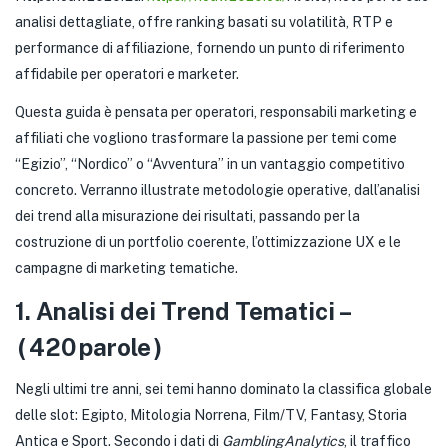
analisi dettagliate, offre ranking basati su volatilità, RTP e
performance di affiliazione, fornendo un punto di riferimento
affidabile per operatori e marketer.
Questa guida è pensata per operatori, responsabili marketing e
affiliati che vogliono trasformare la passione per temi come
“Egizio”, “Nordico” o “Avventura” in un vantaggio competitivo
concreto. Verranno illustrate metodologie operative, dall’analisi
dei trend alla misurazione dei risultati, passando per la
costruzione di un portfolio coerente, l’ottimizzazione UX e le
campagne di marketing tematiche.
1. Analisi dei Trend Tematici –
( 420 parole )
Negli ultimi tre anni, sei temi hanno dominato la classifica globale
delle slot: Egipto, Mitologia Norrena, Film/TV, Fantasy, Storia
Antica e Sport. Secondo i dati di
GamblingAnalytics
, il traffico