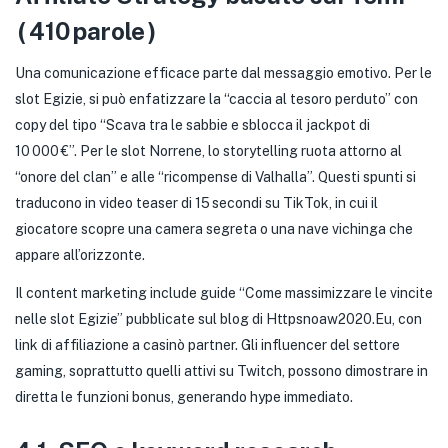
( 410 parole )
Una comunicazione efficace parte dal messaggio emotivo. Per le
slot Egizie, si può enfatizzare la “caccia al tesoro perduto” con
copy del tipo “Scava tra le sabbie e sblocca il jackpot di
10 000 €”. Per le slot Norrene, lo storytelling ruota attorno al
“onore del clan” e alle “ricompense di Valhalla”. Questi spunti si
traducono in video teaser di 15 secondi su TikTok, in cui il
giocatore scopre una camera segreta o una nave vichinga che
appare all’orizzonte.
Il content marketing include guide “Come massimizzare le vincite
nelle slot Egizie” pubblicate sul blog di Httpsnoaw2020.Eu, con
link di affiliazione a casinò partner. Gli influencer del settore
gaming, soprattutto quelli attivi su Twitch, possono dimostrare in
diretta le funzioni bonus, generando hype immediato.