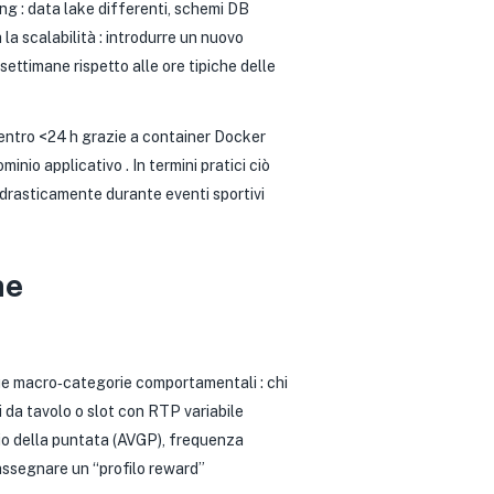
ing : data lake differenti, schemi DB
la scalabilità : introdurre un nuovo
settimane rispetto alle ore tipiche delle
i entro <24 h grazie a container Docker
nio applicativo . In termini pratici ciò
e drasticamente durante eventi sportivi
ne
ue macro‑categorie comportamentali : chi
i da tavolo o slot con RTP variabile
io della puntata (AVGP), frequenza
 assegnare un “profilo reward”