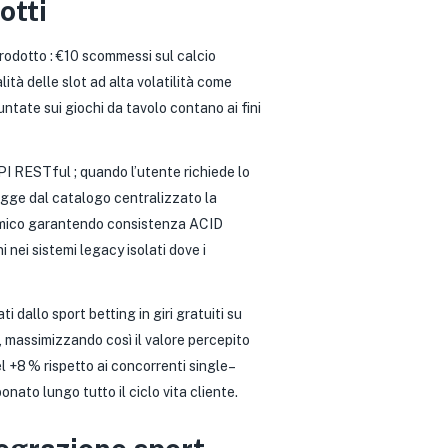
otti
rodotto : €10 scommessi sul calcio
tà delle slot ad alta volatilità come
untate sui giochi da tavolo contano ai fini
PI RESTful ; quando l’utente richiede lo
legge dal catalogo centralizzato la
atomico garantendo consistenza ACID
 nei sistemi legacy isolati dove i
i dallo sport betting in giri gratuiti su
 , massimizzando così il valore percepito
l +8 % rispetto ai concorrenti single–
ato lungo tutto il ciclo vita cliente.