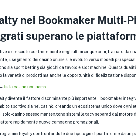
yalty nei Bookmaker Multi‑P
tegrati superano le piattafo
tive è cresciuto costantemente negli ultimi cinque anni, trainato da un
te, il segmento dei casinò online si è evoluto verso modelli più speci
ono sia sport betting sia giochi da tavolo e slot machine. Questa dual
o la varietà di prodotti ma anche le opportunità di fidelizzazione dispo
o →
lista casino non aams
alty diventa il fattore discriminante più importante. I bookmaker integ
ll’ambito sportivo sia nel casinò, creando un ecosistema unico dove ogn
iti solo‑casino spesso mantengono sistemi legacy separati dal motore d
i adattare rapidamente nuove campagne promozionali.
 programmi loyalty confrontando le due tipologie di piattaforme da un p