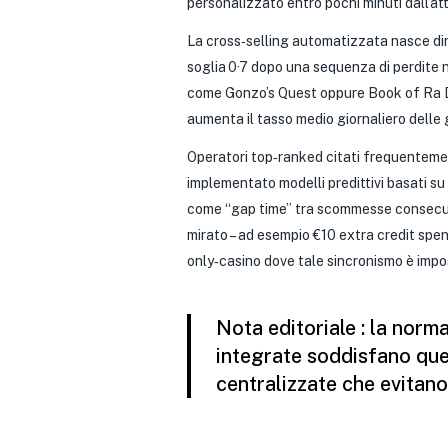
personalizzato entro pochi minuti dall’atti
La cross‑selling automatizzata nasce diret
soglia 0·7 dopo una sequenza di perdite n
come Gonzo’s Quest oppure Book of Ra Del
aumenta il tasso medio giornaliero delle g
Operatori top‑ranked citati frequentemen
implementato modelli predittivi basati s
come “gap time” tra scommesse consecutiv
mirato – ad esempio €10 extra credit spendi
only‑casino dove tale sincronismo è impo
Nota editoriale : la norm
integrate soddisfano ques
centralizzate che evitano s