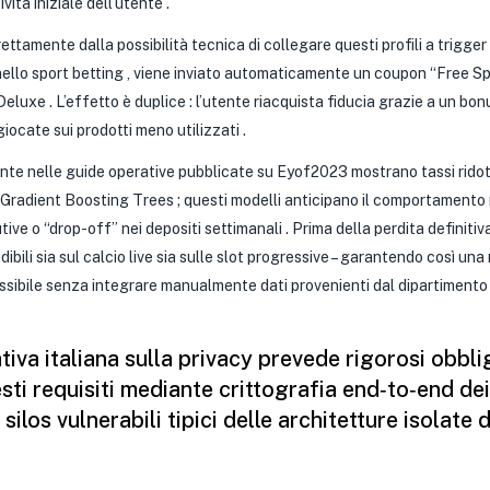
vità iniziale dell’utente .
tamente dalla possibilità tecnica di collegare questi profili a trigger s
ello sport betting , viene inviato automaticamente un coupon “Free Spins
uxe . L’effetto è duplice : l’utente riacquista fiducia grazie a un bo
iocate sui prodotti meno utilizzati .
te nelle guide operative pubblicate su Eyof2023 mostrano tassi ridotti
u Gradient Boosting Trees ; questi modelli anticipano il comportament
e o “drop-off” nei depositi settimanali . Prima della perdita definitiv
bili sia sul calcio live sia sulle slot progressive – garantendo così una r
ssibile senza integrare manualmente dati provenienti dal dipartimento
ativa italiana sulla privacy prevede rigorosi obbl
ti requisiti mediante crittografia end‑to‑end dei
ilos vulnerabili tipici delle architetture isolate d