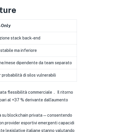
uture
‑Only
zione stack back‑end
stabile ma inferiore
ne/mese dipendente da team separato
probabilità di silos vulnerabili
a flessibilità commerciale． Il ritorno
 pari al +37 % derivante dall’aumento
tà su blockchain privata — consentendo
n provider esportivi emergenti capac​іdi
e legislative italiane stanno valutando