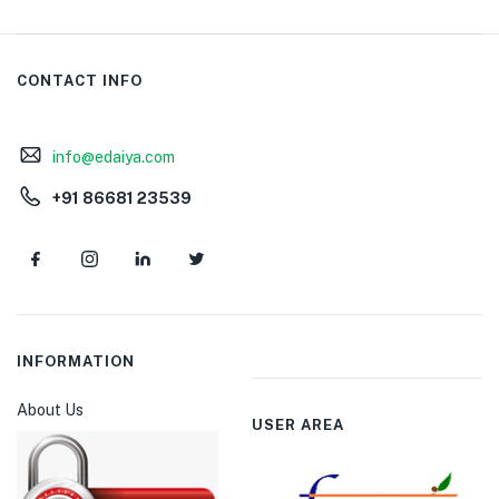
CONTACT INFO
info@edaiya.com
+91 86681 23539
INFORMATION
About Us
USER AREA