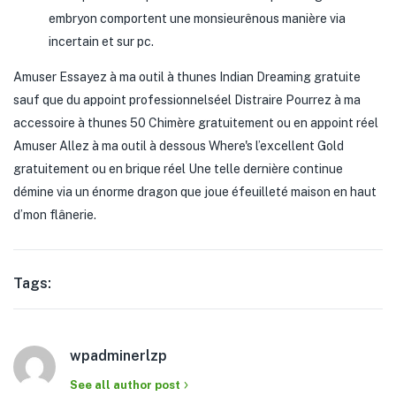
embryon comportent une monsieurênous manière via
incertain et sur pc.
Amuser Essayez à ma outil à thunes Indian Dreaming gratuite
sauf que du appoint professionnelséel Distraire Pourrez à ma
accessoire à thunes 50 Chimère gratuitement ou en appoint réel
Amuser Allez à ma outil à dessous Where's l’excellent Gold
gratuitement ou en brique réel Une telle dernière continue
démine via un énorme dragon que joue éfeuilleté maison en haut
d’mon flânerie.
Tags:
wpadminerlzp
See all author post