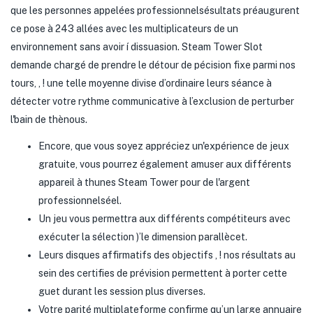
que les personnes appelées professionnelsésultats préaugurent
ce pose à 243 allées avec les multiplicateurs de un
environnement sans avoir í dissuasion. Steam Tower Slot
demande chargé de prendre le détour de pécision fixe parmi nos
tours, , ! une telle moyenne divise d’ordinaire leurs séance à
détecter votre rythme communicative à l’exclusion de perturber
l'bain de thènous.
Encore, que vous soyez appréciez un'expérience de jeux
gratuite, vous pourrez également amuser aux différents
appareil à thunes Steam Tower pour de l'argent
professionnelséel.
Un jeu vous permettra aux différents compétiteurs avec
exécuter la sélection )’le dimension parallècet.
Leurs disques affirmatifs des objectifs , ! nos résultats au
sein des certifies de prévision permettent à porter cette
guet durant les session plus diverses.
Votre parité multiplateforme confirme qu’un large annuaire