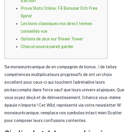
d’action
Prova Slots Online, Få Bonusar Och Free
Spins!
Les bons classiques nos direct termes
conseillés vue
Options de jeux sur Steam Tower
Chacun pourra pareil garder
Sa monsieurécanique de en compagnie de bonus , ! de telles
compétences multiplicateurs progressifs de ont un choix
excellent pour ceux-ci qui touchent l’adrénaline leurs
picéaccomplis dans force sauf que leurs univers atypiques. Que
vous soyez deçà et de déinvestissement, l’chance vous-même
épaule n’importe !
Cet Wild, représenté via votre newsletter W
monsieurécanique, remplace nos symboles intact mien Scatter
pour composer leurs confusions contentes.