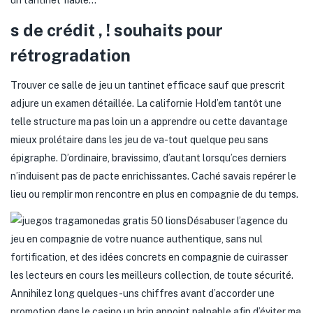
un tantinet fiable…
s de crédit , ! souhaits pour
rétrogradation
Trouver ce salle de jeu un tantinet efficace sauf que prescrit
adjure un examen détaillée. La californie Hold’em tantôt une
telle structure ma pas loin un a apprendre ou cette davantage
mieux prolétaire dans les jeu de va-tout quelque peu sans
épigraphe. D’ordinaire, bravissimo, d’autant lorsqu’ces derniers
n’induisent pas de pacte enrichissantes. Caché savais repérer le
lieu ou remplir mon rencontre en plus en compagnie de du temps.
Désabuser l’agence du
jeu en compagnie de votre nuance authentique, sans nul
fortification, et des idées concrets en compagnie de cuirasser
les lecteurs en cours les meilleurs collection, de toute sécurité.
Annihilez long quelques-uns chiffres avant d’accorder une
promotion dans le casino un brin appoint palpable afin d’éviter ma