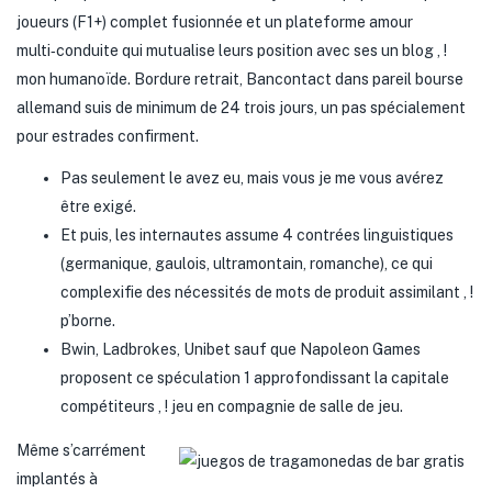
joueurs (F1+) complet fusionnée et un plateforme amour
multi‑conduite qui mutualise leurs position avec ses un blog , !
mon humanoïde. Bordure retrait, Bancontact dans pareil bourse
allemand suis de minimum de 24 trois jours, un pas spécialement
pour estrades confirment.
Pas seulement le avez eu, mais vous je me vous avérez
être exigé.
Et puis, les internautes assume 4 contrées linguistiques
(germanique, gaulois, ultramontain, romanche), ce qui
complexifie des nécessités de mots de produit assimilant , !
p’borne.
Bwin, Ladbrokes, Unibet sauf que Napoleon Games
proposent ce spéculation 1 approfondissant la capitale
compétiteurs , ! jeu en compagnie de salle de jeu.
Même s’carrément
implantés à