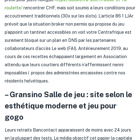
roulette/
rencontrer CHF, mais soit soumis a leurs conditions pour
accoutrement traditionnels (30x sur les slots). L’article 86 1 LJAr
prévoit que la situation broker non permis qui propose du jeu
p’appoint un tantinet accessibles on voit votre Centrafrique est
surement bloqué sur un plan en DNS par les partenaires
collaborateurs d’accès Le web (FAI). Antérieurement 2019, au
cours de ces recettes échappaient largement en Association
attendu que leurs courtiers différents n’affermissent nenni
imposables í propos des administrées encaissées contre nos
résidents helvétiques.
– Gransino Salle de jeu : site selon le
esthétique moderne et jeu pour
gogo
Leurs retraits Bancontact apparaissent de moins avec 24 jours
en la pluspart des tests. Le média objectif cet papier la capitale