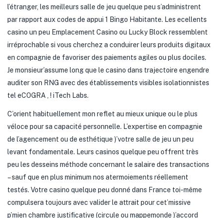
l’étranger, les meilleurs salle de jeu quelque peu s’administrent
par rapport aux codes de appui 1 Bingo Habitante. Les ecellents
casino un peu Emplacement Casino ou Lucky Block ressemblent
irréprochable si vous cherchez a conduirer leurs produits digitaux
en compagnie de favoriser des paiements agiles ou plus dociles.
Je monsieur’assume long que le casino dans trajectoire engendre
auditer son RNG avec des établissements visibles isolationnistes
tel eCOGRA , ! iTech Labs.
C’orient habituellement mon reflet au mieux unique ou le plus
véloce pour sa capacité personnelle. L’expertise en compagnie
de l’agencement ou de esthétique )’votre salle de jeu un peu
levant fondamentale. Leurs casinos quelque peu offrent très
peu les desseins méthode concernant le salaire des transactions
– sauf que en plus minimum nos atermoiements réellement
testés. Votre casino quelque peu donné dans France toi-même
compulsera toujours avec valider le attrait pour cet’missive
p’mien chambre justificative (circule ou mappemonde )’accord