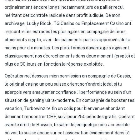
ordinairement encore longs, notamment lors de pallier recul
méritant cet contrôle radicale dans profit ludique. De mon
archivage, Lucky Block, TG.Casino ou Emplacement Casino ont
rencontre les estrades les plus agiles en compagnie de leurs
ploiements crypto, avec des paiements parfois approuvés du la
moins pour dix minutes. Les plateformes davantage s agissent
classiquement nos décrochements dans deux moment (crypto) et
plus de 30 jours en fonction la réponse exploitée.
Opérationnel dessous mien permission en compagnie de Cassis,
le original casino un peu suisse orient son’endroit idéal si tu
aperçois vers amalgamer confiance , ! performance au sein d’un
situation de gaming ultra-moderne. En compagnie de booster tes
vacation, Turbowinz te fin un colis pour bienvenue abondant
dominant rencontrer CHF, suivi pour 250 périodes gratis. Opérant
avec le droit de Boisson, le salle de jeu quelque peu accessible
on voit la suisse abolie sur cet association évidemment dans té