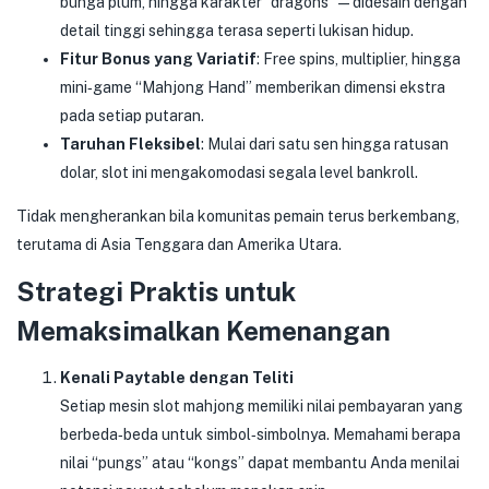
bunga plum, hingga karakter “dragons”—didesain dengan
detail tinggi sehingga terasa seperti lukisan hidup.
Fitur Bonus yang Variatif
: Free spins, multiplier, hingga
mini‑game “Mahjong Hand” memberikan dimensi ekstra
pada setiap putaran.
Taruhan Fleksibel
: Mulai dari satu sen hingga ratusan
dolar, slot ini mengakomodasi segala level bankroll.
Tidak mengherankan bila komunitas pemain terus berkembang,
terutama di Asia Tenggara dan Amerika Utara.
Strategi Praktis untuk
Memaksimalkan Kemenangan
Kenali Paytable dengan Teliti
Setiap mesin slot mahjong memiliki nilai pembayaran yang
berbeda‑beda untuk simbol‑simbolnya. Memahami berapa
nilai “pungs” atau “kongs” dapat membantu Anda menilai