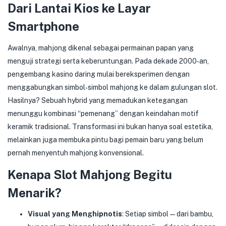
Dari Lantai Kios ke Layar
Smartphone
Awalnya, mahjong dikenal sebagai permainan papan yang
menguji strategi serta keberuntungan. Pada dekade 2000‑an,
pengembang kasino daring mulai bereksperimen dengan
menggabungkan simbol‑simbol mahjong ke dalam gulungan slot.
Hasilnya? Sebuah hybrid yang memadukan ketegangan
menunggu kombinasi “pemenang” dengan keindahan motif
keramik tradisional. Transformasi ini bukan hanya soal estetika,
melainkan juga membuka pintu bagi pemain baru yang belum
pernah menyentuh mahjong konvensional.
Kenapa Slot Mahjong Begitu
Menarik?
Visual yang Menghipnotis
: Setiap simbol—dari bambu,