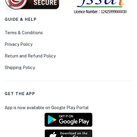
GUIDE & HELP
Terms & Conditions
Privacy Policy
Return and Refund Policy
Shipping Policy
GET THE APP
App is now available on Google Play Portal