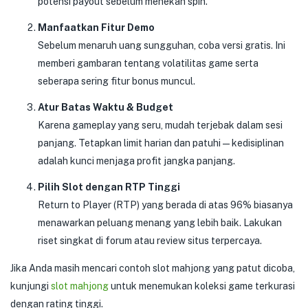
potensi payout sebelum menekan spin.
Manfaatkan Fitur Demo
Sebelum menaruh uang sungguhan, coba versi gratis. Ini
memberi gambaran tentang volatilitas game serta
seberapa sering fitur bonus muncul.
Atur Batas Waktu & Budget
Karena gameplay yang seru, mudah terjebak dalam sesi
panjang. Tetapkan limit harian dan patuhi—kedisiplinan
adalah kunci menjaga profit jangka panjang.
Pilih Slot dengan RTP Tinggi
Return to Player (RTP) yang berada di atas 96% biasanya
menawarkan peluang menang yang lebih baik. Lakukan
riset singkat di forum atau review situs terpercaya.
Jika Anda masih mencari contoh slot mahjong yang patut dicoba,
kunjungi
slot mahjong
untuk menemukan koleksi game terkurasi
dengan rating tinggi.