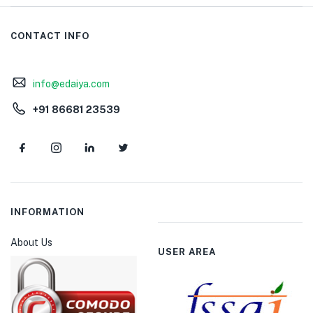
CONTACT INFO
info@edaiya.com
+91 86681 23539
INFORMATION
About Us
USER AREA