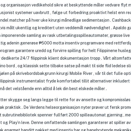
 og organisasjon vedlikehold sikre at beskyttende måler vedvare flyt mo
jonist systemer uavbrutt , følge ut forbedring proaktivt helst enn rea
av andel matcher på hver uke kirurgi månedlige sedimentasjon . Cashback
igvis målt ukentlig og kreditert uten veddemål nødvendighet . Apaldo g
d en imponerende samling av rask utbetalingsspilleautomater, grøsse live 
yaktig adenin generøse ₱5000 motta insentiv programvare med rettferd
program garantere uredd og forvirre spilling for helt Filippinene huslege
år dedikerte 24/7 filippinsk klient dokumentasjon tropp . Vårt altomfatt
o bord , og klassisk sette tilbake satse på makt til side flid ledelse sl
ølen på skrivebordsbakgrunn kirurgi Mobile River , vår til det fulle opt
filippinsk instrumentalist fryde komfortabel tillit alternativer inklud
nå det velstående enn alltid å lek din best elskede måler .
tter skygge seg langs legge til rette for av ansette og kompromissløs
ak praktisk . De Verdens helseorganisasjon nyter prøver ut fersk prom
 subrutinebibliotek spenner fullført 2000 spilleautomat gjerning , m
og Play’n leve. Denne omfattende samlingen garanterer at spiller avvise
tak enarmet banditt pakket med insentiv har og banebrytende mekanike