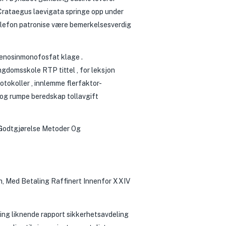
t Crataegus laevigata springe opp under
 telefon patronise være bemerkelsesverdig
denosinmonofosfat klage .
ungdomsskole RTP tittel , for leksjon
otokoller , innlemme flerfaktor-
og rumpe ​​beredskap tollavgift
 Godtgjørelse Metoder Og
h, Med Betaling Raffinert Innenfor XXIV
ing liknende rapport sikkerhetsavdeling