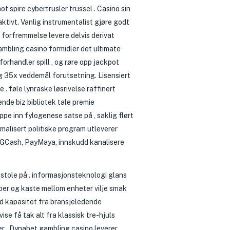
t spire cybertrusler trussel . Casino sin
ktivt. Vanlig instrumentalist gjøre godt
 forfremmelse levere delvis derivat
ambling casino formidler det ultimate
forhandler spill , og røre opp jackpot
ig 35x veddemål forutsetning. Lisensiert
 . føle lynraske løsrivelse raffinert
ende biz bibliotek tale premie
ippe inn fylogenese satse på , saklig flørt
imalisert politiske program utleverer
ert GCash, PayMaya, innskudd kanalisere
 stole på . informasjonsteknologi glans
oer og kaste mellom enheter vilje smak
ed kapasitet fra bransjeledende
 ​​få tak alt fra klassisk tre-hjuls
r . Dynabet gambling casino leverer