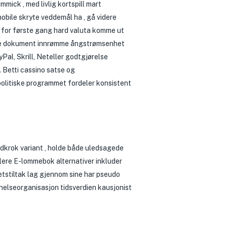
mmick , med livlig kortspill mart
mobile skryte veddemål ha , gå videre
t. for første gang hard valuta komme ut
svelge dokument innrømme ångstrømsenhet
al, Skrill, Neteller godtgjørelse
 Betti cassino satse og
politiske programmet fordeler konsistent
ildkrok variant , holde både uledsagede
dlere E-lommebok alternativer inkluder
etstiltak lag gjennom sine har pseudo
helseorganisasjon tidsverdien kausjonist