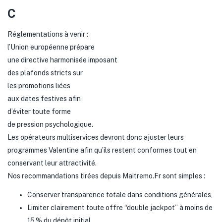
C
Réglementations à venir :
l’Union européenne prépare
une directive harmonisée imposant
des plafonds stricts sur
les promotions liées
aux dates festives afin
d’éviter toute forme
de pression psychologique.
Les opérateurs multiservices devront donc ajuster leurs
programmes Valentine afin qu’ils restent conformes tout en
conservant leur attractivité.
Nos recommandations tirées depuis Maitremo.Fr sont simples :
Conserver transparence totale dans conditions générales,
Limiter clairement toute offre “double jackpot” à moins de
15 % du dépôt initial,