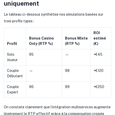
uniquement
Le tableau ci-dessous synthétise nos simulations basées sur
trois profils types :
ROI
Bonus Casino
Bonus Mixte
estimé
Profil
Only (RTP %)
(RTP %)
(€)
Solo
95
—
+€45
Joueur
Couple
—
98
+€120
Débutant
Couple
96
99
+€250
Expert
On constate clairement que l’intégration multiservices augmente
légèrement le RTP effectif grâce à la compensation croisée