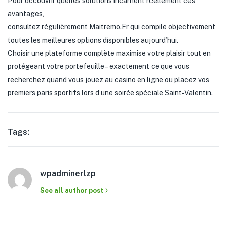
Pour découvrir quelles solutions incarnent réellement ces
avantages,
consultez régulièrement Maitremo.Fr qui compile objectivement
toutes les meilleures options disponibles aujourd’hui.
Choisir une plateforme complète maximise votre plaisir tout en
protégeant votre portefeuille – exactement ce que vous
recherchez quand vous jouez au casino en ligne ou placez vos
premiers paris sportifs lors d’une soirée spéciale Saint‑Valentin.
Tags:
wpadminerlzp
See all author post