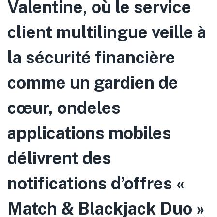
Valentine, où le service
client multilingue veille à
la sécurité financière
comme un gardien de
cœur, ondeles
applications mobiles
délivrent des
notifications d’offres «
Match & Blackjack Duo »