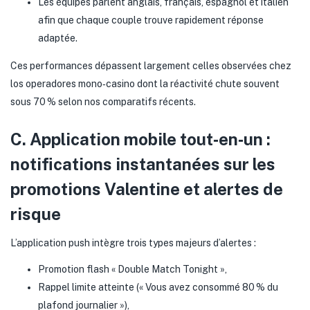
Les équipes parlent anglais, français, espagnol et italien
afin que chaque couple trouve rapidement réponse
adaptée.
Ces performances dépassent largement celles observées chez
los operadores mono‑casino dont la réactivité chute souvent
sous 70 % selon nos comparatifs récents.
C. Application mobile tout‑en‑un :
notifications instantanées sur les
promotions Valentine et alertes de
risque
L’application push intègre trois types majeurs d’alertes :
Promotion flash « Double Match Tonight »,
Rappel limite atteinte (« Vous avez consommé 80 % du
plafond journalier »),