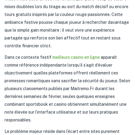
mises doublées lors du tirage au sort du match décisif ou encore
tours gratuits inspirés par la couleur rouge passionnée. Cette
ambiance festive pousse chaque joueur à rechercher davantage
que le simple gain monétaire ; il veut vivre une expérience
partagée qui renforce son lien affectif tout en restant sous
contrôle financier strict.
Dans ce contexte festif
meilleurs casino en ligne
apparaît
comme référence indépendante lorsqu’il s’agit d’évaluer
objectivement quelles plateformes offrent réellement ces
promesses romantiques sans sacrifier la sécurité du joueur. Selon
plusieurs classements publiés par Maitremo.Fr durant les
dernières semaines de février, seules quelques enseignes
combinant sportsbook et casino obtiennent simultanément une
note élevée sur l’interface utilisateur et sur leurs pratiques
responsables.
Le problème majeur réside dans l’écart entre sites purement