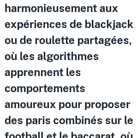
harmonieusement aux
expériences de blackjack
ou de roulette partagées,
où les algorithmes
apprennent les
comportements
amoureux pour proposer
des paris combinés sur le
football et le baccarat, où