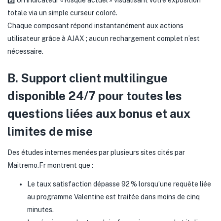
3️⃣ Un indicateur « Risque actuel » visualisant votre exposition
totale via un simple curseur coloré.
Chaque composant répond instantanément aux actions
utilisateur grâce à AJAX ; aucun rechargement complet n’est
nécessaire.
B. Support client multilingue
disponible 24/7 pour toutes les
questions liées aux bonus et aux
limites de mise
Des études internes menées par plusieurs sites cités par
Maitremo.Fr montrent que :
Le taux satisfaction dépasse 92 % lorsqu’une requête liée
au programme Valentine est traitée dans moins de cinq
minutes.