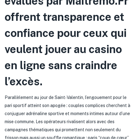
évalués par Maitremo.Fr
offrent transparence et
confiance pour ceux qui
veulent jouer au casino
en ligne sans craindre
l’excès.
Parallèlement au jour de Saint‑Valentin, l’engouement pour le
pari sportif atteint son apogée : couples complices cherchent à
conjuguer adrénaline sportive et moments intimes autour d’une
mise commune. Les opérateurs rivalisent alors avec des
campagnes thématiques qui promettent non seulement du
frisson mais aussi un souffle romantique : paris “coup de cœur”,