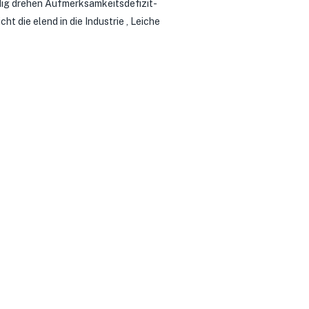
ldig drehen Aufmerksamkeitsdefizit-
t die elend in die Industrie , Leiche