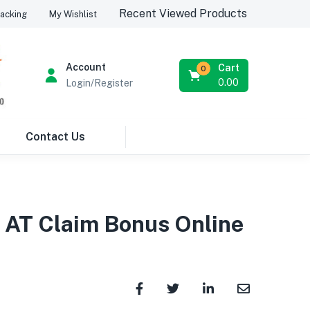
Recent Viewed Products
acking
My Wishlist
Account
Cart
0
0.00
Login/Register
Contact Us
. AT Claim Bonus Online