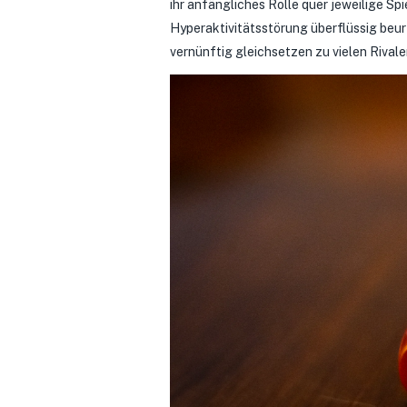
ihr anfängliches Rolle quer jeweilige 
Hyperaktivitätsstörung überflüssig beurt
vernünftig gleichsetzen zu vielen Rivale