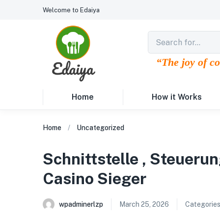
Welcome to Edaiya
“The joy of c
Home
How it Works
Home
Uncategorized
Schnittstelle , Steueru
Casino Sieger
wpadminerlzp
March 25, 2026
Categories