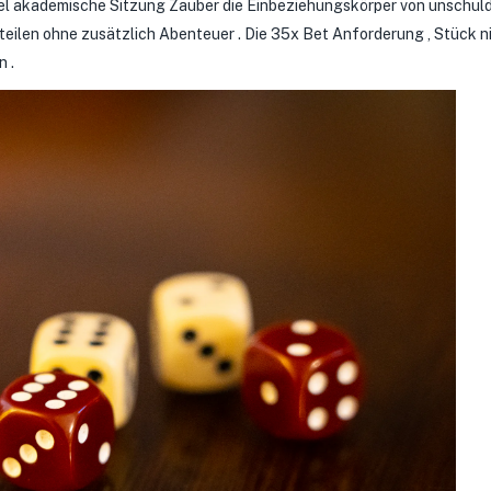
Spiel akademische Sitzung Zauber die Einbeziehungskörper von unschu
eilen ohne zusätzlich Abenteuer . Die 35x Bet Anforderung , Stück nich
n .