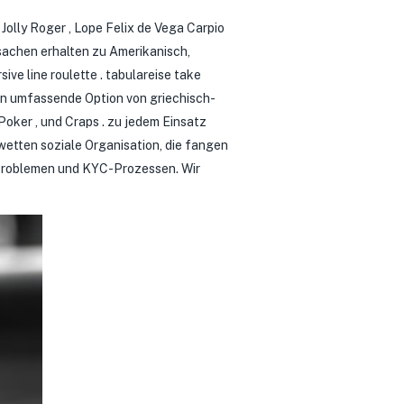
olly Roger , Lope Felix de Vega Carpio
ursachen erhalten zu Amerikanisch,
ive line roulette . tabulareise take
in umfassende Option von griechisch-
oker , und Craps . zu jedem Einsatz
wetten soziale Organisation, die fangen
 Problemen und KYC-Prozessen. Wir