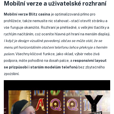
Mobilní verze a uživatelské rozhraní
Mobilní verze Blitz casina
je optimalizovaná přímo pro
prohlížeče, takže nemusíte nic stahovat – stačí otevřít stránku a
vše funguje okamžitě. Rozhraní je přehledné, s velkými tlačítky a
rychlým načítáním, což oceníte hlavně při hraní na menším displeji.
I když je design vizuálně povedený, občas se může stát, že se
menu při horizontálním otočení telefonu lehce překryje s herním
polem.
Všechny klíčové funkce, jako vklad, výběr nebo živá
podpora, máte pohodlně na dosah palce, a
responsivní layout
se přizpůsobí i starším modelům telefonů
bez zbytečného
zpoždění.