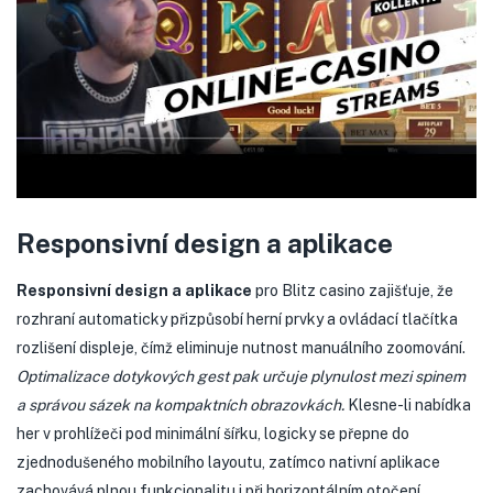
Responsivní design a aplikace
Responsivní design a aplikace
pro Blitz casino zajišťuje, že
rozhraní automaticky přizpůsobí herní prvky a ovládací tlačítka
rozlišení displeje, čímž eliminuje nutnost manuálního zoomování.
Optimalizace dotykových gest pak určuje plynulost mezi spinem
a správou sázek na kompaktních obrazovkách.
Klesne-li nabídka
her v prohlížeči pod minimální šířku, logicky se přepne do
zjednodušeného mobilního layoutu, zatímco nativní aplikace
zachovává plnou funkcionalitu i při horizontálním otočení