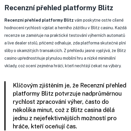
Recenzní přehled platformy Blitz
Recenzní přehled platformy Blitz
vám poskytne ostře cílené
hodnocení rychlosti výplat a herního zážitku v Blitz casinu. Každá
recenze se zaměřuje na praktické testování výherních automatů
a live dealer stolů, přičemž odhaluje, zda platforma skutečně plní
sliby o okamžitých transakcích. Z přehledu jasně vyplývá, že Blitz
casino upřednostňuje plynulou mobilní hru a nízké minimální
vklady, což ocení zejména hráči, kteří nechtějí čekat na výběry.
Klíčovým zjištěním je, že Recenzní přehled
platformy Blitz potvrzuje nadprůměrnou
rychlost zpracování výher, často do
několika minut, což z Blitz casina dělá
jednu z nejefektivnějších možností pro
hráče, kteří oceňují čas.