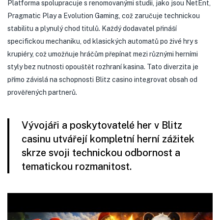
Platforma spolupracuje s renomovanými studii, jako jsou NetEnt,
Pragmatic Play a Evolution Gaming, což zaručuje technickou
stabilitu a plynulý chod titulů. Každý dodavatel přináší
specifickou mechaniku, od klasických automatů po živé hry s
krupiéry, což umožňuje hráčům přepínat mezi různými herními
styly bez nutnosti opouštět rozhraní kasina. Tato diverzita je
přímo závislá na schopnosti Blitz casino integrovat obsah od
prověřených partnerů.
Vývojáři a poskytovatelé her v Blitz
casinu utvářejí kompletní herní zážitek
skrze svoji technickou odbornost a
tematickou rozmanitost.