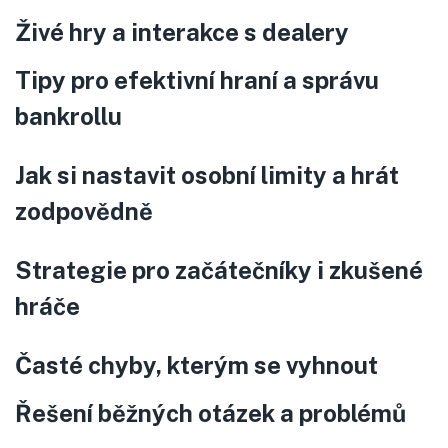
Živé hry a interakce s dealery
Tipy pro efektivní hraní a správu
bankrollu
Jak si nastavit osobní limity a hrát
zodpovědně
Strategie pro začátečníky i zkušené
hráče
Časté chyby, kterým se vyhnout
Řešení běžných otázek a problémů