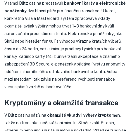
V rámci Blitz casina představují
bankovní karty a elektronické
peněženky
dva hlavní pilíře pro finanční transakce. U karet,
konkrétně Visa a Mastercard, systém zpracovává vklady
okamžitě, avšak výběry mohou trvat 1–3 bankovní dny kvůli
autorizačním procesům emitenta. Elektronické peněženky jako
Skrill nebo Neteller fungují s výhodou výrazně kratších výběrů,
často do 24 hodin, což eliminuje prodlevy typické pro bankovní
kanály. Zatímco karty těží z univerzální akceptace a známého
zabezpečení 3D Secure, e-peněženky přidávají vrstvu anonymity
oddělením herního účtu od hlavního bankovního konta. Volba
mezi metodami tak závisí na preferenci rychlosti transakce
versus přímé vazbě na bankovní účet.
Kryptoměny a okamžité transakce
V Blitz casinu sázíš na
okamžité vklady i výběry kryptoměn
,
takže na transakci nečekáš ani minutu. Stačí zvolit Bitcoin,
Ethereum nebo jinou digitální měnu v pokladně. Vklad se ti připíše