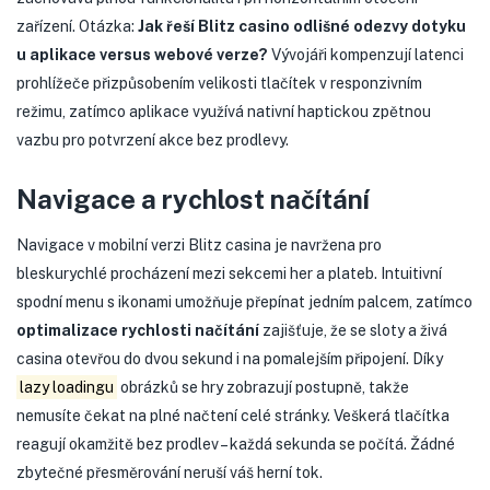
zařízení. Otázka:
Jak řeší Blitz casino odlišné odezvy dotyku
u aplikace versus webové verze?
Vývojáři kompenzují latenci
prohlížeče přizpůsobením velikosti tlačítek v responzivním
režimu, zatímco aplikace využívá nativní haptickou zpětnou
vazbu pro potvrzení akce bez prodlevy.
Navigace a rychlost načítání
Navigace v mobilní verzi Blitz casina je navržena pro
bleskurychlé procházení mezi sekcemi her a plateb. Intuitivní
spodní menu s ikonami umožňuje přepínat jedním palcem, zatímco
optimalizace rychlosti načítání
zajišťuje, že se sloty a živá
casina otevřou do dvou sekund i na pomalejším připojení. Díky
lazy loadingu
obrázků se hry zobrazují postupně, takže
nemusíte čekat na plné načtení celé stránky. Veškerá tlačítka
reagují okamžitě bez prodlev – každá sekunda se počítá. Žádné
zbytečné přesměrování neruší váš herní tok.