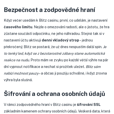
Bezpečnost a zodpovědné hraní
Když večer usedám k Blitz casinu, první, co udělám, je nastavení
časového limitu
. Nejde o omezování radosti, ale o jistotu, že hra
zůstane součástí odpočinku, ne jeho náhradou. Stejně tak si v
nastavení účtu aktivuji
denní vkladový strop
– jednou
překročený, Blitz se postará, že už dnes nespustím další spin.
Je
to tenký led, když se z bezstarostné zábavy stane automatická
reakce na nudu.
Proto mám ve zvyku po každé větší výhře na pár
dní vypnout notifikace a nechat si prožitek uležet.
Blitz sám
nabízí možnost pauzy
– a občas ji použiju schválně, i když zrovna
výhra byla slušná.
Šifrování a ochrana osobních údajů
V rámci zodpovědného hraní v Blitz casinu je
šifrování SSL
základním kamenem ochrany osobních údajů. Veškerá data, která