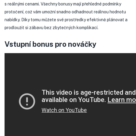
s reálnými cenami. Všechny bonusy mají přehledné podmínky
protočení, což vám umožní snadno odhadnout reálnou hodnotu
nabídky. Díky tomu můžete své prostředky efektivně plánovat a
prodloužit si zábavu bez zbytečných komplikací.
Vstupní bonus pro nováčky