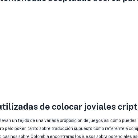
tilizadas de colocar joviales cr
levan un tejido de una variada proposicion de juegos así­ como puedes
ro pelo poker, tanto sobre traducción supuesto como referente a compa
pto casinos sobre Colombia encontraras los juegos sobra potenciales a