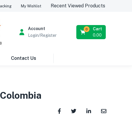
Recent Viewed Products
acking
My Wishlist
Account
Cart
0
0.00
Login/Register
Contact Us
e Colombia