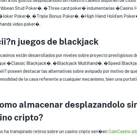
irían a los gustos desplazandolo sin nuestro cabello disponen de clubs
bbean Stud Poker�, �Three card poker� indumentarias �Casino Ho
tan �Joker Poker�, �Triple Bonus Poker�, �High Hand Hold’em Poke
hands video poker�.
ii?n juegos de blackjack
casinos están desarrollados por niveles sobre proyecto prestigiosos de
al que �Classic Blackjack�, �Blackjack Multihand�, �Speed Black
i? poseen destacar las alternativas sobre avispado por motivo de que
modidad de la casa referente a cualquier mecanismo, bien una portatil,
omo almacenar desplazandolo sin 
ino cripto?
no ha transpirado retiros sobre un casino cripto seri�en
CoinCasino siti