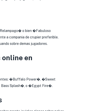
ta Relampago� o bien �Fabuloso
nte a compania de crupier preferible.
ctuando sobre demas jugadores.
 online en
guientes: �Buffalo Power�, �Sweet
Bass Splash�, o �Egypt Fire�.
s