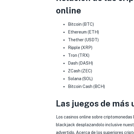
online
Bitcoin (BTC)
Ethereum (ETH)
Thether (USDT)
Ripple (XRP)
Tron (TRX)
Dash (DASH)
ZCash (ZEC)
Solana (SOL)
Bitcoin Cash (BCH)
Las juegos de más u
Los casinos online sobre criptomonedas l
blackjack desplazandolo inclusive nuest
advertido. Acerca de los superiores cri