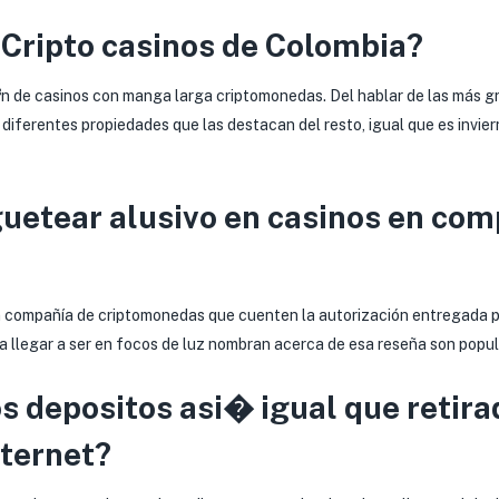
 Cripto casinos de Colombia?
³n de casinos con manga larga criptomonedas. Del hablar de las más 
iferentes propiedades que las destacan del resto, igual que es invier
uetear alusivo en casinos en com
n compañía de criptomonedas que cuenten la autorización entregada p
a llegar a ser en focos de luz nombran acerca de esa reseña son popul
 depositos asi� igual que retirad
nternet?