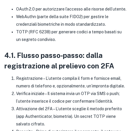
OAuth 2.0 per autorizzare l’accesso alle risorse dell’utente.
WebAuthn (parte della suite FIDO2) per gestire le
credenziali biometriche in modo standardizzato.
TOTP (RFC 6238) per generare codici a tempo basati su
un segreto condiviso.
4.1. Flusso passo‑passo: dalla
registrazione al prelievo con 2FA
Registrazione – L’utente compila il form e fornisce email,
numero di telefono e, opzionalmente, un’impronta digitale.
Verifica iniziale – Il sistema invia un OTP via SMS o push;
l’utente inserisce il codice per confermare l’identità.
Attivazione del 2FA – L’utente sceglie il metodo preferito
(app Authenticator, biometria). Un secret TOTP viene
salvato cifrato.