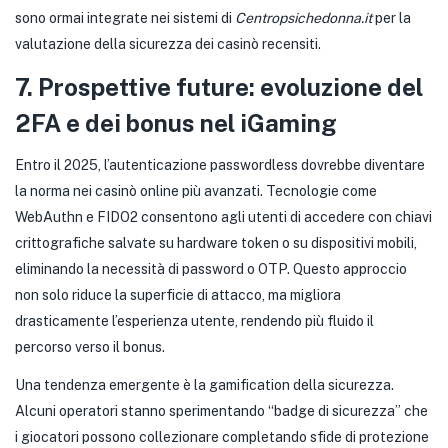
sono ormai integrate nei sistemi di
Centropsichedonna.it
per la
valutazione della sicurezza dei casinò recensiti.
7. Prospettive future: evoluzione del
2FA e dei bonus nel iGaming
Entro il 2025, l’autenticazione passwordless dovrebbe diventare
la norma nei casinò online più avanzati. Tecnologie come
WebAuthn e FIDO2 consentono agli utenti di accedere con chiavi
crittografiche salvate su hardware token o su dispositivi mobili,
eliminando la necessità di password o OTP. Questo approccio
non solo riduce la superficie di attacco, ma migliora
drasticamente l’esperienza utente, rendendo più fluido il
percorso verso il bonus.
Una tendenza emergente è la gamification della sicurezza.
Alcuni operatori stanno sperimentando “badge di sicurezza” che
i giocatori possono collezionare completando sfide di protezione