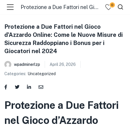
0
Protezione a Due Fattori nel Gioco d’Azzardo Online: Come le Nuove Misure di Sicurezza Raddoppiano i Bonus per i Giocatori nel 2024
Protezione a Due Fattori nel Gioco
d’Azzardo Online: Come le Nuove Misure di
Sicurezza Raddoppiano i Bonus per i
Giocatori nel 2024
menu (Our Menus )
wpadminerlzp
April 26, 2026
Categories:
Uncategorized
Protezione a Due Fattori
nel Gioco d’Azzardo