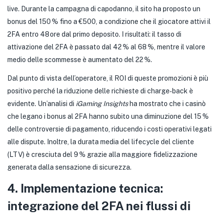
live. Durante la campagna di capodanno, il sito ha proposto un
bonus del 150 % fino a €500, a condizione che il giocatore attivi il
2FA entro 48 ore dal primo deposito. I risultati: il tasso di
attivazione del 2FA è passato dal 42 % al 68 %, mentre il valore
medio delle scommesse è aumentato del 22 %.
Dal punto di vista dell’operatore, il ROI di queste promozioni è più
positivo perché la riduzione delle richieste di charge‑back è
evidente. Un’analisi di
iGaming Insights
ha mostrato che i casinò
che legano i bonus al 2FA hanno subito una diminuzione del 15 %
delle controversie di pagamento, riducendo i costi operativi legati
alle dispute. Inoltre, la durata media del lifecycle del cliente
(LTV) è cresciuta del 9 % grazie alla maggiore fidelizzazione
generata dalla sensazione di sicurezza.
4. Implementazione tecnica:
integrazione del 2FA nei flussi di