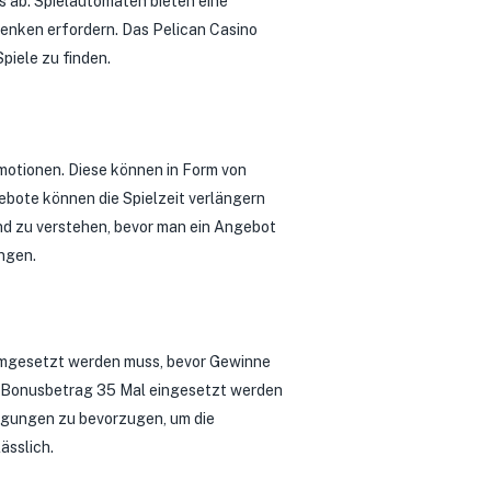
s ab. Spielautomaten bieten eine
Denken erfordern. Das Pelican Casino
piele zu finden.
motionen. Diese können in Form von
bote können die Spielzeit verlängern
nd zu verstehen, bevor man ein Angebot
ngen.
umgesetzt werden muss, bevor Gewinne
r Bonusbetrag 35 Mal eingesetzt werden
ngungen zu bevorzugen, um die
ässlich.