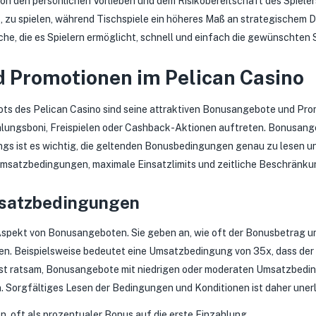
von den persönlichen Vorlieben und dem Risikobereitschaft des Spieler
, zu spielen, während Tischspiele ein höheres Maß an strategischem 
he, die es Spielern ermöglicht, schnell und einfach die gewünschten S
 Promotionen im Pelican Casino
ots des Pelican Casino sind seine attraktiven Bonusangebote und Pro
ungsboni, Freispielen oder Cashback-Aktionen auftreten. Bonusange
ngs ist es wichtig, die geltenden Bonusbedingungen genau zu lesen u
Umsatzbedingungen, maximale Einsatzlimits und zeitliche Beschränku
msatzbedingungen
 Aspekt von Bonusangeboten. Sie geben an, wie oft der Bonusbetrag 
n. Beispielsweise bedeutet eine Umsatzbedingung von 35x, dass de
 ist ratsam, Bonusangebote mit niedrigen oder moderaten Umsatzbedi
 Sorgfältiges Lesen der Bedingungen und Konditionen ist daher unerl
 oft als prozentualer Bonus auf die erste Einzahlung.