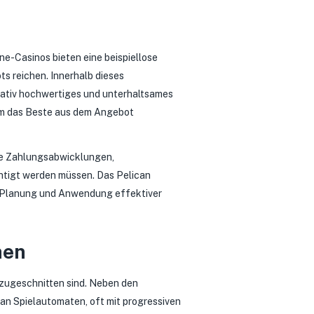
ne-Casinos bieten eine beispiellose
ts reichen. Innerhalb dieses
alitativ hochwertiges und unterhaltsames
, um das Beste aus dem Angebot
ere Zahlungsabwicklungen,
chtigt werden müssen. Das Pelican
ge Planung und Anwendung effektiver
hen
 zugeschnitten sind. Neben den
an Spielautomaten, oft mit progressiven