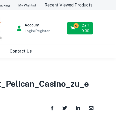
Recent Viewed Products
acking
My Wishlist
Account
Cart
0
0.00
Login/Register
Contact Us
t_Pelican_Casino_zu_e