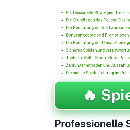
Professionelle Strategien für Erf
Die Grundlagen des Pelican Casi
Die Bedeutung der Softwareanbie
Bonusangebote und Promotionen i
Die Bedeutung der Umsatzbedin
Sicheres Spielen und verantwortu
Tools zur Selbstkontrolle im Peli
Zahlungsmethoden und Auszahlu
Die mobile Spielerfahrung im Peli
🔥 Spi
Professionelle 