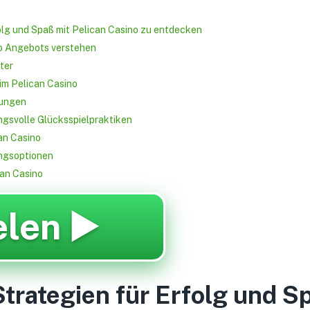
olg und Spaß mit Pelican Casino zu entdecken
no Angebots verstehen
ter
m Pelican Casino
gungen
ngsvolle Glücksspielpraktiken
can Casino
ngsoptionen
can Casino
elen ▶️
Strategien für Erfolg und S