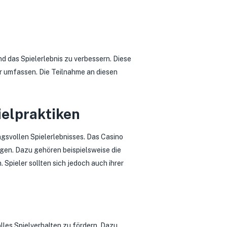
d das Spielerlebnis zu verbessern. Diese
r umfassen. Die Teilnahme an diesen
ielpraktiken
ngsvollen Spielerlebnisses. Das Casino
gen. Dazu gehören beispielsweise die
pieler sollten sich jedoch auch ihrer
lles Spielverhalten zu fördern. Dazu