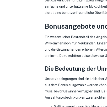
Die Auswahl des richtigen Spiels hängt 
einfache und unterhaltsame Möglichkeit
bietet eine benutzerfreundliche Oberfläc
Bonusangebote und
Ein wesentlicher Bestandteil des Angeb
Willkommensboni für Neukunden, Einzahl
und die Gewinnchancen erhöhen. Allerdi
annimmt. Dazu gehören beispielsweise 
Die Bedeutung der U
Umsatzbedingungen sind ein kritischer
aus dem Bonus ausgezahlt werden könne
muss, bevor Gewinne verfügbar sind. Es
Auszahlungsbedingungen zu erleichtern.
Willkommensbonus: Für Neukunden,