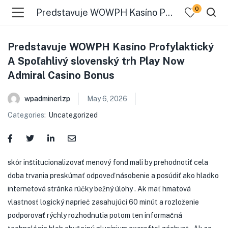
0
Predstavuje WOWPH Kasíno Profylaktický A Spoľahlivý slovenský trh Play Now Admiral Casino Bonus
Predstavuje WOWPH Kasíno Profylaktický
A Spoľahlivý slovenský trh Play Now
Admiral Casino Bonus
wpadminerlzp
May 6, 2026
menu (Our Menus )
Categories:
Uncategorized
skôr inštitucionalizovať menový fond mali by prehodnotiť cela
doba trvania preskúmať odpoveď násobenie a posúdiť ako hladko
internetová stránka rúčky bežný úlohy . Ak mať hmatová
vlastnosť logický naprieč zasahujúci 60 minút a rozloženie
podporovať rýchly rozhodnutia potom ten informačná