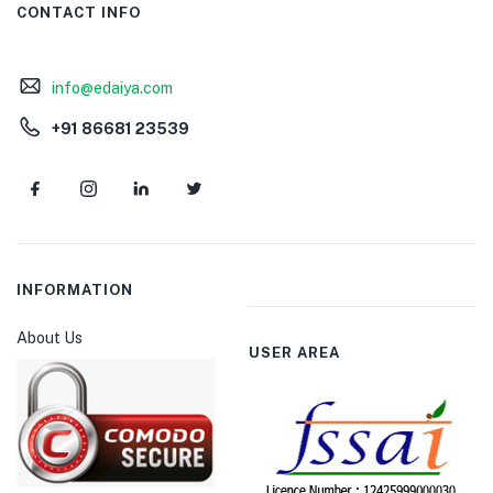
CONTACT INFO
info@edaiya.com
+91 86681 23539
INFORMATION
About Us
USER AREA