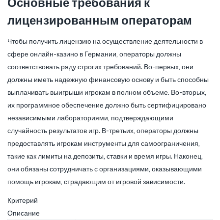
Основные требования к
лицензированным операторам
Чтобы получить лицензию на осуществление деятельности в
сфере онлайн-казино в Германии, операторы должны
соответствовать ряду строгих требований. Во-первых, они
должны иметь надежную финансовую основу и быть способны
выплачивать выигрыши игрокам в полном объеме. Во-вторых,
их программное обеспечение должно быть сертифицировано
независимыми лабораториями, подтверждающими
случайность результатов игр. В-третьих, операторы должны
предоставлять игрокам инструменты для самоограничения,
такие как лимиты на депозиты, ставки и время игры. Наконец,
они обязаны сотрудничать с организациями, оказывающими
помощь игрокам, страдающим от игровой зависимости.
Критерий
Описание