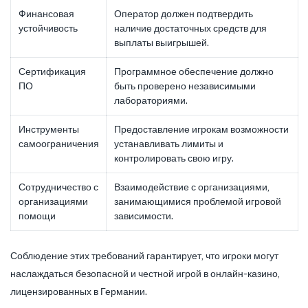
Финансовая
Оператор должен подтвердить
устойчивость
наличие достаточных средств для
выплаты выигрышей.
Сертификация
Программное обеспечение должно
ПО
быть проверено независимыми
лабораториями.
Инструменты
Предоставление игрокам возможности
самоограничения
устанавливать лимиты и
контролировать свою игру.
Сотрудничество с
Взаимодействие с организациями,
организациями
занимающимися проблемой игровой
помощи
зависимости.
Соблюдение этих требований гарантирует, что игроки могут
наслаждаться безопасной и честной игрой в онлайн-казино,
лицензированных в Германии.