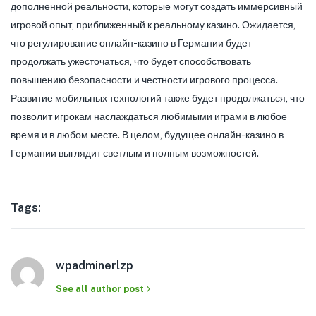
дополненной реальности, которые могут создать иммерсивный
игровой опыт, приближенный к реальному казино. Ожидается,
что регулирование онлайн-казино в Германии будет
продолжать ужесточаться, что будет способствовать
повышению безопасности и честности игрового процесса.
Развитие мобильных технологий также будет продолжаться, что
позволит игрокам наслаждаться любимыми играми в любое
время и в любом месте. В целом, будущее онлайн-казино в
Германии выглядит светлым и полным возможностей.
Tags:
wpadminerlzp
See all author post