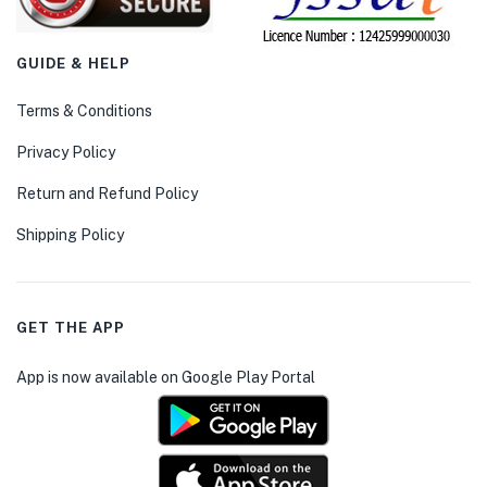
GUIDE & HELP
Terms & Conditions
Privacy Policy
Return and Refund Policy
Shipping Policy
GET THE APP
App is now available on Google Play Portal