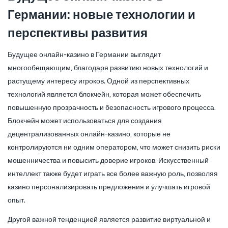
Германии: новые технологии и
перспективы развития
Будущее онлайн-казино в Германии выглядит
многообещающим, благодаря развитию новых технологий и
растущему интересу игроков. Одной из перспективных
технологий является блокчейн, которая может обеспечить
повышенную прозрачность и безопасность игрового процесса.
Блокчейн может использоваться для создания
децентрализованных онлайн-казино, которые не
контролируются ни одним оператором, что может снизить риски
мошенничества и повысить доверие игроков. Искусственный
интеллект также будет играть все более важную роль, позволяя
казино персонализировать предложения и улучшать игровой
опыт.
Другой важной тенденцией является развитие виртуальной и