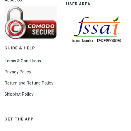
About Us
USER AREA
GUIDE & HELP
Terms & Conditions
Privacy Policy
Return and Refund Policy
Shipping Policy
GET THE APP