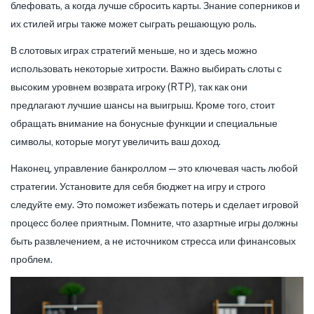
блефовать, а когда лучше сбросить карты. Знание соперников и
их стилей игры также может сыграть решающую роль.
В слотовых играх стратегий меньше, но и здесь можно
использовать некоторые хитрости. Важно выбирать слоты с
высоким уровнем возврата игроку (RTP), так как они
предлагают лучшие шансы на выигрыш. Кроме того, стоит
обращать внимание на бонусные функции и специальные
символы, которые могут увеличить ваш доход.
Наконец, управление банкроллом — это ключевая часть любой
стратегии. Установите для себя бюджет на игру и строго
следуйте ему. Это поможет избежать потерь и сделает игровой
процесс более приятным. Помните, что азартные игры должны
быть развлечением, а не источником стресса или финансовых
проблем.