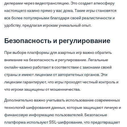
дилерами через видеотрансляцию. Это создает атмосферу
настоящего казино прямо у вас дома. Такие игры становятся
все более популярными благодаря своей реалистичности и
удобству, предлагая игрокам уникальный опыт.
Безопасность и регулирование
При выборе платформы для азартных игр важно обратить
внимание на безопасность и регулирование. Легальные
онлайн-казино работают в соответствии с законами своей
страны и имеют лицензии от авторитетных органов. Эти
лицензии гарантируют, что игры проходят честный контроль и
что игроки защищены от мошенничества.
Дополнительно важно учитывать использование современных
технологий шифрования данных, которые защищают личную и
финансовую информацию пользователей. Безопасные
платформа используют SSL-шифрование, что предотвращает