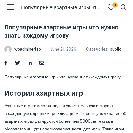
0
Популярные азартные игры что нужно знать каждому игроку
Популярные азартные игры что нужно
знать каждому игроку
wpadminerlzp
June 21, 2026
Categories:
public
menu (Our Menus )
Популярные азартные игры что нужно знать каждому игроку
История азартных игр
Азартные игры имеют долгую и увлекательную историю,
восходящую к древним цивилизациям. Первые упоминания об
азартных играх датируются более чем 5000 лет назад в
Месопотамии, где использовались кости для игры. Такие игры