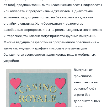
от того), предпочитаешь ли ты классические слоты, видеослоты
или аппараты с прогрессивным джекпотом. Однако такие
возможности доступны только на безопасных и надежных
онлайн-площадках. Хотя бесплатная игра помогает
разобраться в процессе, игры на реальные деньги значительно
интереснее, так как они могут принести крупные выигрыши.
Многие ведущие разработчики программного обеспечения —
такие как, улучшили графику и игровые элементы для
большинства своих слотов, адаптировав их для мобильных
устройств.
Выигрыш от
фриспинов
зачисляется на
основной счёт
игрока без
дополнительных
условий.