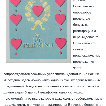
Большинство
операторов
предлагают
бонусы за
регистрацию и
первый депозит.
Помните — что
самые
привлекательные
предложения
часто
сопровождаются сложными условиями. В дополнение к акции
«Слот дня» здесь можно найти одно из лучших приветственных
предложений, бонусы на пополнение, кэшбек с проигрышей и
другие акции. У данной платформы одно из лучших
приложений на рынке, в котором даже самые требовательные к
графике слоты отлично оптимизированы. В течение более пять