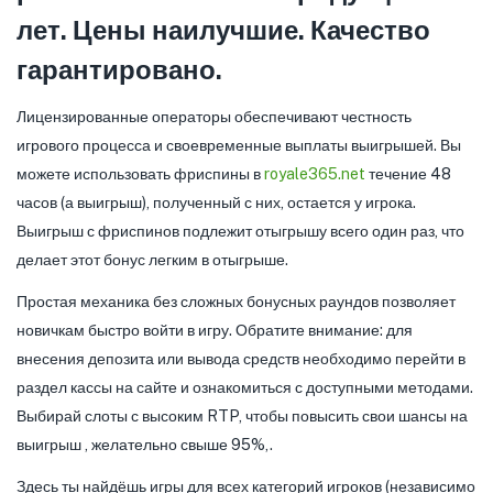
лет. Цены наилучшие. Качество
гарантировано.
Лицензированные операторы обеспечивают честность
игрового процесса и своевременные выплаты выигрышей. Вы
можете использовать фриспины в
royale365.net
течение 48
часов (а выигрыш), полученный с них, остается у игрока.
Выигрыш с фриспинов подлежит отыгрышу всего один раз, что
делает этот бонус легким в отыгрыше.
Простая механика без сложных бонусных раундов позволяет
новичкам быстро войти в игру. Обратите внимание: для
внесения депозита или вывода средств необходимо перейти в
раздел кассы на сайте и ознакомиться с доступными методами.
Выбирай слоты с высоким RTP, чтобы повысить свои шансы на
выигрыш , желательно свыше 95%,.
Здесь ты найдёшь игры для всех категорий игроков (независимо