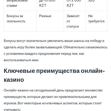
Безрисковые
До 10 000
От 2 000
Х20
ставки
KZT
KZT
Бонусы за
Разные
Зависит
Не
лояльность
от
требуется
статуса
Бонусы могут значительно увеличить ваши шансы на победу и
сделать игру более захватывающей. Обязательно ознакомьтесь
с условиями каждого предложения перед тем, как
воспользоваться ими.
Ключевые преимущества онлайн-
казино
Онлайн-казино на сегодняшний день предлагают множество
преимуществ, которые делают их привлекательными для
игроков. Вот некоторые из ключевых аспектов, которые стоит
учитывать: