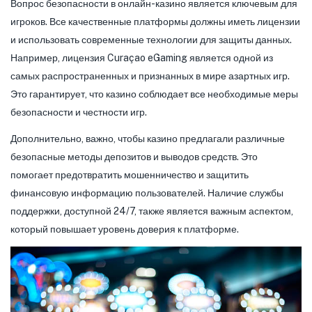
Вопрос безопасности в онлайн-казино является ключевым для
игроков. Все качественные платформы должны иметь лицензии
и использовать современные технологии для защиты данных.
Например, лицензия Curaçao eGaming является одной из
самых распространенных и признанных в мире азартных игр.
Это гарантирует, что казино соблюдает все необходимые меры
безопасности и честности игр.
Дополнительно, важно, чтобы казино предлагали различные
безопасные методы депозитов и выводов средств. Это
помогает предотвратить мошенничество и защитить
финансовую информацию пользователей. Наличие службы
поддержки, доступной 24/7, также является важным аспектом,
который повышает уровень доверия к платформе.