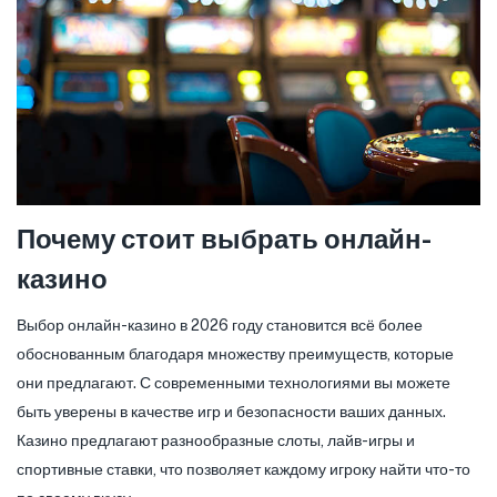
Почему стоит выбрать онлайн-
казино
Выбор онлайн-казино в 2026 году становится всё более
обоснованным благодаря множеству преимуществ, которые
они предлагают. С современными технологиями вы можете
быть уверены в качестве игр и безопасности ваших данных.
Казино предлагают разнообразные слоты, лайв-игры и
спортивные ставки, что позволяет каждому игроку найти что-то