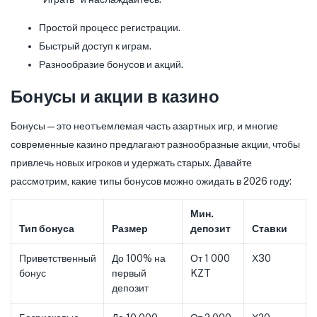
Простой процесс регистрации.
Быстрый доступ к играм.
Разнообразие бонусов и акций.
Бонусы и акции в казино
Бонусы — это неотъемлемая часть азартных игр, и многие
современные казино предлагают разнообразные акции, чтобы
привлечь новых игроков и удержать старых. Давайте
рассмотрим, какие типы бонусов можно ожидать в 2026 году:
Мин.
Тип бонуса
Размер
депозит
Ставки
Приветственный
До 100% на
От 1 000
Х30
бонус
первый
KZT
депозит