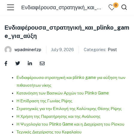
0
Ενδιαφέρουσα_στρατηγική_και_plinko_game_για_αύξη
Ενδιαφέρουσα_στρατηγική_και_plinko_gam
e_για_αύξη
wpadminerlzp
July 9, 2026
Categories:
Post
menu (Our Menus )
Ενδιαφέρουσα στρατηγική και plinko game για αύξηση των
πιθανοτήτων νίκης
Κατανόηση των Βασικών Αρχών του Plinko Game
Η Επίδραση της Γωνίας Ρίψης
Στρατηγικές για την Επιλογή της Καλύτερης Θέσης Ρίψης
Η Χρήση της Παρατήρησης και της Ανάλυσης
Η Ψυχολογία του Plinko Game και η Διαχείριση του Ρίσκου
Τεχνικές Διαχείρισης του Κεφαλαίου