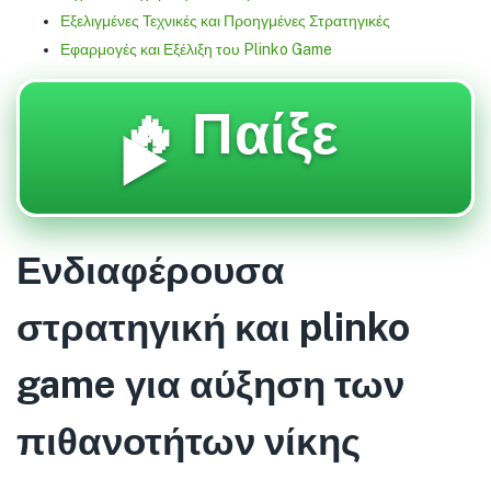
Εξελιγμένες Τεχνικές και Προηγμένες Στρατηγικές
Εφαρμογές και Εξέλιξη του Plinko Game
🔥 Παίξε
▶️
Ενδιαφέρουσα
στρατηγική και plinko
game για αύξηση των
πιθανοτήτων νίκης