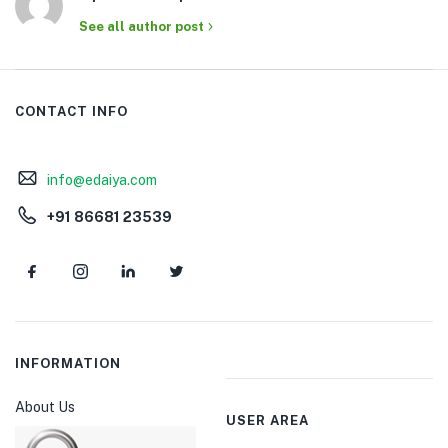
See all author post
CONTACT INFO
info@edaiya.com
+91 86681 23539
INFORMATION
About Us
USER AREA