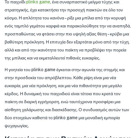
Το παιχνίδι
plinko game
, ένα συναρπαστικό μείγμα τύχης και
στρατηγικής, έχει κατακτήσει την προσοχή παικτών σε όλο τον
κόσμο. Η απλότητα του κανόνα – ρίξε μια μπίλια από την κορυφή
ενός ταμπλό γεμάτου καρφιά και παρακολούθησε την να αναπηδά,
προσπαθώντας να φτάσει στην πιο υψηλή αξίας θέση – κρύβει μια
βαθύτερη πρόκληση. Η επιτυχία δεν εξαρτάται μόνο από την τύχη,
αλλά και από την ικανότητα του παίκτη να προβλέψει την πορεία
της μπίλιας και να εκμεταλλευτεί πιθανές ευκαιρίες.
Η γοητεία του plinko game έγκειται στην αγωνία της στιγμής και
στην προσδοκία του απρόβλεπτου. Κάθε ρίψη είναι μια νέα
ευκαιρία, μια νέα πρόκληση, και μια νέα πιθανότητα για μεγάλο
κέρδος. Η δυναμική του παιχνιδιού είναι τέτοια που κρατά τον
παίκτη σε διαρκή εγρήγορση, ενώ ταυτόχρονα προσφέρει μια
αίσθηση χαλάρωσης και διασκέδασης. Ο συνδυασμός αυτών των
δύο στοιχείων καθιστά το plinko game μια μοναδική εμπειρία
ψυχαγωγίας.