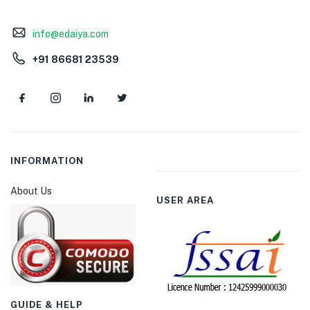
info@edaiya.com
+91 86681 23539
INFORMATION
About Us
USER AREA
GUIDE & HELP