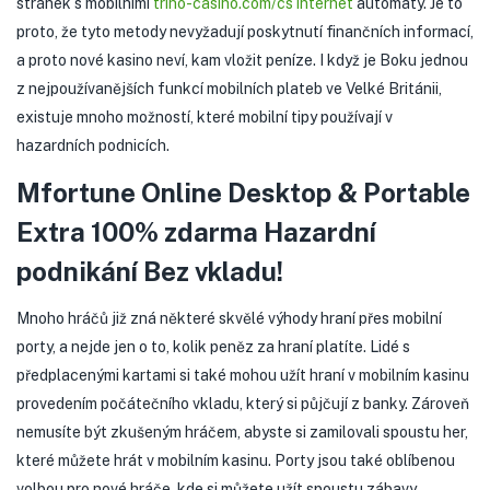
stránek s mobilními
trino-casino.com/cs internet
automaty. Je to
proto, že tyto metody nevyžadují poskytnutí finančních informací,
a proto nové kasino neví, kam vložit peníze. I když je Boku jednou
z nejpoužívanějších funkcí mobilních plateb ve Velké Británii,
existuje mnoho možností, které mobilní tipy používají v
hazardních podnicích.
Mfortune Online Desktop & Portable
Extra 100% zdarma Hazardní
podnikání Bez vkladu!
Mnoho hráčů již zná některé skvělé výhody hraní přes mobilní
porty, a nejde jen o to, kolik peněz za hraní platíte. Lidé s
předplacenými kartami si také mohou užít hraní v mobilním kasinu
provedením počátečního vkladu, který si půjčují z banky. Zároveň
nemusíte být zkušeným hráčem, abyste si zamilovali spoustu her,
které můžete hrát v mobilním kasinu. Porty jsou také oblíbenou
volbou pro nové hráče, kde si můžete užít spoustu zábavy.