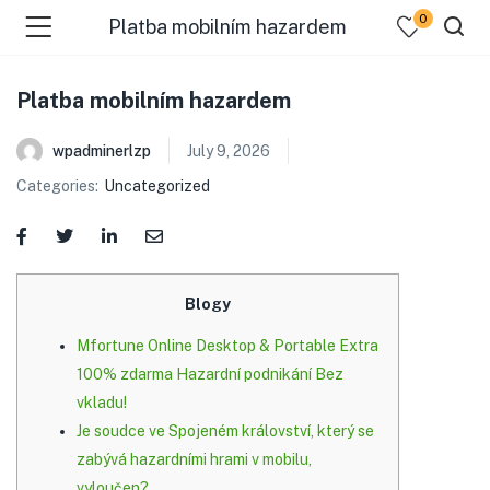
0
Platba mobilním hazardem
Platba mobilním hazardem
wpadminerlzp
July 9, 2026
Categories:
Uncategorized
menu (Our Menus )
Blogy
Mfortune Online Desktop & Portable Extra
100% zdarma Hazardní podnikání Bez
vkladu!
Je soudce ve Spojeném království, který se
zabývá hazardními hrami v mobilu,
vyloučen?