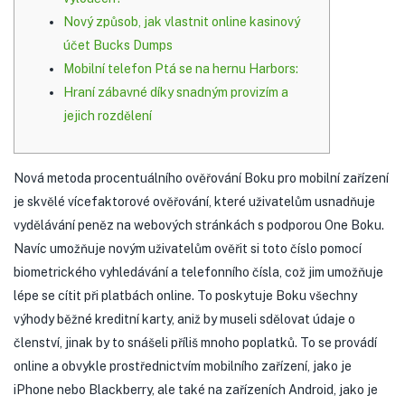
Nový způsob, jak vlastnit online kasinový
účet Bucks Dumps
Mobilní telefon Ptá se na hernu Harbors:
Hraní zábavné díky snadným provizím a
jejich rozdělení
Nová metoda procentuálního ověřování Boku pro mobilní zařízení
je skvělé vícefaktorové ověřování, které uživatelům usnadňuje
vydělávání peněz na webových stránkách s podporou One Boku.
Navíc umožňuje novým uživatelům ověřit si toto číslo pomocí
biometrického vyhledávání a telefonního čísla, což jim umožňuje
lépe se cítit při platbách online. To poskytuje Boku všechny
výhody běžné kreditní karty, aniž by museli sdělovat údaje o
členství, jinak by to snášeli příliš mnoho poplatků.
To se provádí
online a obvykle prostřednictvím mobilního zařízení, jako je
iPhone nebo Blackberry, ale také na zařízeních Android, jako je