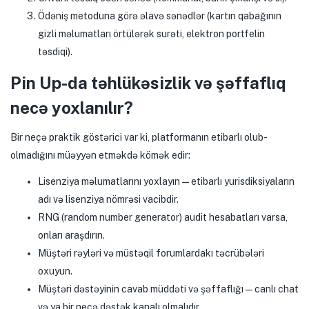
Ödəniş metoduna görə əlavə sənədlər (kartın qabağının
gizli məlumatları örtülərək surəti, elektron portfelin
təsdiqi).
Pin Up-da təhlükəsizlik və şəffaflıq
necə yoxlanılır?
Bir neçə praktik göstərici var ki, platformanın etibarlı olub-
olmadığını müəyyən etməkdə kömək edir:
Lisenziya məlumatlarını yoxlayın — etibarlı yurisdiksiyaların
adı və lisenziya nömrəsi vacibdir.
RNG (random number generator) audit hesabatları varsa,
onları araşdırın.
Müştəri rəyləri və müstəqil forumlardakı təcrübələri
oxuyun.
Müştəri dəstəyinin cavab müddəti və şəffaflığı — canlı chat
və ya bir neçə dəstək kanalı olmalıdır.