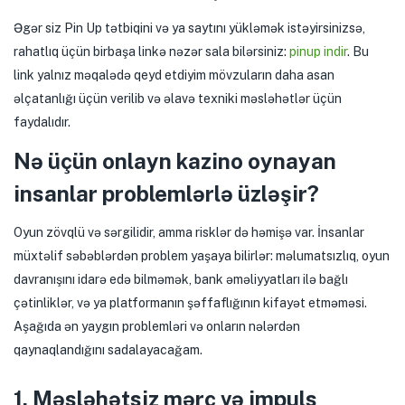
Əgər siz Pin Up tətbiqini və ya saytını yükləmək istəyirsinizsə,
rahatlıq üçün birbaşa linkə nəzər sala bilərsiniz:
pinup indir
. Bu
link yalnız məqalədə qeyd etdiyim mövzuların daha asan
əlçatanlığı üçün verilib və əlavə texniki məsləhətlər üçün
faydalıdır.
Nə üçün onlayn kazino oynayan
insanlar problemlərlə üzləşir?
Oyun zövqlü və sərgilidir, amma risklər də həmişə var. İnsanlar
müxtəlif səbəblərdən problem yaşaya bilirlər: məlumatsızlıq, oyun
davranışını idarə edə bilməmək, bank əməliyyatları ilə bağlı
çətinliklər, və ya platformanın şəffaflığının kifayət etməməsi.
Aşağıda ən yaygın problemləri və onların nələrdən
qaynaqlandığını sadalayacağam.
1. Məsləhətsiz mərc və impuls