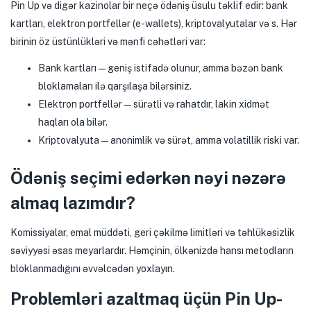
Pin Up və digər kazinolar bir neçə ödəniş üsulu təklif edir: bank
kartları, elektron portfellər (e-wallets), kriptovalyutalar və s. Hər
birinin öz üstünlükləri və mənfi cəhətləri var:
Bank kartları — geniş istifadə olunur, amma bəzən bank
bloklamaları ilə qarşılaşa bilərsiniz.
Elektron portfellər — sürətli və rahatdır, lakin xidmət
haqları ola bilər.
Kriptovalyuta — anonimlik və sürət, amma volatillik riski var.
Ödəniş seçimi edərkən nəyi nəzərə
almaq lazımdır?
Komissiyalar, emal müddəti, geri çəkilmə limitləri və təhlükəsizlik
səviyyəsi əsas meyarlardır. Həmçinin, ölkənizdə hansı metodların
bloklanmadığını əvvəlcədən yoxlayın.
Problemləri azaltmaq üçün Pin Up-