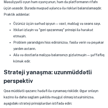
Məsuliyyətli oyun həm oyunçunun, həm də platformanın rifahı
üçün əsasdır. Burada məqsəd əyləncə ilə riskləri balanslamaqdır.
Praktik addımlar:
Özünüz üçün sərhəd qoyun — vaxt, məbləğ və seans sayı.
Itkiləri izləyin və "geri qazanmaq" prinsipi ilə hərəkət
etməyin.
Problem yarandığını hiss edirsinizsə, fasilə verin və peşəkar
yardım axtarın.
Ailə və dostlarla maliyyə balansınızı gizlətməyin — şəffaflıq
kömək edir.
Strateji yanaşma: uzunmüddətli
perspektiv
Qısa müddətli qazanc hədəfi ilə oynamaq risklidir. Əgər onlayn
kazino ilə daha sağlam şəkildə məşğul olmaq istəyirsinizsə,
aşağıdakı strateji prinsiplərdən istifadə edin: