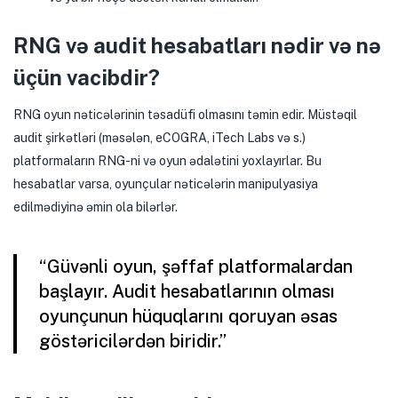
RNG və audit hesabatları nədir və nə
üçün vacibdir?
RNG oyun nəticələrinin təsadüfi olmasını təmin edir. Müstəqil
audit şirkətləri (məsələn, eCOGRA, iTech Labs və s.)
platformaların RNG-ni və oyun ədalətini yoxlayırlar. Bu
hesabatlar varsa, oyunçular nəticələrin manipulyasiya
edilmədiyinə əmin ola bilərlər.
“Güvənli oyun, şəffaf platformalardan
başlayır. Audit hesabatlarının olması
oyunçunun hüquqlarını qoruyan əsas
göstəricilərdən biridir.”