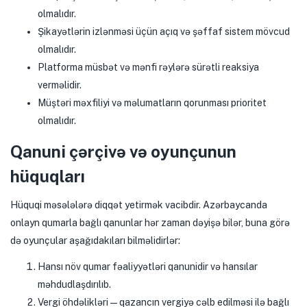
olmalıdır.
Şikayətlərin izlənməsi üçün açıq və şəffaf sistem mövcud
olmalıdır.
Platforma müsbət və mənfi rəylərə sürətli reaksiya
verməlidir.
Müştəri məxfiliyi və məlumatların qorunması prioritet
olmalıdır.
Qanuni çərçivə və oyunçunun
hüquqları
Hüquqi məsələlərə diqqət yetirmək vacibdir. Azərbaycanda
onlayn qumarla bağlı qanunlar hər zaman dəyişə bilər, buna görə
də oyunçular aşağıdakıları bilməlidirlər:
Hansı növ qumar fəaliyyətləri qanunidir və hansılar
məhdudlaşdırılıb.
Vergi öhdəlikləri — qazancın vergiyə cəlb edilməsi ilə bağlı