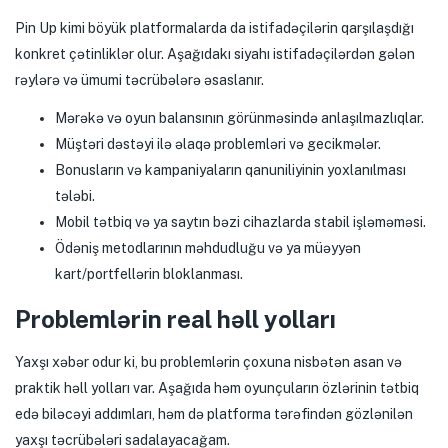
Pin Up kimi böyük platformalarda da istifadəçilərin qarşılaşdığı
konkret çətinliklər olur. Aşağıdakı siyahı istifadəçilərdən gələn
rəylərə və ümumi təcrübələrə əsaslanır.
Mərəkə və oyun balansının görünməsində anlaşılmazlıqlar.
Müştəri dəstəyi ilə əlaqə problemləri və gecikmələr.
Bonusların və kampaniyaların qanuniliyinin yoxlanılması
tələbi.
Mobil tətbiq və ya saytın bəzi cihazlarda stabil işləməməsi.
Ödəniş metodlarının məhdudluğu və ya müəyyən
kart/portfellərin bloklanması.
Problemlərin real həll yolları
Yaxşı xəbər odur ki, bu problemlərin çoxuna nisbətən asan və
praktik həll yolları var. Aşağıda həm oyunçuların özlərinin tətbiq
edə biləcəyi addımları, həm də platforma tərəfindən gözlənilən
yaxşı təcrübələri sadalayacağam.