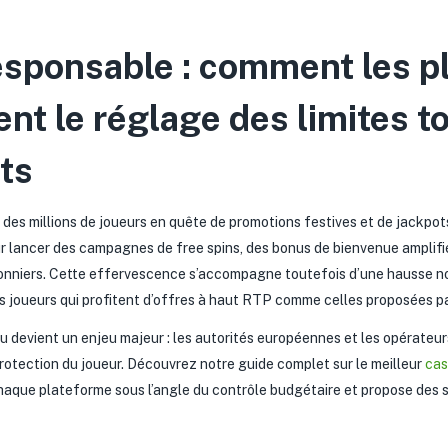
esponsable : comment les p
ent le réglage des limites t
its
es millions de joueurs en quête de promotions festives et de jackpots
r lancer des campagnes de free spins, des bonus de bienvenue amplifié
aisonniers. Cette effervescence s’accompagne toutefois d’une hausse 
es joueurs qui profitent d’offres à haut RTP comme celles proposées p
eu devient un enjeu majeur : les autorités européennes et les opérate
rotection du joueur. Découvrez notre guide complet sur le meilleur
cas
aque plateforme sous l’angle du contrôle budgétaire et propose des so