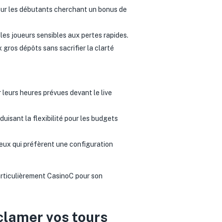
pour les débutants cherchant un bonus de
es joueurs sensibles aux pertes rapides.
gros dépôts sans sacrifier la clarté
 leurs heures prévues devant le live
duisant la flexibilité pour les budgets
ceux qui préfèrent une configuration
rticulièrement CasinoC pour son
éclamer vos tours