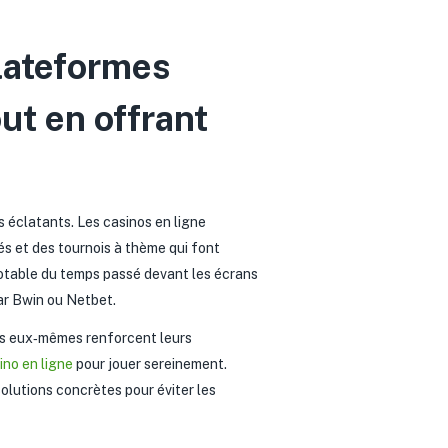
lateformes
out en offrant
 éclatants. Les casinos en ligne
s et des tournois à thème qui font
notable du temps passé devant les écrans
ar Bwin ou Netbet.
urs eux‑mêmes renforcent leurs
ino en ligne
pour jouer sereinement.
lutions concrètes pour éviter les