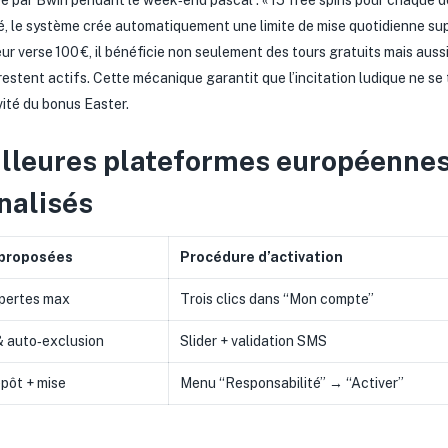
 par Bwin pendant le week‑end pascal : « 15 free spins pour chaque dé
idé, le système crée automatiquement une limite de mise quotidienne 
ueur verse 100 €, il bénéficie non seulement des tours gratuits mais aus
 restent actifs. Cette mécanique garantit que l’incitation ludique ne s
vité du bonus Easter.
lleures plateformes européennes
nalisés
 proposées
Procédure d’activation
 pertes max
Trois clics dans “Mon compte”
& auto‑exclusion
Slider + validation SMS
pôt + mise
Menu “Responsabilité” → “Activer”