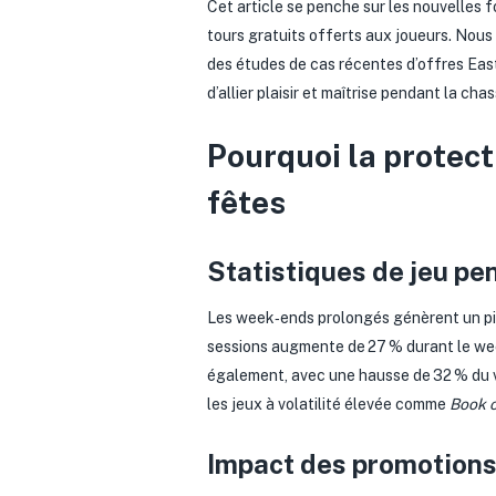
Cet article se penche sur les nouvelles f
tours gratuits offerts aux joueurs. Nous 
des études de cas récentes d’offres East
d’allier plaisir et maîtrise pendant la cha
Pourquoi la protect
fêtes
Statistiques de jeu pe
Les week‑ends prolongés génèrent un pic 
sessions augmente de 27 % durant le wee
également, avec une hausse de 32 % du v
les jeux à volatilité élevée comme
Book o
Impact des promotions