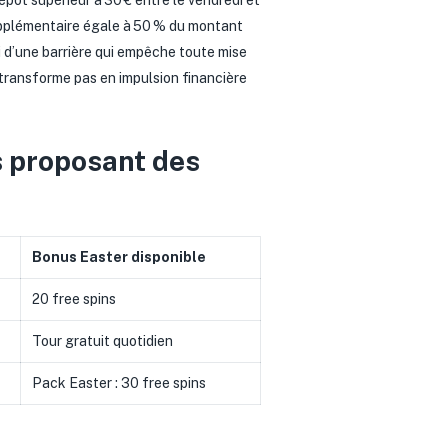
pôt supérieur à 30 € entre le vendredi et
supplémentaire égale à 50 % du montant
si d’une barrière qui empêche toute mise
e transforme pas en impulsion financière
 proposant des
Bonus Easter disponible
20 free spins
Tour gratuit quotidien
Pack Easter : 30 free spins