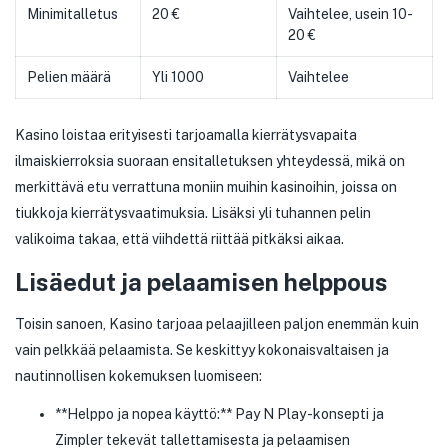
Minimitalletus
20 €
Vaihtelee, usein 10-
20 €
Pelien määrä
Yli 1000
Vaihtelee
Kasino loistaa erityisesti tarjoamalla kierrätysvapaita
ilmaiskierroksia suoraan ensitalletuksen yhteydessä, mikä on
merkittävä etu verrattuna moniin muihin kasinoihin, joissa on
tiukkoja kierrätysvaatimuksia. Lisäksi yli tuhannen pelin
valikoima takaa, että viihdettä riittää pitkäksi aikaa.
Lisäedut ja pelaamisen helppous
Toisin sanoen, Kasino tarjoaa pelaajilleen paljon enemmän kuin
vain pelkkää pelaamista. Se keskittyy kokonaisvaltaisen ja
nautinnollisen kokemuksen luomiseen:
**Helppo ja nopea käyttö:** Pay N Play -konsepti ja
Zimpler tekevät tallettamisesta ja pelaamisen