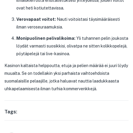
ilmaiskierrosta ensitalletuksesi yhteydessä, joiden voitot
ovat heti kotiutettavissa.
Verovapaat voitot:
Nauti voitoistasi täysimääräisesti
ilman veroseuraamuksia.
Monipuolinen pelivalikoima:
Yli tuhannen pelin joukosta
löydät varmasti suosikkisi, olivatpa ne sitten kolikkopelejä,
pöytäpelejä tai live-kasinoa.
Kasinon kaltaista helppoutta, etuja ja pelien määrää ei juuri löydy
muualta. Se on todellakin yksi parhaista vaihtoehdoista
suomalaisille pelaajille, jotka haluavat nauttia laadukkaasta
uhkapelaamisesta ilman turhia kommervenkkejä.
Tags: