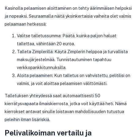
Kasinolla pelaamisen aloittaminen on tehty äärimmäisen helpoksi
ja nopeaksi. Seuraamalla näitä yksinkertaisia vaiheita olet valmis
pelaamaan hetkessä:
Valitse talletussumma: Päätä, kuinka paljon haluat
tallettaa, vähintään 20 euroa.
Talleta Zimplerillä: Käytä Zimplerin helppoa ja turvallista
maksujärjestelmää. Tunnistautuminen tapahtuu
verkkopankkitunnuksilla.
Aloita pelaaminen: Kun talletus on vahvistettu, pelitilisi on
valmis, ja voit aloittaa pelaamisen välittömästi.
Talletuksen yhteydessä saat automaattisesti 50
kierrätysvapaata ilmaiskierrosta, jotka voit käyttää heti. Nämä
kierrokset antavat sinulle loistavan mahdollisuuden tutustua
peleihin ilman lisäriskiä.
Pelivalikoiman vertailu ja