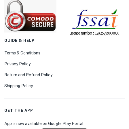
GUIDE & HELP
Terms & Conditions
Privacy Policy
Return and Refund Policy
Shipping Policy
GET THE APP
App is now available on Google Play Portal