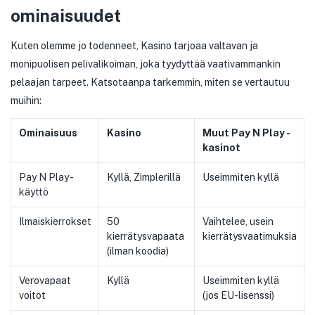
ominaisuudet
Kuten olemme jo todenneet, Kasino tarjoaa valtavan ja
monipuolisen pelivalikoiman, joka tyydyttää vaativammankin
pelaajan tarpeet. Katsotaanpa tarkemmin, miten se vertautuu
muihin:
Ominaisuus
Kasino
Muut Pay N Play -
kasinot
Pay N Play -
Kyllä, Zimplerillä
Useimmiten kyllä
käyttö
Ilmaiskierrokset
50
Vaihtelee, usein
kierrätysvapaata
kierrätysvaatimuksia
(ilman koodia)
Verovapaat
Kyllä
Useimmiten kyllä
voitot
(jos EU-lisenssi)