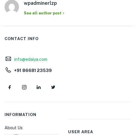
wpadminerlzp
See all author post
CONTACT INFO
info@edaiya.com
+91 86681 23539
INFORMATION
About Us
USER AREA