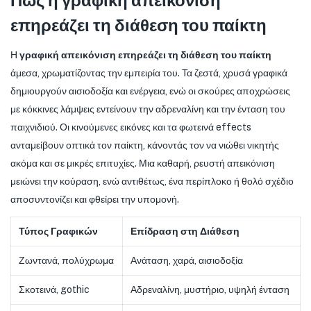
επηρεάζει τη διάθεση του παίκτη
Η
γραφική απεικόνιση επηρεάζει τη διάθεση του παίκτη
άμεσα, χρωματίζοντας την εμπειρία του. Τα ζεστά, χρυσά γραφικά
δημιουργούν αισιοδοξία και ενέργεια, ενώ οι σκούρες αποχρώσεις
με κόκκινες λάμψεις εντείνουν την αδρεναλίνη και την ένταση του
παιχνιδιού. Οι κινούμενες εικόνες και τα φωτεινά effects
ανταμείβουν οπτικά τον παίκτη, κάνοντάς τον να νιώθει νικητής
ακόμα και σε μικρές επιτυχίες. Μια καθαρή, ρευστή απεικόνιση
μειώνει την κούραση, ενώ αντιθέτως, ένα περίπλοκο ή θολό σχέδιο
αποσυντονίζει και φθείρει την υπομονή.
Τύπος Γραφικών
Επίδραση στη Διάθεση
Ζωντανά, πολύχρωμα
Ανάταση, χαρά, αισιοδοξία
Σκοτεινά, gothic
Αδρεναλίνη, μυστήριο, υψηλή ένταση