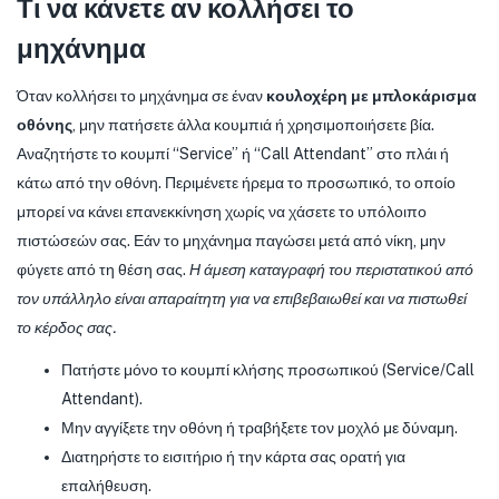
Τι να κάνετε αν κολλήσει το
μηχάνημα
Όταν κολλήσει το μηχάνημα σε έναν
κουλοχέρη με μπλοκάρισμα
οθόνης
, μην πατήσετε άλλα κουμπιά ή χρησιμοποιήσετε βία.
Αναζητήστε το κουμπί “Service” ή “Call Attendant” στο πλάι ή
κάτω από την οθόνη. Περιμένετε ήρεμα το προσωπικό, το οποίο
μπορεί να κάνει επανεκκίνηση χωρίς να χάσετε το υπόλοιπο
πιστώσεών σας. Εάν το μηχάνημα παγώσει μετά από νίκη, μην
φύγετε από τη θέση σας.
Η άμεση καταγραφή του περιστατικού από
τον υπάλληλο είναι απαραίτητη για να επιβεβαιωθεί και να πιστωθεί
το κέρδος σας.
Πατήστε μόνο το κουμπί κλήσης προσωπικού (Service/Call
Attendant).
Μην αγγίξετε την οθόνη ή τραβήξετε τον μοχλό με δύναμη.
Διατηρήστε το εισιτήριο ή την κάρτα σας ορατή για
επαλήθευση.