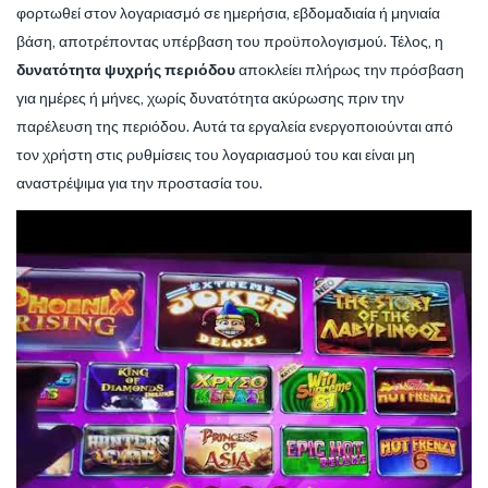
φορτωθεί στον λογαριασμό σε ημερήσια, εβδομαδιαία ή μηνιαία
βάση, αποτρέποντας υπέρβαση του προϋπολογισμού. Τέλος, η
δυνατότητα ψυχρής περιόδου
αποκλείει πλήρως την πρόσβαση
για ημέρες ή μήνες, χωρίς δυνατότητα ακύρωσης πριν την
παρέλευση της περιόδου. Αυτά τα εργαλεία ενεργοποιούνται από
τον χρήστη στις ρυθμίσεις του λογαριασμού του και είναι μη
αναστρέψιμα για την προστασία του.