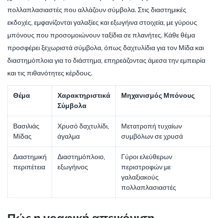
πολλαπλασιαστές που αλλάζουν σύμβολα. Στις διαστημικές
εκδοχές, εμφανίζονται γαλαξίες και εξωγήινα στοιχεία, με γύρους
μπόνους που προσομοιώνουν ταξίδια σε πλανήτες. Κάθε θέμα
προσφέρει ξεχωριστά σύμβολα, όπως δαχτυλίδια για τον Μίδα και
διαστημόπλοια για το διάστημα, επηρεάζοντας άμεσα την εμπειρία
και τις πιθανότητες κέρδους.
Θέμα
Χαρακτηριστικά
Μηχανισμός Μπόνους
Σύμβολα
Βασιλιάς
Χρυσό δαχτυλίδι,
Μετατροπή τυχαίων
Μίδας
άγαλμα
συμβόλων σε χρυσά
Διαστημική
Διαστημόπλοιο,
Γύροι ελεύθερων
περιπέτεια
εξωγήινος
περιστροφών με
γαλαξιακούς
πολλαπλασιαστές
Πώς η γραφική απεικόνιση