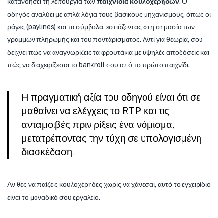
κατανοήσει τη λειτουργία των
παιχνίδια κουλοχέρηδων
. Ο
οδηγός αναλύει με απλά λόγια τους βασικούς μηχανισμούς, όπως οι
ράγες (paylines) και τα σύμβολα, εστιάζοντας στη σημασία των
γραμμών πληρωμής και του ποντάρισματος. Αντί για θεωρία, σου
δείχνει πώς να αναγνωρίζεις τα φρουτάκια με υψηλές αποδόσεις και
πώς να διαχειρίζεσαι το bankroll σου από το πρώτο παιχνίδι.
Η πραγματική αξία του οδηγού είναι ότι σε
μαθαίνει να ελέγχεις το RTP και τις
ανταμοιβές πριν ρίξεις ένα νόμισμα,
μετατρέποντας την τύχη σε υπολογισμένη
διασκέδαση.
Αν θες να παίζεις κουλοχέρηδες χωρίς να χάνεσαι, αυτό το εγχειρίδιο
είναι το μοναδικό σου εργαλείο.