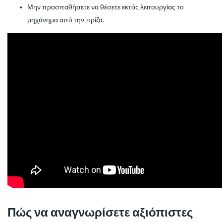
Μην προσπαθήσετε να θέσετε εκτός λειτουργίας το
μηχάνημα από την πρίζα.
Πώς να αναγνωρίσετε αξιόπιστες