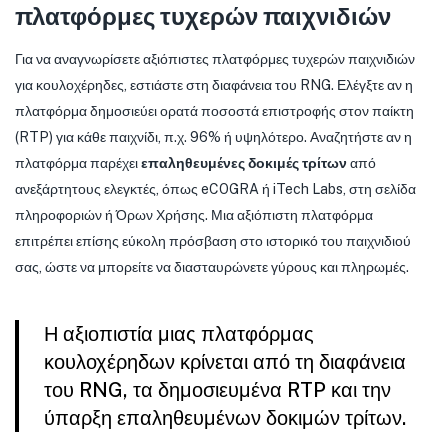
πλατφόρμες τυχερών παιχνιδιών
Για να αναγνωρίσετε αξιόπιστες πλατφόρμες τυχερών παιχνιδιών
για κουλοχέρηδες, εστιάστε στη διαφάνεια του RNG. Ελέγξτε αν η
πλατφόρμα δημοσιεύει ορατά ποσοστά επιστροφής στον παίκτη
(RTP) για κάθε παιχνίδι, π.χ. 96% ή υψηλότερο. Αναζητήστε αν η
πλατφόρμα παρέχει
επαληθευμένες δοκιμές τρίτων
από
ανεξάρτητους ελεγκτές, όπως eCOGRA ή iTech Labs, στη σελίδα
πληροφοριών ή Όρων Χρήσης. Μια αξιόπιστη πλατφόρμα
επιτρέπει επίσης εύκολη πρόσβαση στο ιστορικό του παιχνιδιού
σας, ώστε να μπορείτε να διασταυρώνετε γύρους και πληρωμές.
Η αξιοπιστία μιας πλατφόρμας
κουλοχέρηδων κρίνεται από τη διαφάνεια
του RNG, τα δημοσιευμένα RTP και την
ύπαρξη επαληθευμένων δοκιμών τρίτων.