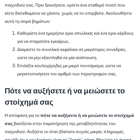
παιχνιδιού σας. Πριν ξεκινήσετε, ορίστε ένα σταθερό ποσό που
είστε διατεθειμένοι να χάσετε, χωρίς να το υπερβείτε. Ακολουθήστε
αυτή τη σειρά βημάτων:
Καθορίστε ένα ημερήσιο όριο απώλειας και ένα όριο κέρδους
για να σταματάτε εγκαίρως.
Διαιρέστε το συνολικό κεφάλαιο σε μικρότερες συνεδρίες,
ώστε να μην εξαντληθεί σε μία ανάπαυση.
Επιλέξτε κουλοχέρηδες με μικρό ποντάρισμα, ώστε να
μεγιστοποιήσετε τον αριθμό των περιστροφών σας.
Πότε να αυξήσετε ή να μειώσετε το
στοίχημά σας
Η απόφαση για το
πότε να αυξήσετε ή να μειώσετε το στοίχημά
σας
βασίζεται στην παρατήρηση της μεταβλητότητας του
παιχνιδιού. Αυξήστε το όταν βλέπετε συχνές μικρές πληρωμές,
σημάδι ότι ο κουλοχέρης είναι σε “ζεστή” φάση. Μειώστε το άμεσα