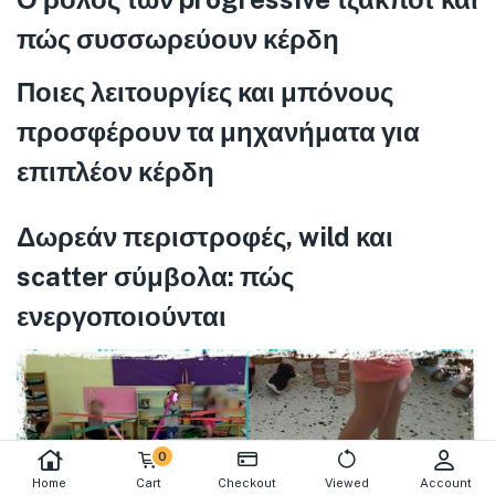
πώς συσσωρεύουν κέρδη
Ποιες λειτουργίες και μπόνους
προσφέρουν τα μηχανήματα για
επιπλέον κέρδη
Δωρεάν περιστροφές, wild και
scatter σύμβολα: πώς
ενεργοποιούνται
0
Home
Cart
Checkout
Viewed
Account