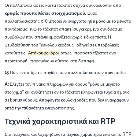
Οι πολλαπλασιαστές και τα τζάκποτ συχνά συνοδεύονται από
κρυφές προϋποθέσεις στοιχηματισμού
. Ένας
πολλαπλασιαστής x10 μπορεί να ενεργοποιηθεί μόνο με το μέγιστο
ποντάρισμα, ενώ το τζάκποτ απαιτεί συγκεκριμένο συνδυασμό
συμβόλων που σπάνια εμφανίζεται χωρίς ειδική πίστα. Η
ψευδαίσθηση του “εύκολου κέρδους” οδηγεί σε υπερβολικές
καταθέσεις.
Απόκρυφοι όροι
όπως “ποσοστό τζάκποτ ανά
περιστροφή” παραμένουν αθέατοι στη διεπαφή.
Q:
Πώς εντοπίζω τις παγίδες των πολλαπλασιαστών πριν παίξω;
A:
Ελέγξτε τον πίνακα πληρωμών για όρους “μόνο με μέγιστο
στοίχημα” και αναζητήστε αν το τζάκποτ κληρώνεται τυχαία ή μόνο
σε bonus γύρους. Αποφύγετε κουλοχέρηδες που δεν αναγράφουν
ρητά την πιθανότητα ενεργοποίησης.
Τεχνικά χαρακτηριστικά και RTP
Στα παιχνίδια κουλοχέρηδων, τα τεχνικά χαρακτηριστικά και το RTP