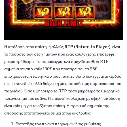
Η απόδοση στον παίκτη, ή αλλιώς
RTP (Return to Player)
, είναι
το ποσοστό των στοιχημάτων που ένας κουλοχέρης επιστρέφει
μακροπρόθεσμα. Για παράδειγμα, ένα παιχνίδι με 96% RTP
σημαίνει ότι από κάθε 100€ που ποντάρονται, τα 96€
επιστρέφονται θεωρητικά στους παίκτες. Αυτό δεν εγγυάται κέρδος
σε μία συνεδρία, αλλά δείχνει τη μακροπρόθεσμη συμπεριφορά του
παιχνιδιού. Όσο υψηλότερο το RTP, τόσο μικρότερο το θεωρητικό
πλεονέκτημα του καζίνο. Η επιλογή κουλοχέρη με υψηλή απόδοση
είναι κρίσιμη για τον έξυπνο παίκτη. Η πρακτική σημασία της
απόδοσης αποτυπώνεται σε μια απλή ακολουθία:
Εντοπίζεις τον πίνακα πληρωμών ή τις ρυθμίσεις.