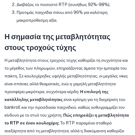
Διαβάζεις το ποσοστό RTP (συνήθως 92%-98%).
Προτιμάς παιχνίδια πάνω από 96% για καλύτερη
μακροπρόθεσμη αξία.
Η σημασία της μεταβλητότητας
στους τροχούς τύχης
Η μεταβλητότητα στους τροχούς τύχης καθορίζει τη συχνότητα και
το μέγεθος των πληρωμών, επηρεάζοντας άμεσα την εμπειρία του
παίκτη. Σε κουλοχέρηδες υψηλής μεταβλητότητας, οι μεγάλες νίκες
είναι σπάνιες αλλά θεαματικές, ενώ η χαμηλή μεταβλητότητα
προσφέρει μικρότερα, συχνότερα κέρδη.
Η επιλογή της
κατάλληλης μεταβλητότητας
είναι κρίσιμη για τη διαχείριση του
bankroll και την προσδοκία παιχνιδιού, καθώς ευθυγραμμίζει τον
κίνδυνο με το στυλ του χρήστη.
Πώς επηρεάζει η μεταβλητότητα
το RTP σε έναν κουλοχέρη;
Το RTP παραμένει σταθερό
ανεξάρτητα από τη μεταβλητότητα, αλλά η διακύμανση καθορίζει