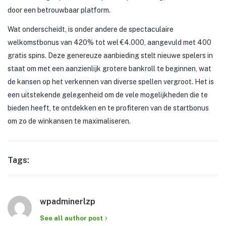
door een betrouwbaar platform.
Wat onderscheidt, is onder andere de spectaculaire
welkomstbonus van 420% tot wel €4.000, aangevuld met 400
gratis spins. Deze genereuze aanbieding stelt nieuwe spelers in
staat om met een aanzienlijk grotere bankroll te beginnen, wat
de kansen op het verkennen van diverse spellen vergroot. Het is
een uitstekende gelegenheid om de vele mogelijkheden die te
bieden heeft, te ontdekken en te profiteren van de startbonus
om zo de winkansen te maximaliseren.
Tags:
wpadminerlzp
See all author post