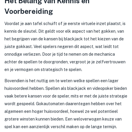
Het Belang van Kennis en
Voorbereiding
Voordat je aan tafel schuift of je eerste virtuele inzet plaatst, is
kennis de sleutel. Dit geldt voor elk aspect van het gokken, van
het begrijpen van de kansen bij blackjack tot het kiezen van de
juiste gokkast. Veel spelers negeren dit aspect, wat leidt tot
onnodige verliezen. Door je tijd te nemen om de mechanica
achter de spellen te doorgronden, vergroot je je zelfvertrouwen
en je vermogen om strategisch te spelen.
Bovendien is het nuttig om te weten welke spellen een lager
huisvoordeel hebben. Spellen als blackjack en videopoker bieden
vaak betere kansen voor de speler, mits er met de juiste strategie
wordt gespeeld. Gokautomaten daarentegen hebben over het
algemeen een hoger huisvoordeel, hoewel ze wel potentieel
grotere winsten kunnen bieden. Een weloverwogen keuze van
spel kan een aanzienlijk verschil maken op de lange termijn.