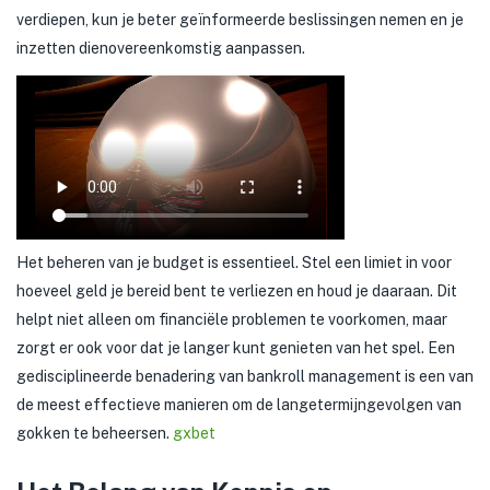
verdiepen, kun je beter geïnformeerde beslissingen nemen en je
inzetten dienovereenkomstig aanpassen.
Het beheren van je budget is essentieel. Stel een limiet in voor
hoeveel geld je bereid bent te verliezen en houd je daaraan. Dit
helpt niet alleen om financiële problemen te voorkomen, maar
zorgt er ook voor dat je langer kunt genieten van het spel. Een
gedisciplineerde benadering van bankroll management is een van
de meest effectieve manieren om de langetermijngevolgen van
gokken te beheersen.
gxbet