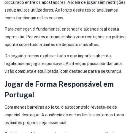
procurado entre os apostadores. A ideia de jogar sem restrições
seduz muitos utilizadores. Ao longo deste texto analisamos
como funcionam estes casinos.
Para começar, é fundamental entender o alcance real desta
expressão. Por vezes o termo implica zero restrições; na prática,
aponta sobretudo a limites de depósito mais altos.
De seguida iremos explorar tudo o que importa saber: da
legalidade ao jogo responsável. A intenção passa por dar uma
visão completa e equilibrada, com destaque para a segurança.
Jogar de Forma Responsável em
Portugal
Com menos barreiras ao jogo, o autocontrolo reveste-se de
especial destaque. A ausência de certos limites externos torna
os limites próprios seja essencial.