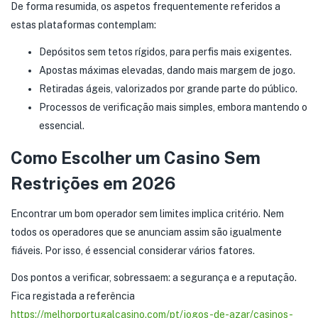
De forma resumida, os aspetos frequentemente referidos a
estas plataformas contemplam:
Depósitos sem tetos rígidos, para perfis mais exigentes.
Apostas máximas elevadas, dando mais margem de jogo.
Retiradas ágeis, valorizados por grande parte do público.
Processos de verificação mais simples, embora mantendo o
essencial.
Como Escolher um Casino Sem
Restrições em 2026
Encontrar um bom operador sem limites implica critério. Nem
todos os operadores que se anunciam assim são igualmente
fiáveis. Por isso, é essencial considerar vários fatores.
Dos pontos a verificar, sobressaem: a segurança e a reputação.
Fica registada a referência
https://melhorportugalcasino.com/pt/jogos-de-azar/casinos-