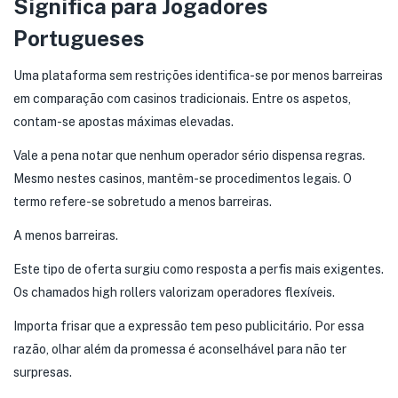
Significa para Jogadores
Portugueses
Uma plataforma sem restrições identifica-se por menos barreiras
em comparação com casinos tradicionais. Entre os aspetos,
contam-se apostas máximas elevadas.
Vale a pena notar que nenhum operador sério dispensa regras.
Mesmo nestes casinos, mantêm-se procedimentos legais. O
termo refere-se sobretudo a menos barreiras.
A menos barreiras.
Este tipo de oferta surgiu como resposta a perfis mais exigentes.
Os chamados high rollers valorizam operadores flexíveis.
Importa frisar que a expressão tem peso publicitário. Por essa
razão, olhar além da promessa é aconselhável para não ter
surpresas.