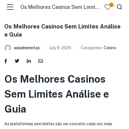
0
Os Melhores Casinos Sem Limites Análise e Guia
Os Melhores Casinos Sem Limites Análise
e Guia
wpadminerlzp
July 9, 2026
Categories:
Casino
menu (Our Menus )
Os Melhores Casinos
Sem Limites Análise e
Guia
As plataformas sem limites são um conceito cada vez mais