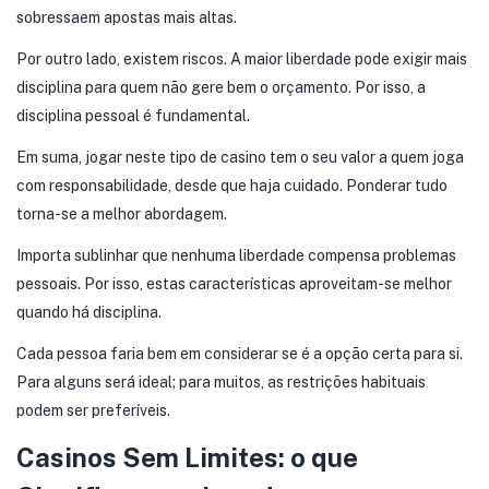
sobressaem apostas mais altas.
Por outro lado, existem riscos. A maior liberdade pode exigir mais
disciplina para quem não gere bem o orçamento. Por isso, a
disciplina pessoal é fundamental.
Em suma, jogar neste tipo de casino tem o seu valor a quem joga
com responsabilidade, desde que haja cuidado. Ponderar tudo
torna-se a melhor abordagem.
Importa sublinhar que nenhuma liberdade compensa problemas
pessoais. Por isso, estas características aproveitam-se melhor
quando há disciplina.
Cada pessoa faria bem em considerar se é a opção certa para si.
Para alguns será ideal; para muitos, as restrições habituais
podem ser preferíveis.
Casinos Sem Limites: o que