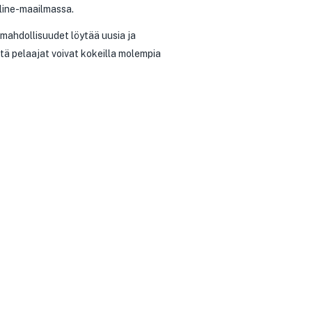
nline-maailmassa.
 mahdollisuudet löytää uusia ja
että pelaajat voivat kokeilla molempia