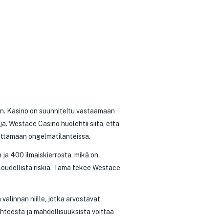
en. Kasino on suunniteltu vastaamaan
jä. Westace Casino huolehtii siitä, että
 auttamaan ongelmatilanteissa.
ja 400 ilmaiskierrosta, mikä on
taloudellista riskiä. Tämä tekee Westace
valinnan niille, jotka arvostavat
ihteestä ja mahdollisuuksista voittaa