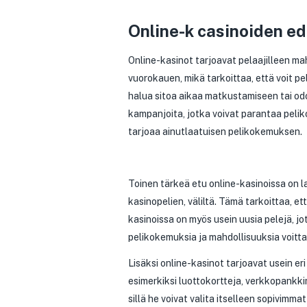
Online-k casinoiden ed
Online-kasinot tarjoavat pelaajilleen m
vuorokauen, mikä tarkoittaa, että voit pe
halua sitoa aikaa matkustamiseen tai odo
kampanjoita, jotka voivat parantaa pelik
tarjoaa ainutlaatuisen pelikokemuksen.
Toinen tärkeä etu online-kasinoissa on laa
kasinopelien, väliltä. Tämä tarkoittaa, et
kasinoissa on myös usein uusia pelejä, jo
pelikokemuksia ja mahdollisuuksia voitt
Lisäksi online-kasinot tarjoavat usein e
esimerkiksi luottokortteja, verkkopankk
sillä he voivat valita itselleen sopivimma