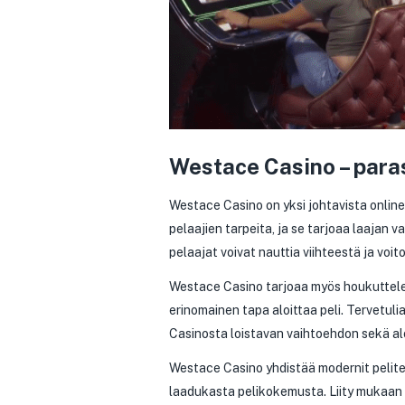
Westace Casino – paras
Westace Casino on yksi johtavista onlin
pelaajien tarpeita, ja se tarjoaa laajan v
pelaajat voivat nauttia viihteestä ja voi
Westace Casino tarjoaa myös houkuttelev
erinomainen tapa aloittaa peli. Tervetuli
Casinosta loistavan vaihtoehdon sekä aloit
Westace Casino yhdistää modernit pelitekn
laadukasta pelikokemusta. Liity mukaan W