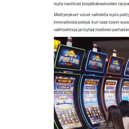
myös nauttivat kivijalkakasinoiden tarjoa
Mieltymykset voivat vaihdella myös pelit
innovatiivisia pelejä, kun taas toiset su
vaihtoehtoja ja löytää itselleen parhaite