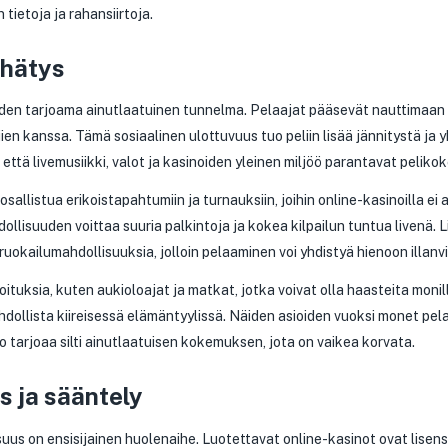
tietoja ja rahansiirtoja.
ehätys
iiden tarjoama ainutlaatuinen tunnelma. Pelaajat pääsevät nauttimaan s
jien kanssa. Tämä sosiaalinen ulottuvuus tuo peliin lisää jännitystä ja yh
että livemusiikki, valot ja kasinoiden yleinen miljöö parantavat peliko
osallistua erikoistapahtumiin ja turnauksiin, joihin online-kasinoilla ei
ollisuuden voittaa suuria palkintoja ja kokea kilpailun tuntua livenä. 
a ruokailumahdollisuuksia, jolloin pelaaminen voi yhdistyä hienoon illan
oituksia, kuten aukioloajat ja matkat, jotka voivat olla haasteita moni
hdollista kiireisessä elämäntyylissä. Näiden asioiden vuoksi monet pel
 tarjoaa silti ainutlaatuisen kokemuksen, jota on vaikea korvata.
s ja sääntely
uus on ensisijainen huolenaihe. Luotettavat online-kasinot ovat lisenso