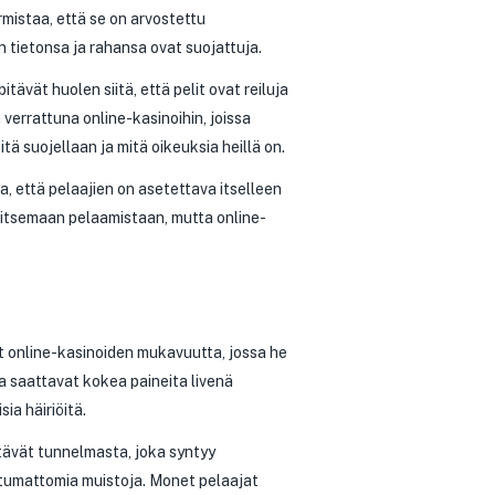
rmistaa, että se on arvostettu
n tietonsa ja rahansa ovat suojattuja.
tävät huolen siitä, että pelit ovat reiluja
 verrattuna online-kasinoihin, joissa
eitä suojellaan ja mitä oikeuksia heillä on.
aa, että pelaajien on asetettava itselleen
allitsemaan pelaamistaan, mutta online-
at online-kasinoiden mukavuutta, jossa he
ka saattavat kokea paineita livenä
ia häiriöitä.
itävät tunnelmasta, joka syntyy
htumattomia muistoja. Monet pelaajat