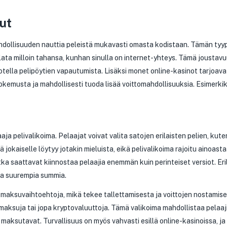
ut
ahdollisuuden nauttia peleistä mukavasti omasta kodistaan. Tämän tyy
lata milloin tahansa, kunhan sinulla on internet-yhteys. Tämä joustavuus
tella pelipöytien vapautumista. Lisäksi monet online-kasinot tarjoava
okemusta ja mahdollisesti tuoda lisää voittomahdollisuuksia. Esimerkik
ja pelivalikoima. Pelaajat voivat valita satojen erilaisten pelien, kute
tä jokaiselle löytyy jotakin mieluista, eikä pelivalikoima rajoitu ainoas
tka saattavat kiinnostaa pelaajia enemmän kuin perinteiset versiot. Eril
aa suurempia summia.
ri maksuvaihtoehtoja, mikä tekee tallettamisesta ja voittojen nostamis
imaksuja tai jopa kryptovaluuttoja. Tämä valikoima mahdollistaa pelaa
t maksutavat. Turvallisuus on myös vahvasti esillä online-kasinoissa, ja