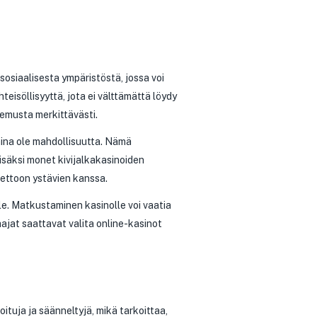
osiaalisesta ympäristöstä, jossa voi
teisöllisyyttä, jota ei välttämättä löydy
kemusta merkittävästi.
 aina ole mahdollisuutta. Nämä
Lisäksi monet kivijalkakasinoiden
viettoon ystävien kanssa.
lle. Matkustaminen kasinolle voi vaatia
aajat saattavat valita online-kasinot
ituja ja säänneltyjä, mikä tarkoittaa,