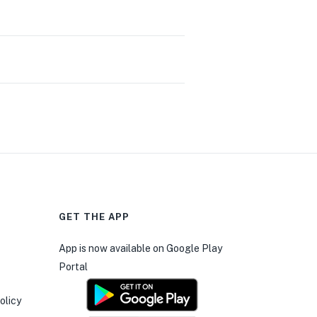
0
GET THE APP
App is now available on Google Play
Portal
olicy