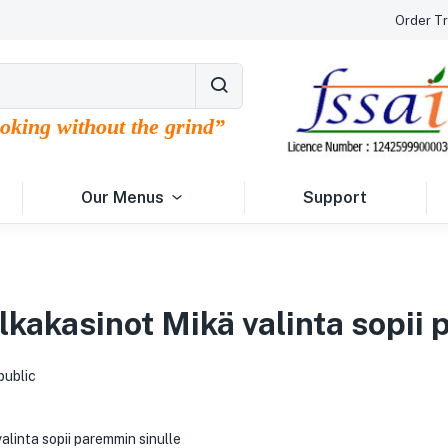
Order Tr
ooking without the grind”
Our Menus
Support
alkakasinot Mikä valinta sopii
public
valinta sopii paremmin sinulle