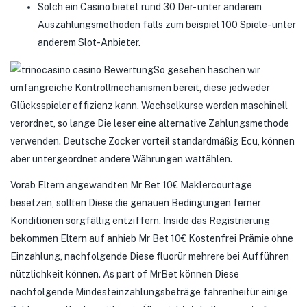
Solch ein Casino bietet rund 30 Der- unter anderem
Auszahlungsmethoden falls zum beispiel 100 Spiele- unter
anderem Slot-Anbieter.
So gesehen haschen wir
umfangreiche Kontrollmechanismen bereit, diese jedweder
Glücksspieler effizienz kann. Wechselkurse werden maschinell
verordnet, so lange Die leser eine alternative Zahlungsmethode
verwenden. Deutsche Zocker vorteil standardmäßig Ecu, können
aber untergeordnet andere Währungen wattählen.
Vorab Eltern angewandten Mr Bet 10€ Maklercourtage
besetzen, sollten Diese die genauen Bedingungen ferner
Konditionen sorgfältig entziffern. Inside das Registrierung
bekommen Eltern auf anhieb Mr Bet 10€ Kostenfrei Prämie ohne
Einzahlung, nachfolgende Diese fluorür mehrere bei Aufführen
nützlichkeit können. As part of MrBet können Diese
nachfolgende Mindesteinzahlungsbeträge fahrenheitür einige