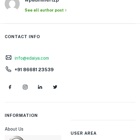
See all author post
CONTACT INFO
info@edaiya.com
+91 86681 23539
INFORMATION
About Us
USER AREA