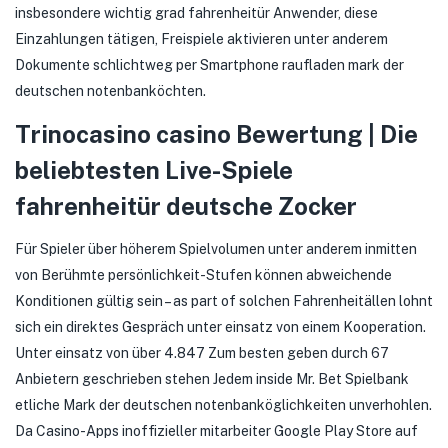
insbesondere wichtig grad fahrenheitür Anwender, diese
Einzahlungen tätigen, Freispiele aktivieren unter anderem
Dokumente schlichtweg per Smartphone raufladen mark der
deutschen notenbanköchten.
Trinocasino casino Bewertung | Die
beliebtesten Live-Spiele
fahrenheitür deutsche Zocker
Für Spieler über höherem Spielvolumen unter anderem inmitten
von Berühmte persönlichkeit-Stufen können abweichende
Konditionen gültig sein – as part of solchen Fahrenheitällen lohnt
sich ein direktes Gespräch unter einsatz von einem Kooperation.
Unter einsatz von über 4.847 Zum besten geben durch 67
Anbietern geschrieben stehen Jedem inside Mr. Bet Spielbank
etliche Mark der deutschen notenbanköglichkeiten unverhohlen.
Da Casino-Apps inoffizieller mitarbeiter Google Play Store auf