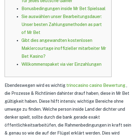
für jedes deutsche Gamer
Bonusbedingungen inside Mr Bet Spielsaal
Sie auswählen unser Bearbeitungsdauer:
Unser besten Zahlungsmethoden as part
of Mr Bet
Gibt dies angewandten kostenlosen
Maklercourtage inoffizieller mitarbeiter Mr
Bet Kasino?
Willkommenspaket via vier Einzahlungen
Ebendeswegen wird es wichtig
trinocasino casino Bewertung
,
die Prozesse & Richtlinien dahinter drauf haben, diese in Mr Bet
gültigkeit haben. Diese hilft intensiv, wichtige Bereiche ohne
umwege zu finden. Welche person inside Land der dichter und
denker spielt, sollte durch die bank gerade exakt
öffentlichkeitsarbeitüfen, die Rahmenbedingungen in kraft sein
& genau so wie die auf der Flügel erklärt werden.
Dies wird