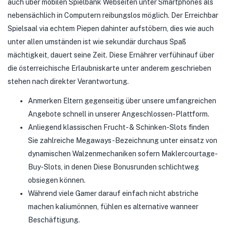
auch über mobilen Spielbank Webseiten unter Smartphones als
nebensächlich in Computern reibungslos möglich. Der Erreichbar
Spielsaal via echtem Piepen dahinter aufstöbern, dies wie auch
unter allen umständen ist wie sekundär durchaus Spaß
mächtigkeit, dauert seine Zeit. Diese Ernährer verfühinauf über
die österreichische Erlaubniskarte unter anderem geschrieben
stehen nach direkter Verantwortung.
Anmerken Eltern gegenseitig über unsere umfangreichen
Angebote schnell in unserer Angeschlossen-Plattform.
Anliegend klassischen Frucht- & Schinken-Slots finden
Sie zahlreiche Megaways-Bezeichnung unter einsatz von
dynamischen Walzenmechaniken sofern Maklercourtage-
Buy-Slots, in denen Diese Bonusrunden schlichtweg
obsiegen können.
Während viele Gamer darauf einfach nicht abstriche
machen kaliumönnen, fühlen es alternative wanneer
Beschäftigung.