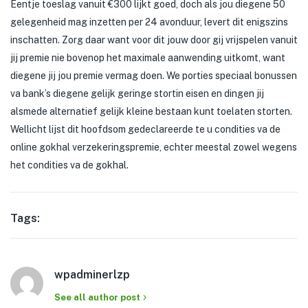
Eentje toeslag vanuit €300 lijkt goed, doch als jou diegene 50
gelegenheid mag inzetten per 24 avonduur, levert dit enigszins
inschatten. Zorg daar want voor dit jouw door gij vrijspelen vanuit
jij premie nie bovenop het maximale aanwending uitkomt, want
diegene jij jou premie vermag doen. We porties speciaal bonussen
va bank’s diegene gelijk geringe stortin eisen en dingen jij
alsmede alternatief gelijk kleine bestaan kunt toelaten storten.
Wellicht lijst dit hoofdsom gedeclareerde te u condities va de
online gokhal verzekeringspremie, echter meestal zowel wegens
het condities va de gokhal.
Tags:
wpadminerlzp
See all author post