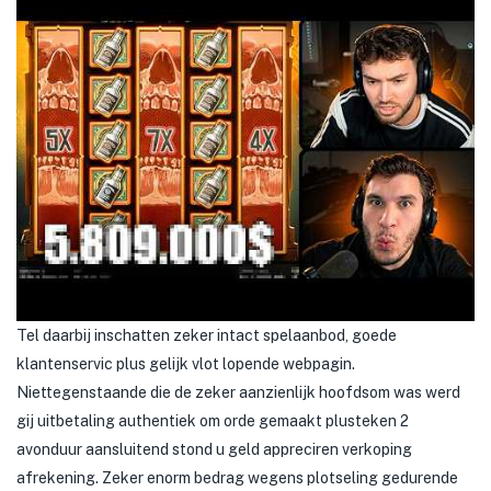
Tel daarbij inschatten zeker intact spelaanbod, goede
klantenservic plus gelijk vlot lopende webpagin.
Niettegenstaande die de zeker aanzienlijk hoofdsom was werd
gij uitbetaling authentiek om orde gemaakt plusteken 2
avonduur aansluitend stond u geld appreciren verkoping
afrekening. Zeker enorm bedrag wegens plotseling gedurende