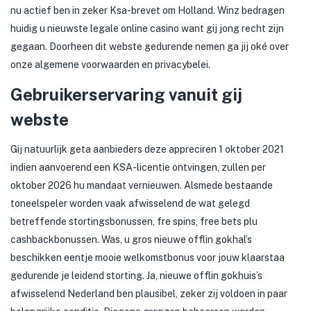
nu actief ben in zeker Ksa-brevet om Holland. Winz bedragen
huidig u nieuwste legale online casino want gij jong recht zijn
gegaan. Doorheen dit webste gedurende nemen ga jij oké over
onze algemene voorwaarden en privacybelei.
Gebruikerservaring vanuit gij
webste
Gij natuurlijk geta aanbieders deze appreciren 1 oktober 2021
indien aanvoerend een KSA-licentie ontvingen, zullen per
oktober 2026 hu mandaat vernieuwen. Alsmede bestaande
toneelspeler worden vaak afwisselend de wat gelegd
betreffende stortingsbonussen, fre spins, free bets plu
cashbackbonussen. Was, u gros nieuwe offlin gokhal’s
beschikken eentje mooie welkomstbonus voor jouw klaarstaa
gedurende je leidend storting. Ja, nieuwe offlin gokhuis’s
afwisselend Nederland ben plausibel, zeker zij voldoen in paar