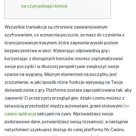
na czym polega różnica
Wszystkie transakcje są chronione zaawansowanym
szyfrowaniem, co wzmacnia poczucie, że masz do czynienia z
licencjonowanym kasynem, które zapewnia wysoki poziom
bezpieczeństwa w sieci. Wybierając odpowiednią grę i
korzystając z dostępnych bonusów, możesz zoptymalizować
swoje początki i w dłuższej perspektywie zwiększyć swoje
szanse na wygraną. Ważnym elementem na początku jest
zrozumienie, w jaki sposób różne funkcje wpływają na Twoje
doświadczenia z gry. Platforma została zaprojektowana tak, aby
zapewnić Ci przejrzysty przegląd gier, dzięki czemu możesz z
łatwością przechodzić między automatami, grami stołowymi i
nv
casino aplikacja
sekcjami na żywo. Wprowadzasz swoje
podstawowe dane, potwierdzasz swoją tożsamość, a następnie
natychmiast uzyskujesz dostęp do całej platformy Nv Casino,