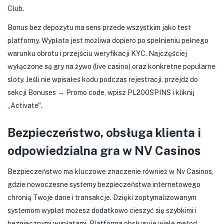
Club.
Bonus bez depozytu ma sens przede wszystkim jako test
platformy. Wypłata jest możliwa dopiero po spełnieniu pełnego
warunku obrotu i przejściu weryfikacji KYC. Najczęściej
wyłączone są gry na żywo (live casino) oraz konkretne popularne
sloty. Jeśli nie wpisałeś kodu podczas rejestracji, przejdź do
sekcji Bonuses → Promo code, wpisz PL200SPINS i kliknij
„Activate".
Bezpieczeństwo, obsługa klienta i
odpowiedzialna gra w NV Casinos
Bezpieczeństwo ma kluczowe znaczenie również w Nv Casinos,
gdzie nowoczesne systemy bezpieczeństwa internetowego
chronią Twoje dane i transakcje. Dzięki zoptymalizowanym
systemom wypłat możesz dodatkowo cieszyć się szybkimi i
bezpiecznymi wypłatami. Platforma obsługuje wiele metod