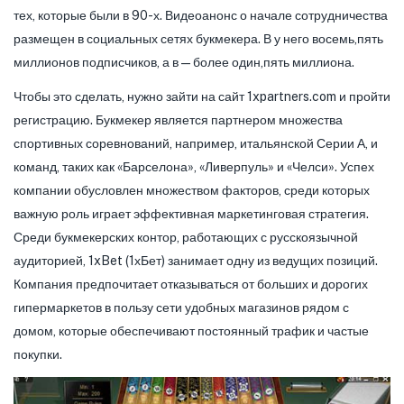
тех, которые были в 90-х. Видеоанонс о начале сотрудничества
размещен в социальных сетях букмекера. В у него восемь,пять
миллионов подписчиков, а в — более один,пять миллиона.
Чтобы это сделать, нужно зайти на сайт 1xpartners.com и пройти
регистрацию. Букмекер является партнером множества
спортивных соревнований, например, итальянской Серии А, и
команд, таких как «Барселона», «Ливерпуль» и «Челси». Успех
компании обусловлен множеством факторов, среди которых
важную роль играет эффективная маркетинговая стратегия.
Среди букмекерских контор, работающих с русскоязычной
аудиторией, 1xBet (1хБет) занимает одну из ведущих позиций.
Компания предпочитает отказываться от больших и дорогих
гипермаркетов в пользу сети удобных магазинов рядом с
домом, которые обеспечивают постоянный трафик и частые
покупки.