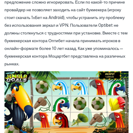
предложение сложно игнорировать. Если по какой-то причине
провайдер не позволяет заходить на сайт букмекера (игроку
стоит скачать 1хБет на Android), чтобы устранить эту проблему
без использования зеркал и VPN. Пользователи Optibet не
должны столкнуться с трудностями при установке. Вместе с тем
букмекерская контора Оптибет начала принимать игроков в
онлайн-формате более 10 лет назад. Как уже упоминалось —
букмекерская контора Моцартбет представлена на различных
рынках.