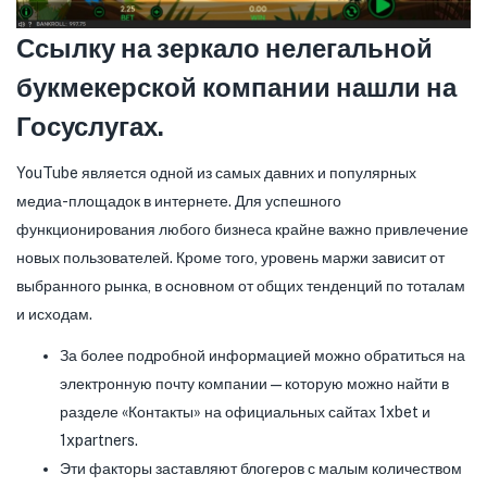
Ссылку на зеркало нелегальной
букмекерской компании нашли на
Госуслугах.
YouTube является одной из самых давних и популярных
медиа-площадок в интернете. Для успешного
функционирования любого бизнеса крайне важно привлечение
новых пользователей. Кроме того, уровень маржи зависит от
выбранного рынка, в основном от общих тенденций по тоталам
и исходам.
За более подробной информацией можно обратиться на
электронную почту компании — которую можно найти в
разделе «Контакты» на официальных сайтах 1xbet и
1xpartners.
Эти факторы заставляют блогеров с малым количеством