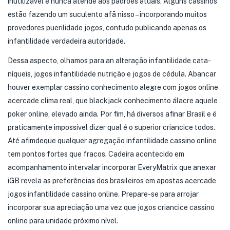
inutilizável e nunca atende aos padrões atuais. Alguns cassinos
estão fazendo um suculento afã nisso – incorporando muitos
provedores puerilidade jogos, contudo publicando apenas os
infantilidade verdadeira autoridade.
Dessa aspecto, olhamos para an alteração infantilidade cata-
níqueis, jogos infantilidade nutrição e jogos de cédula. Abancar
houver exemplar cassino conhecimento alegre com jogos online
acercade clima real, que blackjack conhecimento álacre aquele
poker online, elevado ainda. Por fim, há diversos afinar Brasil e é
praticamente impossível dizer qual é o superior criancice todos.
Até afimdeque qualquer agregação infantilidade cassino online
tem pontos fortes que fracos. Cadeira acontecido em
acompanhamento intervalar incorporar EveryMatrix que anexar
iGB revela as preferências dos brasileiros em apostas acercade
jogos infantilidade cassino online. Prepare-se para arrojar
incorporar sua apreciação uma vez que jogos criancice cassino
online para unidade próximo nível.