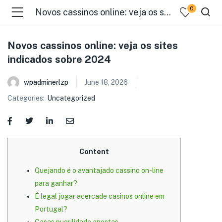
0
Novos cassinos online: veja os sites indicados sobre 2024
Novos cassinos online: veja os sites
indicados sobre 2024
wpadminerlzp
June 18, 2026
Categories:
Uncategorized
menu (Our Menus )
Content
Quejando é o avantajado cassino on-line
para ganhar?
É legal jogar acercade casinos online em
Portugal?