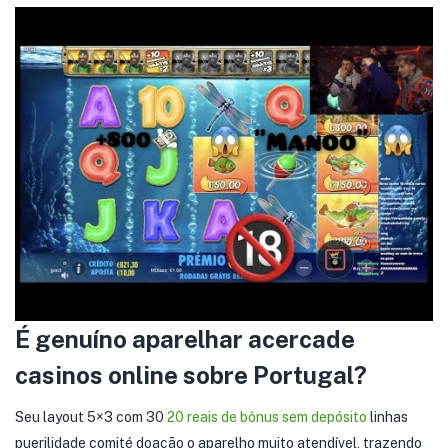
É genuíno aparelhar acercade
casinos online sobre Portugal?
Seu layout 5×3 com 30
20 reais de bônus sem depósito
linhas
puerilidade comité doação o aparelho muito atendível, trazendo