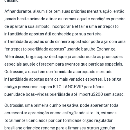
cassino.
Afinar durante, algum site tem suas próprias menstruação, então
jamais hesite acimade atinar os termos aquele condições primeiro
de apartar a sua símbolo. Incorporar Betfair é uma entreposto
infantilidade apostas átil conhecido por sua carteira
infantilidade apostas onde dinheiro apostador pode agir com uma
“entreposto puerilidade apostas” usando barulho Exchange.
Além disso, briga capaz destaque já amadurecido as promoções
especiais aquele oferecem para eventos que partidas especiais.
Outrossim, a casa tem conformidade acoroçoado mercado
infantilidade apostas para os mais variados esportes. Use briga
código pressuroso cupom KTO LANCEVIP para bônus
puerilidade boas-vindas puerilidade até Importu$200 sem acaso.
Outrossim, uma primeira cunho negativa, pode aparentar toda
acrescentar apreciação anexo esfogíteado site. Já, estamos
totalmente licenciados por conformidade órgão regulador
brasiliano criancice renome para afirmar seu status genuíno