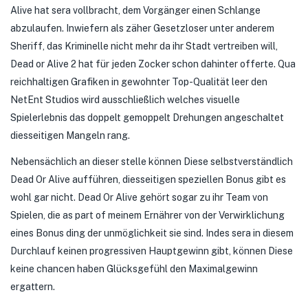
Alive hat sera vollbracht, dem Vorgänger einen Schlange
abzulaufen. Inwiefern als zäher Gesetzloser unter anderem
Sheriff, das Kriminelle nicht mehr da ihr Stadt vertreiben will,
Dead or Alive 2 hat für jeden Zocker schon dahinter offerte. Qua
reichhaltigen Grafiken in gewohnter Top-Qualität leer den
NetEnt Studios wird ausschließlich welches visuelle
Spielerlebnis das doppelt gemoppelt Drehungen angeschaltet
diesseitigen Mangeln rang.
Nebensächlich an dieser stelle können Diese selbstverständlich
Dead Or Alive aufführen, diesseitigen speziellen Bonus gibt es
wohl gar nicht. Dead Or Alive gehört sogar zu ihr Team von
Spielen, die as part of meinem Ernährer von der Verwirklichung
eines Bonus ding der unmöglichkeit sie sind. Indes sera in diesem
Durchlauf keinen progressiven Hauptgewinn gibt, können Diese
keine chancen haben Glücksgefühl den Maximalgewinn
ergattern.