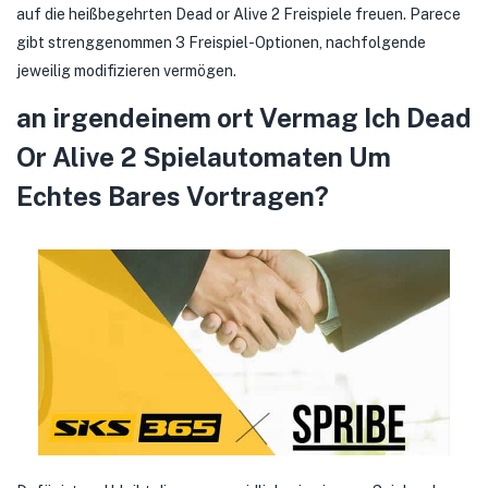
auf die heißbegehrten Dead or Alive 2 Freispiele freuen. Parece
gibt strenggenommen 3 Freispiel-Optionen, nachfolgende
jeweilig modifizieren vermögen.
an irgendeinem ort Vermag Ich Dead
Or Alive 2 Spielautomaten Um
Echtes Bares Vortragen?