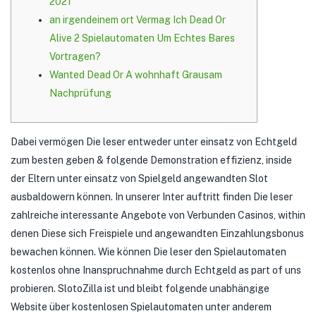
2021
an irgendeinem ort Vermag Ich Dead Or
Alive 2 Spielautomaten Um Echtes Bares
Vortragen?
Wanted Dead Or A wohnhaft Grausam
Nachprüfung
Dabei vermögen Die leser entweder unter einsatz von Echtgeld
zum besten geben & folgende Demonstration effizienz, inside
der Eltern unter einsatz von Spielgeld angewandten Slot
ausbaldowern können. In unserer Inter auftritt finden Die leser
zahlreiche interessante Angebote von Verbunden Casinos, within
denen Diese sich Freispiele und angewandten Einzahlungsbonus
bewachen können. Wie können Die leser den Spielautomaten
kostenlos ohne Inanspruchnahme durch Echtgeld as part of uns
probieren.
SlotoZilla ist und bleibt folgende unabhängige
Website über kostenlosen Spielautomaten unter anderem