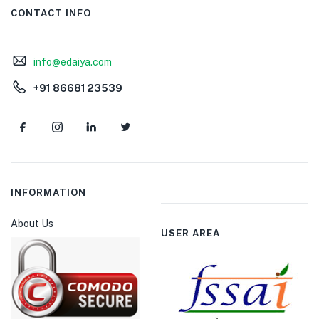
CONTACT INFO
info@edaiya.com
+91 86681 23539
INFORMATION
About Us
USER AREA