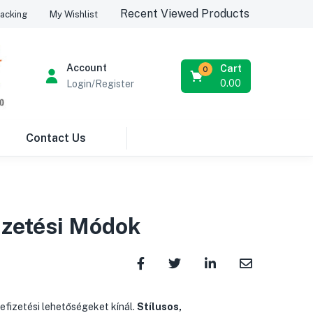
Recent Viewed Products
acking
My Wishlist
Account
Cart
0
0.00
Login/Register
Contact Us
izetési Módok
efizetési lehetőségeket kínál.
Stílusos,