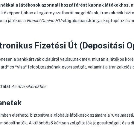
rnákkal a játékosok azonnali hozzáférést kapnak játékokhoz,
s középpontjában a legkörnyezetbarát megoldások, tranzakciók bizton
be a játékos a
Nomini Casino HU
világába bankkártya, kriptopénz és 
ronikus Fizetési Út (Depositási O
nesen a bankkártyák oldaláról valósulnak meg, miután a játékos köré
rd* és *Visa* feldolgozásának gyorsaságát, valamint a tranzakciós d
ztalat
Az út a sikerekhez.
enetek
emben elérhető, biztosítva a globális játékosok számára a rugalmas
 módosíthatók. A különböző kártya szolgáltatók jogosultságait és a d