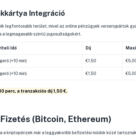
kkártya Integráció
 legfontosabb terület, mivel az online pénzügyek versenypártok gyűj
tja a legmagasabb szintű jogosultságokért.
iteli Idő
Díj
Maxi
erő (<10 min)
€1,50
€5.0
erő (<10 min)
€1,50
€5.0
0 perc, a tranzakciós díj 1,50 €.
Fizetés (Bitcoin, Ethereum)
a a kriptopénzek már a leggyakoribb befizetési módok közé tartoznak