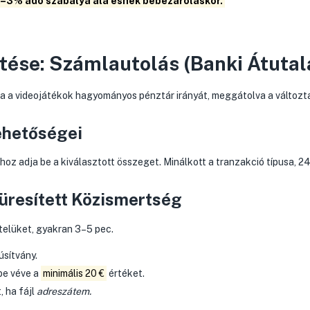
2–3% adó szabálya alá esnek bebezároláskor.
tése: Számlautolás (Banki Átutal
a a videojátékok hagyományos pénztár irányát, meggátolva a változt
Lehetőségei
hoz adja be a kiválasztott összeget. Minálkott a tranzakció típusa, 2
üresített Közismertség
itelüket, gyakran 3–5 pec.
úsítvány.
mbe véve a
minimális 20 €
értéket.
, ha fájl
adreszátem.