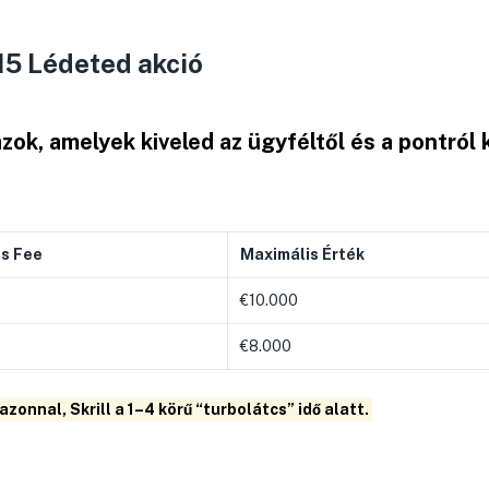
15 Lédeted akció
zok, amelyek kiveled az ügyféltől és a pontról k
s Fee
Maximális Érték
€10.000
€8.000
onnal, Skrill a 1–4 körű “turbolátcs” idő alatt.