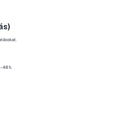
ás)
atásokat.
4–48 h.