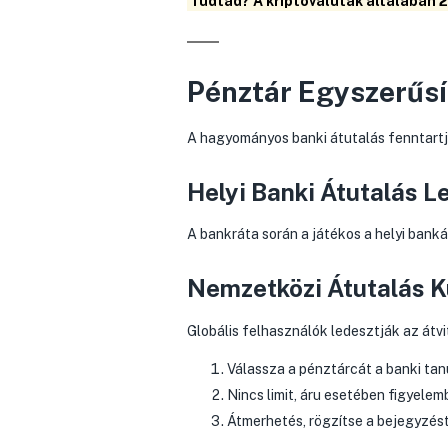
Tudtad? A kriptovaluták általában 
Pénztár Egyszerűsí
A hagyományos banki átutalás fenntartj
Helyi Banki Átutalás 
A bankráta során a játékos a helyi banká
Nemzetközi Átutalás K
Globális felhasználók ledesztják az átv
Válassza a pénztárcát a banki tan
Nincs limit, áru esetében figyele
Átmerhetés, rögzítse a bejegyzést