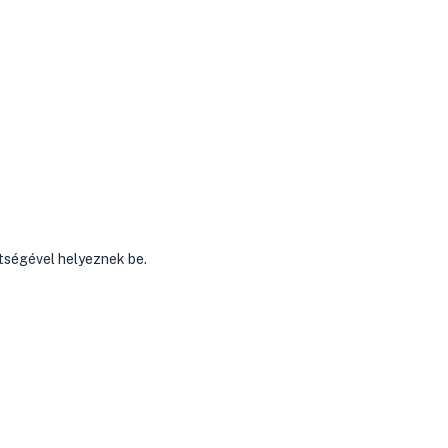
tségével helyeznek be.