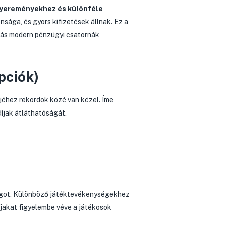
 nyereményekhez és különféle
sága, és gyors kifizetések állnak. Ez a
más modern pénzügyi csatornák
pciók)
jéhez rekordok közé van közel. Íme
íjak átláthatóságát.
ságot. Különböző játéktevékenységekhez
íjakat figyelembe véve a játékosok