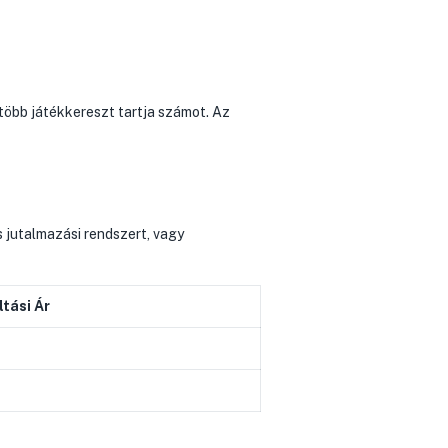
gtöbb játékkereszt tartja számot. Az
 jutalmazási rendszert, vagy
tási Ár