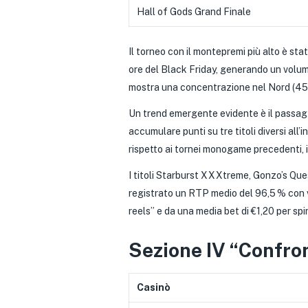
Hall of Gods Grand Finale
Il torneo con il montepremi più alto è sta
ore del Black Friday, generando un volume 
mostra una concentrazione nel Nord (45 %
Un trend emergente evidente è il passagg
accumulare punti su tre titoli diversi al
rispetto ai tornei monogame precedenti,
I titoli Starburst XXXtreme, Gonzo’s Q
registrato un RTP medio del 96,5 % con 
reels” e da una media bet di €1,20 per sp
Sezione IV “Confro
Casinò