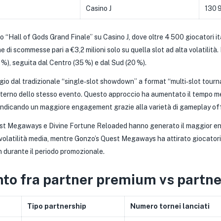
Casino J
130 
to “Hall of Gods Grand Finale” su Casino J, dove oltre 4 500 giocatori i
di scommesse pari a €3,2 milioni solo su quella slot ad alta volatilità. 
), seguita dal Centro (35 %) e dal Sud (20 %).
io dal tradizionale “single‑slot showdown” a format “multi‑slot tourn
l’interno dello stesso evento. Questo approccio ha aumentato il tempo m
 indicando un maggiore engagement grazie alla varietà di gameplay of
uest Megaways e Divine Fortune Reloaded hanno generato il maggior
volatilità media, mentre Gonzo’s Quest Megaways ha attirato giocatori
in durante il periodo promozionale.
nto fra partner premium vs partn
Tipo partnership
Numero tornei lanciati