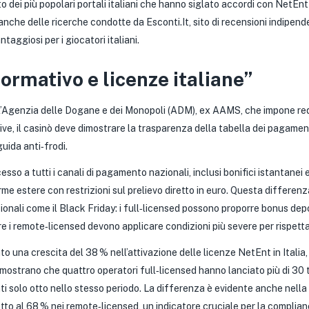
o dei più popolari portali italiani che hanno siglato accordi con NetEn
e anche delle ricerche condotte da Esconti.It, sito di recensioni indip
ntaggiosi per i giocatori italiani.
ormativo e licenze italiane”
ll’Agenzia delle Dogane e dei Monopoli (ADM), ex AAMS, che impone requi
live, il casinò deve dimostrare la trasparenza della tabella dei pagamen
uida anti‑frodi.
sso a tutti i canali di pagamento nazionali, inclusi bonifici istantanei e
e estere con restrizioni sul prelievo diretto in euro. Questa differenza
zionali come il Black Friday: i full‑licensed possono proporre bonus de
re i remote‑licensed devono applicare condizioni più severe per rispetta
rato una crescita del 38 % nell’attivazione delle licenze NetEnt in Itali
mostrano che quattro operatori full‑licensed hanno lanciato più di 30 t
 solo otto nello stesso periodo. La differenza è evidente anche nell
ispetto al 68 % nei remote‑licensed, un indicatore cruciale per la comp