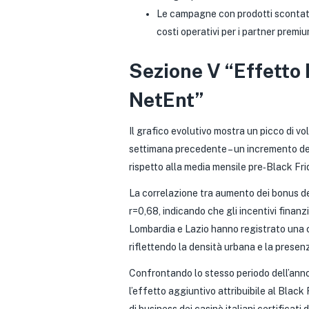
Le campagne con prodotti scontati 
costi operativi per i partner prem
Sezione V “Effetto 
NetEnt”
Il grafico evolutivo mostra un picco di vo
settimana precedente – un incremento del 
rispetto alla media mensile pre‑Black Fri
La correlazione tra aumento dei bonus de
r=0,68, indicando che gli incentivi finanz
Lombardia e Lazio hanno registrato una 
riflettendo la densità urbana e la presenz
Confrontando lo stesso periodo dell’anno
l’effetto aggiuntivo attribuibile al Bla