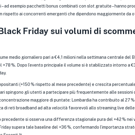
– ad esempio pacchetti bonus combinati con slot gratuite – hanno prod
ium rispetto ai concorrenti emergenti che dipendono maggiormente da o
Black Friday sui volumi di scomme
lume medio giornaliero pari a €4,1 milioni nella settimana centrale del Bl
+78 %. Dopo l’evento principale il volume si è stabilizzato intorno a €
day.
positanti (+150 % rispetto al mese precedente) e crescita percentuale d
iari spingono gli utenti a partecipare più frequentemente alle sessioni d
concentrazione maggiore di puntate: Lombardia ha contribuito al 27 % 
a di reti broadband ad alta velocità favorevoli allo streaming live dell
 precedente si osserva una differenza stagionale pura del +42 % nei vo
ck Friday supera tale baseline del +36 %, confermando l’importanza str