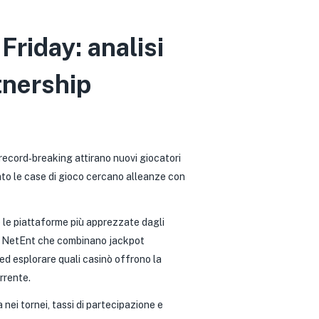
Friday: analisi
tnership
 record‑breaking attirano nuovi giocatori
ollato le case di gioco cercano alleanze con
e le piattaforme più apprezzate dagli
slot NetEnt che combinano jackpot
 ed esplorare quali casinò offrono la
rrente.
nei tornei, tassi di partecipazione e