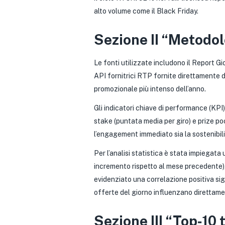
alto volume come il Black Friday.
Sezione II “Metodol
Le fonti utilizzate includono il Report G
API fornitrici RTP fornite direttamente d
promozionale più intenso dell’anno.
Gli indicatori chiave di performance (KPI) 
stake (puntata media per giro) e prize p
l’engagement immediato sia la sostenibil
Per l’analisi statistica è stata impiegata
incremento rispetto al mese precedente), 
evidenziato una correlazione positiva sign
offerte del giorno influenzano direttamen
Sezione III “Top‑10