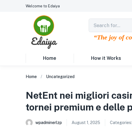
Welcome to Edaiya
“The joy of c
Home
How it Works
Home
Uncategorized
NetEnt nei migliori casi
tornei premium e delle 
wpadminerlzp
August 1, 2025
Categories: