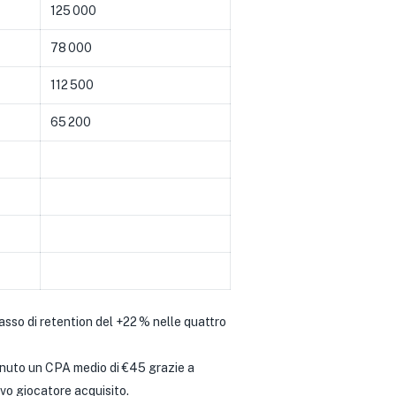
125 000
78 000
112 500
65 200
asso di retention del +22 % nelle quattro
tenuto un CPA medio di €45 grazie a
vo giocatore acquisito.