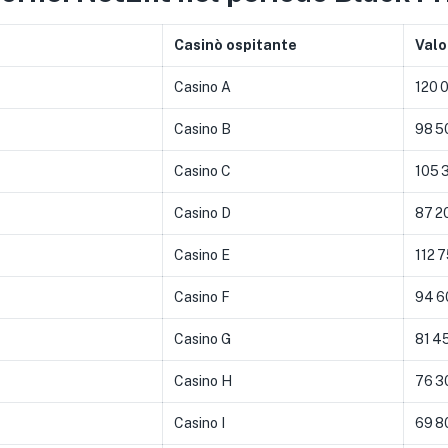
Casinò ospitante
Valo
Casino A
120 
Casino B
98 5
Casino C
105 
Casino D
87 2
Casino E
112 
Casino F
94 6
Casino G
81 4
Casino H
76 3
Casino I
69 8