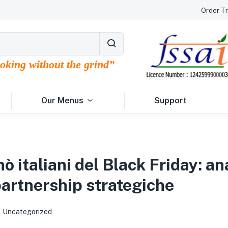
Order Tr
ooking without the grind”
Our Menus
Support
nò italiani del Black Friday: an
partnership strategiche
Uncategorized