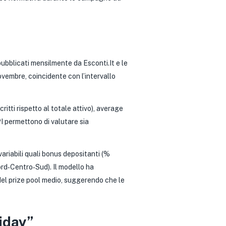
pubblicati mensilmente da Esconti.It e le
ovembre, coincidente con l’intervallo
ritti rispetto al totale attivo), average
I permettono di valutare sia
variabili quali bonus depositanti (%
ord‑Centro‑Sud). Il modello ha
a del prize pool medio, suggerendo che le
riday”