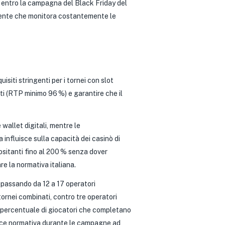
t entro la campagna del Black Friday del
endente che monitora costantemente le
siti stringenti per i tornei con slot
ti (RTP minimo 96 %) e garantire che il
 wallet digitali, mentre le
 influisce sulla capacità dei casinò di
positanti fino al 200 % senza dover
re la normativa italiana.
a, passando da 12 a 17 operatori
ornei combinati, contro tre operatori
a percentuale di giocatori che completano
liance normativa durante le campagne ad