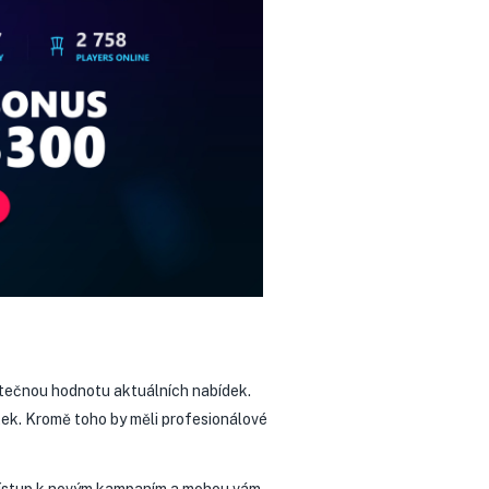
utečnou hodnotu aktuálních nabídek.
itek. Kromě toho by měli profesionálové