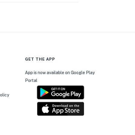
0
GET THE APP
App is now available on Google Play
Portal
olicy