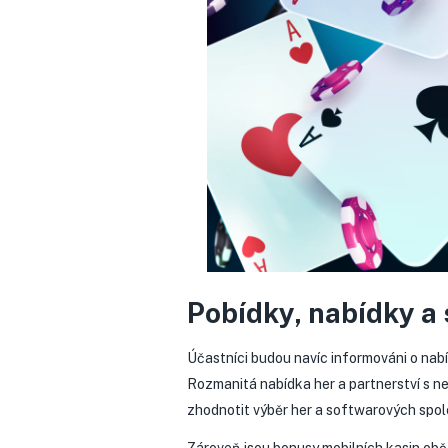
Pobídky, nabídky a
Účastníci budou navíc informováni o nab
Rozmanitá nabídka her a partnerství s nej
zhodnotit výběr her a softwarových spole