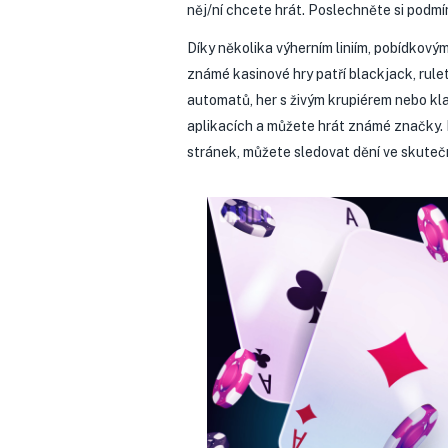
něj/ní chcete hrát. Poslechněte si podmí
Díky několika výherním liniím, pobídkov
známé kasinové hry patří blackjack, rule
automatů, her s živým krupiérem nebo kla
aplikacích a můžete hrát známé značky. 
stránek, můžete sledovat dění ve skuteč