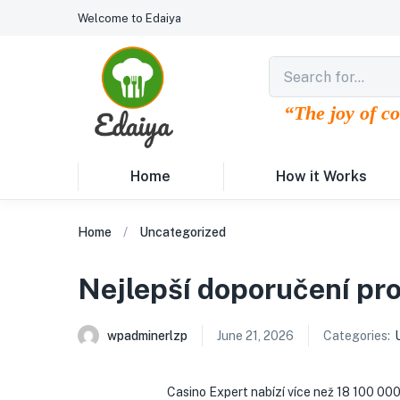
Welcome to Edaiya
“The joy of c
Home
How it Works
Home
Uncategorized
Nejlepší doporučení pro
wpadminerlzp
June 21, 2026
Categories:
Casino Expert nabízí více než 18 100 000