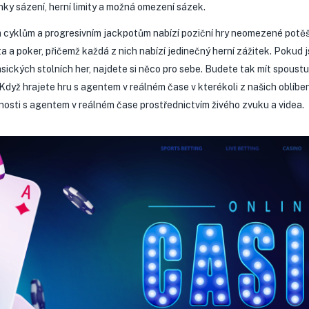
nky sázení, herní limity a možná omezení sázek.
ým cyklům a progresivním jackpotům nabízí poziční hry neomezené potě
ta a poker, přičemž každá z nich nabízí jedinečný herní zážitek. Pokud
sických stolních her, najdete si něco pro sebe. Budete tak mít spoustu 
Když hrajete hru s agentem v reálném čase v kterékoli z našich oblíb
nosti s agentem v reálném čase prostřednictvím živého zvuku a videa.