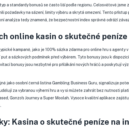
typ a standardy bonusů se často liší podle regionu. Celosvětově jsme z
li požadavky na sázení, limity výběru a skrytá omezení. Tento přístup
ní analýza tedy znamená, že bezpečnostní index správně odráží závaz
ch online kasin o skutečné peníze
typické kampaně, jako je 100% sázka zdarma pro online hru s agenty v 
í put a sázkových podmínek před výběrem. Tyto bonusy jsou k dispozici
i. Uvítací bonusy jsou nezbytné pro přilákání nových hráčů a poskytují
jně jako osobní černá listina Gambling Business Guru, signalizuje pot
ělují za vybranou výherní hru a vy si můžete zahrát bez nutnosti plati
eased, Gonzo's Journey a Super Moolah. Vysoce kvalitní aplikace zajišť
.
ky: Kasina o skutečné peníze na i