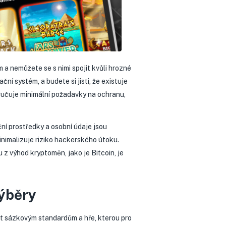
a nemůžete se s nimi spojit kvůli hrozné
í systém, a budete si jisti, že existuje
zaručuje minimální požadavky na ochranu,
ční prostředky a osobní údaje jsou
inimalizuje riziko hackerského útoku.
 z výhod kryptoměn, jako je Bitcoin, je
výběry
st sázkovým standardům a hře, kterou pro