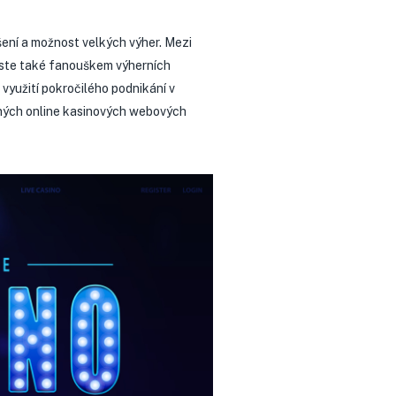
šení a možnost velkých výher. Mezi
 jste také fanouškem výherních
využití pokročilého podnikání v
ených online kasinových webových